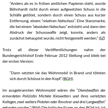
“Anders als es in frühen amtlichen Papieren steht, wurde
Böhnhardt nicht durch einen aufgesetzten Schuss in die
Schläfe getötet, sondern durch einen Schuss aus kurzer
Entfernung, einem
“relativen Nahschuss”
. Eine Stanzmarke,
die bei einem
“absoluten Nahschuss”
entsteht und dann den
Abdruck der Schusswaffe zeigt, konnte, anders als
zunächst behauptet wurde, nicht festgestellt werden.”
(
SZ
)
Trotz all dieser Veröffentlichungen nahm der
Bundesgerichtshof Ende Februar 2012 Stellung und blieb bei
der ersten Version:
“Dann setzten sie das Wohnmobil in Brand und töteten
sich durch Schüsse in den Kopf.” (
BGH
).
Im ausgebrannten Wohnmobil wären die “
Dienstwaffen der
ermordeten Polizistin Michèle Kieswetters und ihres verletzten
Kollegen, zwei weitere Pistolen oder Revolver und drei Langwaffen”
gefunden worden.”
(
Bild
) Die kritische Frage an den BGH ist: Ist