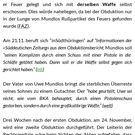
er Feuer gelegt und sich mit
derselben Waffe
selbst
erschossen. Dies würde naheliegen, da bei der Obduktion nur
in der Lunge von Mundlos Rußpartikel des Feuers gefunden
wurde (
FAZ
).
Am 21.11. beruft sich “inSüdthüringen” auf
“Informationen der
«Süddeutschen Zeitung» aus dem Obduktionsbericht
.
Mundlos soll
“seinen Komplizen durch einen Schuss mit einer Pistole in die
Schläfe getötet haben. Dann soll er die Waffe selbst gegen sich
gerichtet haben.” (
inS
)
Der Vater von Uwe Mundlos bringt die sterblichen Überreste
seines Sohnes zu einem Gutachter. Der
“habe geurteilt, Uwe sei
nicht, wie vom BKA behauptet, durch einen Pistolenschuss
gestorben, sondern durch eine großkalibrige Waffe.” (
welt
)
Drei Wochen nach der ersten Obduktion, am 24. November,
wird eine zweite Obduktion durchgeführt. Der Leiterin der
Rechtsmedizin wäre beim Sichten der Akten aufgefallen, dass