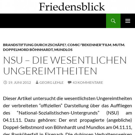
Zum
Inhalt
Suchen
springen
PRIMÄR
MENÜ
BRANDSTIFTUNG DURCH ZSCHÄPE?
,
COMIC-"BEKENNER"FILM
,
MUTM.
DOPPELMORD BÖHNHARDT, MUNDLOS
NSU – DIE WESENTLICHEN
UNGEREIMTHEITEN
19. JUNI 2012
GEORG LEHLE
43 KOMMENTARE
Dieser Artikel untersucht die wesentlichsten Ungereimtheiten
der verbreiteten “offiziellen” Darstellung über das Auffliegen
des “National-Sozialistischen-Untergrunds” (NSU) am
04.11.11. Dazu gehören: Der erst propagierte (angebliche)
Doppel-Selbstmord von Böhnhardt und Mundlos am 04.11.11,
der
Banküberfall in Eisenach.
Die dubiosen Verhaltensweisen