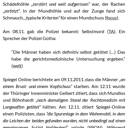
Schädelhöhle
„zerstört und weit aufgerissen“
war, der Rachen
„zerfetzt“
. In der Mundhöhle und auf der Zunge fand sich
Schmauch,
„typische Kriterien“
für einen Mundschuss (
focus
).
Am 08.11. gab die Polizei bekannt: Selbstmord (
TA
). Ein
Sprecher der Polizei Gotha:
“Die Männer haben sich definitiv selbst getötet (…) Das
habe die gerichtsmedizinische Untersuchung ergeben.”
(
welt
)
Spiegel Online berichtete am 09.11.2011, dass die Männer
„an
einem Brust- und einem Kopfschuss“
starben. Am 12.11 wurde
der Thüringer Innenminister Geibert zitiert, dass sich Mundlos
und Böhnhardt
„nach damaligem Stand der Rechtsmedizin mit
Langwaffen getötet“
hätten. Am 12.11. zitiert Spiegel-Online
einen Polizisten, dass
“die Spurenlage in dem Wohnmobil, in dem
die Leichen der beiden gefunden wurden, nicht unbedingt auf einen
gemeinsamen Suizid hin[deuten]”
würde (
SPON
). Während