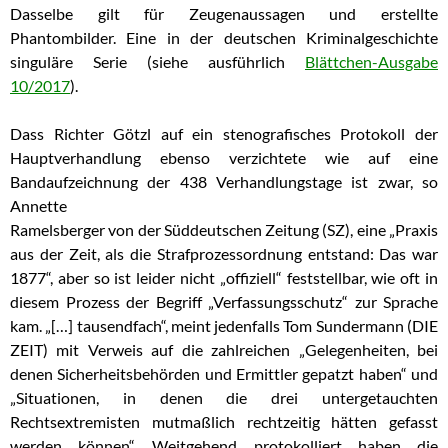
Dasselbe gilt für Zeugenaussagen und erstellte
Phantombilder. Eine in der deutschen Kriminalgeschichte
singuläre Serie (siehe ausführlich
Blättchen-Ausgabe
10/2017
).
Dass Richter Götzl auf ein stenografisches Protokoll der
Hauptverhandlung ebenso verzichtete wie auf eine
Bandaufzeichnung der 438 Verhandlungstage ist zwar, so
Annette
Ramelsberger von der Süddeutschen Zeitung (SZ), eine „Praxis
aus der Zeit, als die Strafprozessordnung entstand: Das war
1877“, aber so ist leider nicht „offiziell“ feststellbar, wie oft in
diesem Prozess der Begriff „Verfassungsschutz“ zur Sprache
kam. „[…] tausendfach“, meint jedenfalls Tom Sundermann (DIE
ZEIT) mit Verweis auf die zahlreichen „Gelegenheiten, bei
denen Sicherheitsbehörden und Ermittler gepatzt haben“ und
„Situationen, in denen die drei untergetauchten
Rechtsextremisten mutmaßlich rechtzeitig
hätten gefasst
werden können“. Weitgehend protokolliert haben die