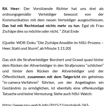
RA Heer
: Der Vorsitzende Richter hat uns drei als
ordnungsgemäße Verteidiger bewusst von der
Kommunikation mit dem neuen Verteidiger ausgeschlossen.
Das hat mit Rechtsstaat nichts mehr zu tun.
Egal ob Frau
Zschäpe dies so möchte oder nicht. ” Zitat Ende
(Quelle: WDR-Doku “Die Zschäpe Anwälte im NSU-Prozess –
Heer, Stahl und Sturm”, ab Minute 1:11:20)
Das sich die Strafverteidiger Borchert und Grasel quasi hinter
dem Rücken der Altverteidiger in den Strafprozess “schlichen”
und hinter dem Rücken der Altverteidiger und der
Öffentlichkeit,
zusammen mit dem Tatgericht
ein geheimes
“in-camera-Verfahren” führten, um der Angeklagten ein
Geständnis zu ermöglichen, ist ebenfalls eine offenkundige
Tatsache und keine Vermutung. Siehe auch NSU-Watch:
https://www.nsu-watch.info/2015/11/protokoll-243-