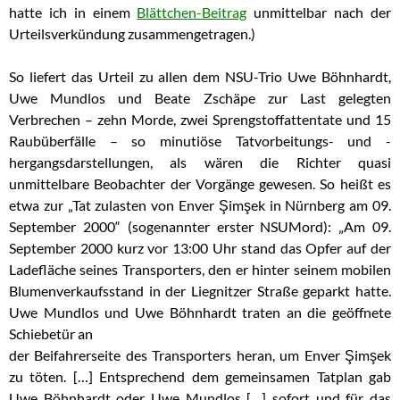
hatte ich in einem
Blättchen-Beitrag
unmittelbar nach der
Urteilsverkündung zusammengetragen.)
So liefert das Urteil zu allen dem NSU-Trio Uwe Böhnhardt,
Uwe Mundlos und Beate Zschäpe zur Last gelegten
Verbrechen – zehn Morde, zwei Sprengstoffattentate und 15
Raubüberfälle – so minutiöse Tatvorbeitungs- und -
hergangsdarstellungen, als wären die Richter quasi
unmittelbare Beobachter der Vorgänge gewesen. So heißt es
etwa zur „Tat zulasten von Enver Şimşek in Nürnberg am 09.
September 2000“ (sogenannter erster NSUMord): „Am 09.
September 2000 kurz vor 13:00 Uhr stand das Opfer auf der
Ladefläche seines Transporters, den er hinter seinem mobilen
Blumenverkaufsstand in der Liegnitzer Straße geparkt hatte.
Uwe Mundlos und Uwe Böhnhardt traten an die geöffnete
Schiebetür an
der Beifahrerseite des Transporters heran, um Enver Şimşek
zu töten. […] Entsprechend dem gemeinsamen Tatplan gab
Uwe Böhnhardt oder Uwe Mundlos […] sofort und für das