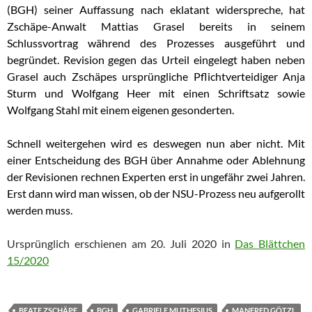
(BGH) seiner
Auffassung nach eklatant widerspreche, hat
Zschäpe-Anwalt Mattias Grasel bereits in seinem
Schlussvortrag während des Prozesses ausgeführt und
begründet.
Revision gegen das Urteil eingelegt haben neben
Grasel auch Zschäpes ursprüngliche
Pflichtverteidiger Anja
Sturm und Wolfgang Heer mit einen Schriftsatz sowie
Wolfgang Stahl
mit einem eigenen gesonderten.
Schnell weitergehen wird es deswegen nun aber nicht. Mit
einer Entscheidung des BGH über
Annahme oder Ablehnung
der Revisionen rechnen Experten erst in ungefähr zwei Jahren.
Erst
dann wird man wissen, ob der NSU-Prozess neu aufgerollt
werden muss.
Ursprünglich erschienen am 20. Juli 2020 in
Das Blättchen
15/2020
BEATE ZSCHÄPE
BGH
GABRIELE MUTHESIUS
MANFRED GÖTZL