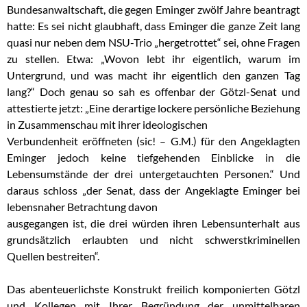
Bundesanwaltschaft, die gegen Eminger zwölf Jahre beantragt
hatte: Es sei nicht glaubhaft, dass Eminger die ganze Zeit lang
quasi nur neben dem NSU-Trio „hergetrottet“ sei, ohne Fragen
zu stellen. Etwa: „Wovon lebt ihr eigentlich, warum im
Untergrund, und was macht ihr eigentlich den ganzen Tag
lang?“ Doch genau so sah es offenbar der Götzl-Senat und
attestierte jetzt: „Eine derartige lockere persönliche Beziehung
in Zusammenschau mit ihrer ideologischen
Verbundenheit eröffneten (sic! – G.M.) für den Angeklagten
Eminger jedoch keine tiefgehenden Einblicke in die
Lebensumstände der drei untergetauchten Personen.“ Und
daraus schloss „der Senat, dass der Angeklagte Eminger bei
lebensnaher Betrachtung davon
ausgegangen ist, die drei würden ihren Lebensunterhalt aus
grundsätzlich erlaubten und nicht schwerstkriminellen
Quellen bestreiten“.
Das abenteuerlichste Konstrukt freilich komponierten Götzl
und Kollegen mit Ihrer
Begründung der unmittelbaren