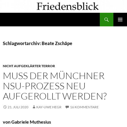
Zum
Inhalt
Suchen
springen
PRIMÄR
MENÜ
Schlagwortarchiv: Beate Zschäpe
NICHT AUFGEKLÄRTER TERROR
MUSS DER MÜNCHNER
NSU-PROZESS NEU
AUFGEROLLT WERDEN?
21. JULI 2020
KAY-UWE HEGR
16 KOMMENTARE
von Gabriele Muthesius