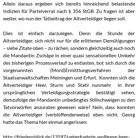
Allein daraus ergeben sich bereits hinreichend belastende
Indizien für Parteiverrat nach § 356 StGB. Zu fragen ist aber
weiter, wo nun der Tatbeitrag der Altverteidiger liegen soll.
Dies ist einfach darzulegen. Denn die Stunde der
Altverteidiger, sich nicht nur für die erlittenen Demütigungen
– siehe Zitate oben – zu rächen, sondern gleichzeitig auch noch
die Mandantin Zschäpe in einer quasi sensationellen Umkehr
des bisherigen Prozessverlauf zu entlasten, bot sich durch die
vorgenannten (Mord)Ermittlungsverfahren der
Staatsanwaltschaften Meiningen und Erfurt. Konnten sich die
Altverteidiger Heer, Sturm und Stahl nunmehr in ihrer
ursprünglichen Verteidigungsstrategie bestätigt sehen,
demzufolge der Mandantin unbedingtes Stillschweigen zu den
Tatvorwürfen anzuraten gewesen wäre? Nein, dass konnten
die Altverteidiger (verblüffenderweise) eben nicht. Georg
hatte das Thema hier einmal angerissen:
http://friedensblick.de/13597/ueberfuehrte-wolfgang-heer-