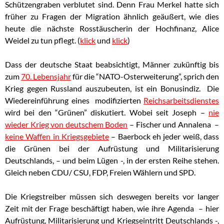
Schützengraben verblutet sind. Denn Frau Merkel hatte sich
früher zu Fragen der Migration ähnlich geäußert, wie dies
heute die nächste Rosstäuscherin der Hochfinanz, Alice
Weidel zu tun pflegt. (
klick
und
klick
)
Dass der deutsche Staat beabsichtigt, Männer zukünftig bis
zum
70. Lebensjahr
für die “NATO-Osterweiterung”, sprich den
Krieg gegen Russland auszubeuten, ist ein Bonusindiz. Die
Wiedereinführung eines modifizierten
Reichsarbeitsdienstes
wird bei den “Grünen” diskutiert. Wobei seit Joseph –
nie
wieder Krieg von deutschem Boden
– Fischer und Annalena –
keine Waffen in Kriegsgebiete
– Baerbock
eh jeder weiß, dass
die Grünen bei der Aufrüstung und Militarisierung
Deutschlands, – und beim Lügen -, in der ersten Reihe stehen.
Gleich neben CDU/ CSU, FDP, Freien Wählern und SPD.
Die Kriegstreiber müssen sich deswegen bereits vor langer
Zeit mit der Frage beschäftigt haben, wie ihre Agenda – hier
Aufrüstung, Militarisierung und Kriegseintritt Deutschlands -,