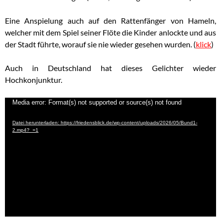
Eine Anspielung auch auf den Rattenfänger von Hameln,
welcher mit dem Spiel seiner Flöte die Kinder anlockte und aus
der Stadt führte, worauf sie nie wieder gesehen wurden. (
klick
)
Auch in Deutschland hat dieses Gelichter wieder
Hochkonjunktur.
Video-
Media error: Format(s) not supported or source(s) not found
Player
Datei herunterladen: https://friedensblick.de/wp-content/uploads/2026/05/Bund1-
2.mp4?_=1