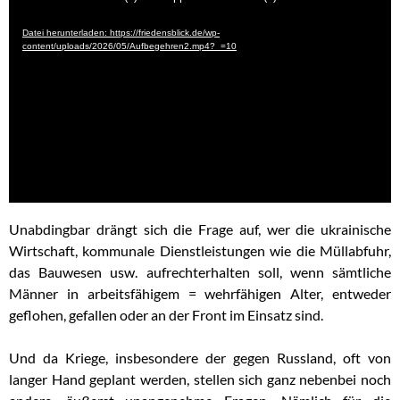
Player
Datei herunterladen: https://friedensblick.de/wp-
content/uploads/2026/05/Aufbegehren2.mp4?_=10
Unabdingbar drängt sich die Frage auf, wer die ukrainische
Wirtschaft, kommunale Dienstleistungen wie die Müllabfuhr,
das Bauwesen usw. aufrechterhalten soll, wenn sämtliche
Männer in arbeitsfähigem = wehrfähigen Alter, entweder
geflohen, gefallen oder an der Front im Einsatz sind.
Und da Kriege, insbesondere der gegen Russland, oft von
langer Hand geplant werden, stellen sich ganz nebenbei noch