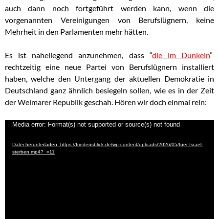
auch dann noch fortgeführt werden kann, wenn die
vorgenannten Vereinigungen von Berufslügnern, keine
Mehrheit in den Parlamenten mehr hätten.
Es ist naheliegend anzunehmen, dass “
die im Dunkeln
”
rechtzeitig eine neue Partei von Berufslügnern installiert
haben, welche den Untergang der aktuellen Demokratie in
Deutschland ganz ähnlich besiegeln sollen, wie es in der Zeit
der Weimarer Republik geschah. Hören wir doch einmal rein:
Video-
Media error: Format(s) not supported or source(s) not found
Player
Datei herunterladen: https://friedensblick.de/wp-content/uploads/2026/05/fuer-Israel-
sterben.mp4?_=11