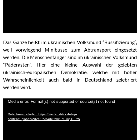
Das Ganze heißt im ukrainischen Volksmund “Bussifizierung”,
weil vorwiegend Minibusse zum Abtransport eingesetzt
werden. Die Menschenfänger sind im ukrainischen Volksmund
“Päderasten”. Hier eine kleine Auswahl der gelebten
ukrainisch-europäischen Demokratie, welche mit hoher
Wahrscheinlichkeit auch bald in Deutschland zelebriert
werden wird.
Video-
Media error: Format(s) not supported or source(s) not found
Player
Datei herunterladen: https://friedensblick.de/wp-
content/uploads/2026/05/640x360x360.mp4?_=5