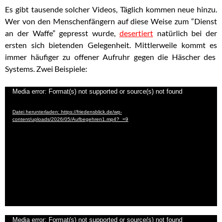
Es gibt tausende solcher Videos, Täglich kommen neue hinzu.
Wer von den Menschenfängern auf diese Weise zum “Dienst
an der Waffe” gepresst wurde,
desertiert
natürlich bei der
ersten sich bietenden Gelegenheit. Mittlerweile kommt es
immer häufiger zu offener Aufruhr gegen die Häscher des
Systems. Zwei Beispiele:
Video-
Media error: Format(s) not supported or source(s) not found
Player
Datei herunterladen: https://friedensblick.de/wp-
content/uploads/2026/05/Aufbegehren1.mp4?_=9
Video-
Media error: Format(s) not supported or source(s) not found