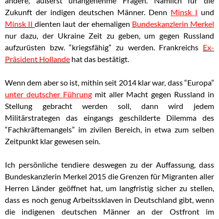
andere, äußerst unangenehme Fragen. Nämlich für die
Zukunft der indigen deutschen Männer. Denn
Minsk I
und
Minsk II
dienten laut der ehemaligen
Bundeskanzlerin Merkel
nur dazu, der Ukraine Zeit zu geben, um gegen Russland
aufzurüsten bzw. “kriegsfähig” zu werden. Frankreichs
Ex-
Präsident Hollande
hat das bestätigt.
Wenn dem aber so ist, mithin seit 2014 klar war, dass “Europa”
unter deutscher Führung
mit aller Macht gegen Russland in
Stellung gebracht werden soll, dann wird jedem
Militärstrategen das eingangs geschilderte Dilemma des
“Fachkräftemangels” im zivilen Bereich, in etwa zum selben
Zeitpunkt klar gewesen sein.
Ich persönliche tendiere deswegen zu der Auffassung, dass
Bundeskanzlerin Merkel 2015 die Grenzen für Migranten aller
Herren Länder geöffnet hat, um langfristig sicher zu stellen,
dass es noch genug Arbeitssklaven in Deutschland gibt, wenn
die indigenen deutschen Männer an der Ostfront im