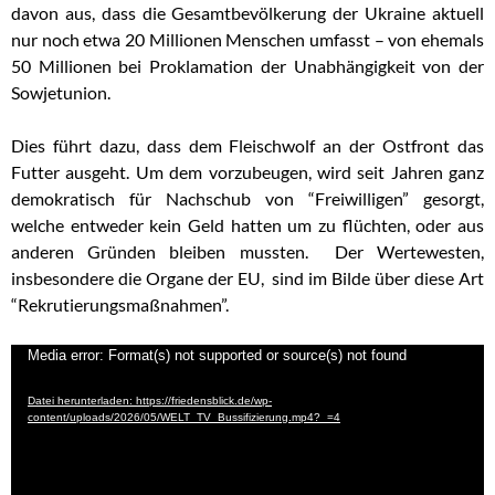
davon aus, dass die Gesamtbevölkerung der Ukraine aktuell
nur noch etwa 20 Millionen Menschen umfasst – von ehemals
50 Millionen bei Proklamation der Unabhängigkeit von der
Sowjetunion.
Dies führt dazu, dass dem Fleischwolf an der Ostfront das
Futter ausgeht. Um dem vorzubeugen, wird seit Jahren ganz
demokratisch für Nachschub von “Freiwilligen” gesorgt,
welche entweder kein Geld hatten um zu flüchten, oder aus
anderen Gründen bleiben mussten. Der Wertewesten,
insbesondere die Organe der EU, sind im Bilde über diese Art
“Rekrutierungsmaßnahmen”.
Video-
Media error: Format(s) not supported or source(s) not found
Player
Datei herunterladen: https://friedensblick.de/wp-
content/uploads/2026/05/WELT_TV_Bussifizierung.mp4?_=4