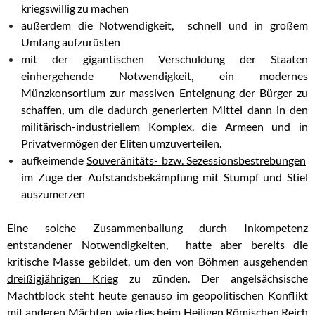
kriegswillig zu machen
außerdem die Notwendigkeit, schnell und in großem
Umfang aufzurüsten
mit der gigantischen Verschuldung der Staaten
einhergehende Notwendigkeit, ein modernes
Münzkonsortium zur massiven Enteignung der Bürger zu
schaffen, um die dadurch generierten Mittel dann in den
militärisch-industriellem Komplex, die Armeen und in
Privatvermögen der Eliten umzuverteilen.
aufkeimende
Souveränitäts- bzw. Sezessionsbestrebungen
im Zuge der Aufstandsbekämpfung mit Stumpf und Stiel
auszumerzen
Eine solche Zusammenballung durch Inkompetenz
entstandener Notwendigkeiten, hatte aber bereits die
kritische Masse gebildet, um den von Böhmen ausgehenden
dreißigjährigen Krieg
zu zünden. Der angelsächsische
Machtblock steht heute genauso im geopolitischen Konflikt
mit anderen Mächten, wie dies beim Heiligen Römischen Reich