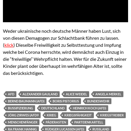
Weder ukrainische noch deutsche Männer haben Lust, sich
von diesen Demagogen zur Schlachtbank führen zu lassen.
(
klick
) Dieselbe Freiwilligkeit zu Selbsttestung und Impfung
welche bei Corona herrschte, wird demnächst auch Einzug in
die “freiwillige” Wehrpflicht halten. Wer für die Zukunft seiner
Kinder plant oder überhaupt im wehrfähigen Alter ist, sollte
das berücksichtigen.
AFD
ALEXANDER GAULAND
ALICE WEIDEL
ANGELA MERKEL
BERND BAUMANN (AFD)
BORIS PISTORIUS
BUNDESWEHR
BUSSIFIZIERUNG
DEUTSCHLAND
HEINRICH KOCH (AFD)
JÖRG ZIRWES (AFD9
KRIEG
KRIEGSFÄHIGKEIT
KRIEGSTREIBER
MENSCHENFÄNGER
PÄDERASTEN
PARTEIENKARTELL
RA FRANK HANNIG
RÜDIGER LUCASSEN (AFD)
RUSSLAND