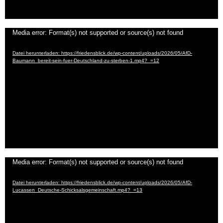
Video-
Media error: Format(s) not supported or source(s) not found
Player
Datei herunterladen: https://friedensblick.de/wp-content/uploads/2026/05/AfD-
Baumann_bereit-sein-fuer-Deutschland-zu-sterben-1.mp4?_=12
Video-
Media error: Format(s) not supported or source(s) not found
Player
Datei herunterladen: https://friedensblick.de/wp-content/uploads/2026/05/AfD-
Lucassen_Deutsche-Schicksalsgemeinschaft.mp4?_=13