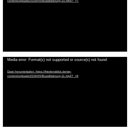
content/uploads/2026/05/Bussifizierung-10.mp4?_=7
Video-
Media error: Format(s) not supported or source(s) not found
Player
Datei herunterladen: https://friedensblick.de/wp-
content/uploads/2026/05/Bussifizierung-11.mp4?_=8