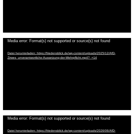
Video-
Media error: Format(s) not supported or source(s) not found
Player
Datei herunterladen: https://friedensblick.de/wp-content/uploads/2025/12/AfD-
Zirwes_unverantwortliche-Aussetzung-der-Wehrpflicht.mp4?_=14
Video-
Media error: Format(s) not supported or source(s) not found
Player
Datei herunterladen: https://friedensblick.de/wp-content/uploads/2026/06/AfD-