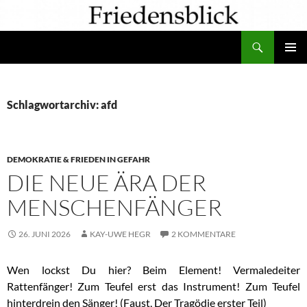
Zum
Inhalt
Suchen
springen
PRIMÄR
MENÜ
Schlagwortarchiv: afd
DEMOKRATIE & FRIEDEN IN GEFAHR
DIE NEUE ÄRA DER
MENSCHENFÄNGER
26. JUNI 2026
KAY-UWE HEGR
2 KOMMENTARE
Wen lockst Du hier? Beim Element! Vermaledeiter
Rattenfänger! Zum Teufel erst das Instrument! Zum Teufel
hinterdrein den Sänger! (Faust, Der Tragödie erster Teil)