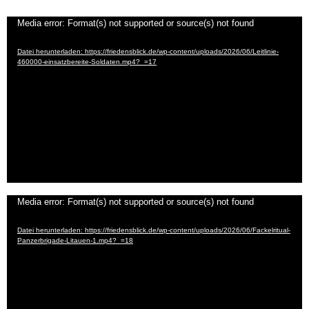
Video-
Media error: Format(s) not supported or source(s) not found
Player
Datei herunterladen: https://friedensblick.de/wp-content/uploads/2026/06/Leitlinie-
460000-einsatzbereite-Soldaten.mp4?_=17
Video-
Media error: Format(s) not supported or source(s) not found
Player
Datei herunterladen: https://friedensblick.de/wp-content/uploads/2026/06/Fackelritual-
Panzerbrigade-Litauen-1.mp4?_=18