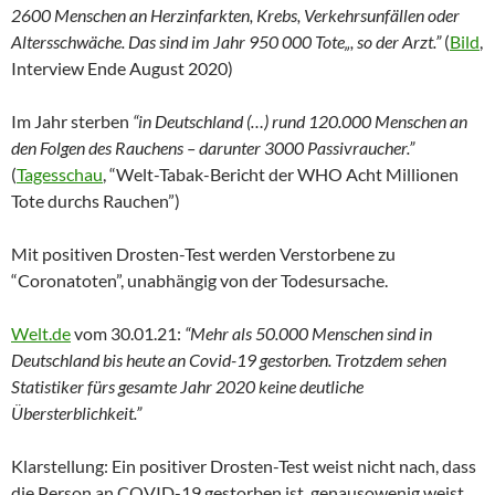
2600 Menschen an Herzinfarkten, Krebs, Verkehrsunfällen oder
Altersschwäche. Das sind im Jahr 950 000 Tote„, so der Arzt.”
(
Bild
,
Interview Ende August 2020)
Im Jahr sterben
“in Deutschland (…) rund 120.000 Menschen an
den Folgen des Rauchens – darunter 3000 Passivraucher.”
(
Tagesschau
, “
Welt-Tabak-Bericht der WHO
Acht Millionen
Tote durchs Rauchen”)
Mit positiven Drosten-Test werden Verstorbene zu
“Coronatoten”, unabhängig von der Todesursache.
Welt.de
vom 30.01.21:
“Mehr als 50.000 Menschen sind in
Deutschland bis heute an Covid-19 gestorben. Trotzdem sehen
Statistiker fürs gesamte Jahr 2020 keine deutliche
Übersterblichkeit.”
Klarstellung: Ein positiver Drosten-Test weist nicht nach, dass
die Person an COVID-19 gestorben ist, genausowenig weist