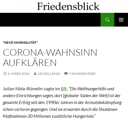
Zum
Inhalt
Suchen
springen
PRIMÄR
MENÜ
"NEUE NORMALITÄT"
CORONA-WAHNSINN
AUFKLÄREN
4. MÄRZ 2026
GEORG LEHLE
7 KOMMENTARE
Julian Nida-Rümelin sagte im
BR:
“Die Welthungerhilfe und
andere Einrichtungen sagen, dort [globaler Süden der Welt] ist der
gesamte Erfolg seit den 1990er Jahren in der Armutsbekämpfung
schon verloren gegangen. Und sie erwarten durch die Shutdown-
Maßnahmen 30 Millionen zusätzliche Hungertote.”