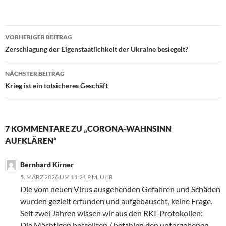
VORHERIGER BEITRAG
Beitragsnavigation
Zerschlagung der Eigenstaatlichkeit der Ukraine besiegelt?
NÄCHSTER BEITRAG
Krieg ist ein totsicheres Geschäft
7 KOMMENTARE ZU „CORONA-WAHNSINN
AUFKLÄREN“
Bernhard Kirner
5. MÄRZ 2026 UM 11:21 P.M. UHR
Die vom neuen Virus ausgehenden Gefahren und Schäden
wurden gezielt erfunden und aufgebauscht, keine Frage.
Seit zwei Jahren wissen wir aus den RKI-Protokollen:
Die Mächtigen bestellten / befahlen den untergebenen