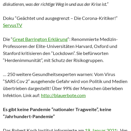
diskutieren, was der richtige Weg in und aus der Krise ist.”
Doku “Geächtet und ausgegrenzt – Die Corona-Kritiker!”
ServusTV
Die “
Great Barrington Erklärung
“: Renommierte Medizin-
Professoren der Elite-Universitäten Harvard, Oxford und
Stanford kritisieren den “Lockdown”. Sie befürworten
“Herdenimmunität”, mit Schutz der Risikogruppen.
… 250 weitere Gesundheitsexperten warnen: Vom Virus
“SARS Cov 2” ausgehende Gefahr wird von Politik und Medien
übertrieben dargestellt! Über 99% der Menschen überleben
Infektion. Link auf:
http://blauerbote.com
Es gibt keine Pandemie “nationaler Tragweite”, keine
“Jahrhundert-Pandemie”
Das Robert Koch Institut informierte am
19. Januar 2021
:
„Von