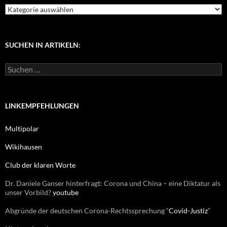
K
a
t
e
g
SUCHEN IN ARTIKELN:
o
r
S
i
u
e
c
n
h
e
LINKEMPFEHLUNGEN
n
n
Multipolar
a
c
Wikihausen
h
:
Club der klaren Worte
Dr. Daniele Ganser hinterfragt: Corona und China – eine Diktatur als
unser Vorbild?
youtube
Abgründe der deutschen Corona-Rechtssprechung “
Covid-Justiz
”