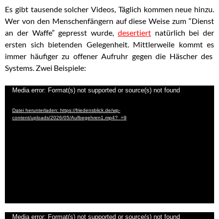
Es gibt tausende solcher Videos, Täglich kommen neue hinzu.
Wer von den Menschenfängern auf diese Weise zum “Dienst
an der Waffe” gepresst wurde,
desertiert
natürlich bei der
ersten sich bietenden Gelegenheit. Mittlerweile kommt es
immer häufiger zu offener Aufruhr gegen die Häscher des
Systems. Zwei Beispiele:
Video-
Media error: Format(s) not supported or source(s) not found
Player
Datei herunterladen: https://friedensblick.de/wp-
content/uploads/2026/05/Aufbegehren1.mp4?_=9
Video-
Media error: Format(s) not supported or source(s) not found