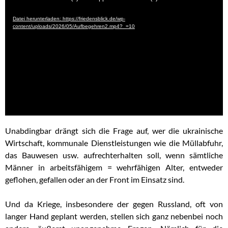
Player
Datei herunterladen: https://friedensblick.de/wp-
content/uploads/2026/05/Aufbegehren2.mp4?_=10
Unabdingbar drängt sich die Frage auf, wer die ukrainische
Wirtschaft, kommunale Dienstleistungen wie die Müllabfuhr,
das Bauwesen usw. aufrechterhalten soll, wenn sämtliche
Männer in arbeitsfähigem = wehrfähigen Alter, entweder
geflohen, gefallen oder an der Front im Einsatz sind.
Und da Kriege, insbesondere der gegen Russland, oft von
langer Hand geplant werden, stellen sich ganz nebenbei noch