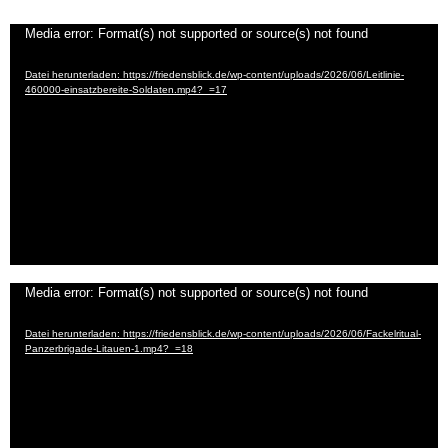
Video-
Media error: Format(s) not supported or source(s) not found
Player
Datei herunterladen: https://friedensblick.de/wp-content/uploads/2026/06/Leitlinie-
460000-einsatzbereite-Soldaten.mp4?_=17
Video-
Media error: Format(s) not supported or source(s) not found
Player
Datei herunterladen: https://friedensblick.de/wp-content/uploads/2026/06/Fackelritual-
Panzerbrigade-Litauen-1.mp4?_=18