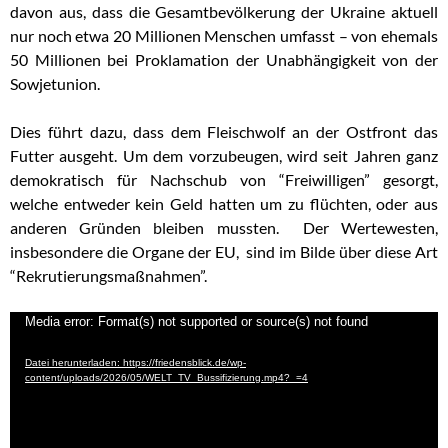
davon aus, dass die Gesamtbevölkerung der Ukraine aktuell
nur noch etwa 20 Millionen Menschen umfasst – von ehemals
50 Millionen bei Proklamation der Unabhängigkeit von der
Sowjetunion.
Dies führt dazu, dass dem Fleischwolf an der Ostfront das
Futter ausgeht. Um dem vorzubeugen, wird seit Jahren ganz
demokratisch für Nachschub von “Freiwilligen” gesorgt,
welche entweder kein Geld hatten um zu flüchten, oder aus
anderen Gründen bleiben mussten. Der Wertewesten,
insbesondere die Organe der EU, sind im Bilde über diese Art
“Rekrutierungsmaßnahmen”.
Video-
Media error: Format(s) not supported or source(s) not found
Player
Datei herunterladen: https://friedensblick.de/wp-
content/uploads/2026/05/WELT_TV_Bussifizierung.mp4?_=4