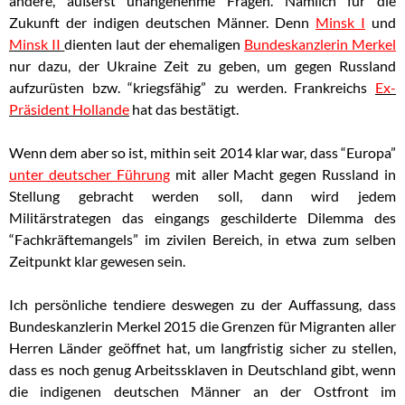
andere, äußerst unangenehme Fragen. Nämlich für die
Zukunft der indigen deutschen Männer. Denn
Minsk I
und
Minsk II
dienten laut der ehemaligen
Bundeskanzlerin Merkel
nur dazu, der Ukraine Zeit zu geben, um gegen Russland
aufzurüsten bzw. “kriegsfähig” zu werden. Frankreichs
Ex-
Präsident Hollande
hat das bestätigt.
Wenn dem aber so ist, mithin seit 2014 klar war, dass “Europa”
unter deutscher Führung
mit aller Macht gegen Russland in
Stellung gebracht werden soll, dann wird jedem
Militärstrategen das eingangs geschilderte Dilemma des
“Fachkräftemangels” im zivilen Bereich, in etwa zum selben
Zeitpunkt klar gewesen sein.
Ich persönliche tendiere deswegen zu der Auffassung, dass
Bundeskanzlerin Merkel 2015 die Grenzen für Migranten aller
Herren Länder geöffnet hat, um langfristig sicher zu stellen,
dass es noch genug Arbeitssklaven in Deutschland gibt, wenn
die indigenen deutschen Männer an der Ostfront im