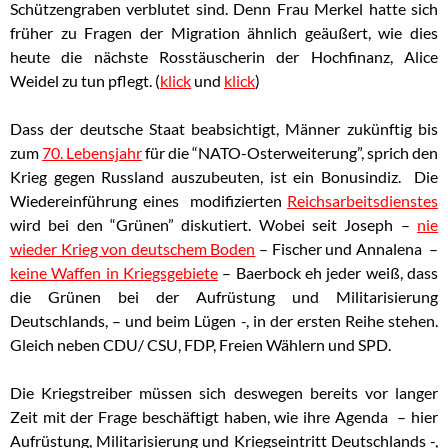
Schützengraben verblutet sind. Denn Frau Merkel hatte sich
früher zu Fragen der Migration ähnlich geäußert, wie dies
heute die nächste Rosstäuscherin der Hochfinanz, Alice
Weidel zu tun pflegt. (
klick
und
klick
)
Dass der deutsche Staat beabsichtigt, Männer zukünftig bis
zum
70. Lebensjahr
für die “NATO-Osterweiterung”, sprich den
Krieg gegen Russland auszubeuten, ist ein Bonusindiz. Die
Wiedereinführung eines modifizierten
Reichsarbeitsdienstes
wird bei den “Grünen” diskutiert. Wobei seit Joseph –
nie
wieder Krieg von deutschem Boden
– Fischer und Annalena –
keine Waffen in Kriegsgebiete
– Baerbock
eh jeder weiß, dass
die Grünen bei der Aufrüstung und Militarisierung
Deutschlands, – und beim Lügen -, in der ersten Reihe stehen.
Gleich neben CDU/ CSU, FDP, Freien Wählern und SPD.
Die Kriegstreiber müssen sich deswegen bereits vor langer
Zeit mit der Frage beschäftigt haben, wie ihre Agenda – hier
Aufrüstung, Militarisierung und Kriegseintritt Deutschlands -,