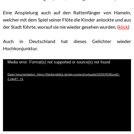
Eine Anspielung auch auf den Rattenfänger von Hameln,
welcher mit dem Spiel seiner Flöte die Kinder anlockte und aus
der Stadt führte, worauf sie nie wieder gesehen wurden. (
klick
)
Auch in Deutschland hat dieses Gelichter wieder
Hochkonjunktur.
Video-
Media error: Format(s) not supported or source(s) not found
Player
Datei herunterladen: https://friedensblick.de/wp-content/uploads/2026/05/Bund1-
2.mp4?_=1