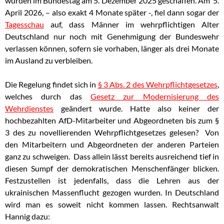
wurden im Bundestag am 5. Dezember 2025 geschaffen. Am 5.
April 2026, – also exakt 4 Monate später -, fiel dann sogar der
Tagesschau
auf, dass Männer im wehrpflichtigen Alter
Deutschland nur noch mit Genehmigung der Bundeswehr
verlassen können, sofern sie vorhaben, länger als drei Monate
im Ausland zu verbleiben.
Die Regelung findet sich in
§ 3 Abs. 2 des Wehrpflichtgesetzes
,
welches durch das
Gesetz zur Modernisierung des
Wehrdienstes
geändert wurde. Hatte also keiner der
hochbezahlten AfD-Mitarbeiter und Abgeordneten bis zum §
3 des zu novellierenden Wehrpflichtgesetzes gelesen? Von
den Mitarbeitern und Abgeordneten der anderen Parteien
ganz zu schweigen. Dass allein lässt bereits ausreichend tief in
diesen Sumpf der demokratischen Menschenfänger blicken.
Festzustellen ist jedenfalls, dass die Lehren aus der
ukrainischen Massenflucht gezogen wurden. In Deutschland
wird man es soweit nicht kommen lassen. Rechtsanwalt
Hannig dazu: