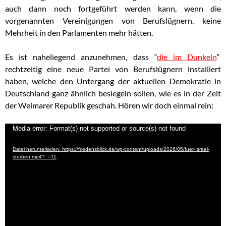
auch dann noch fortgeführt werden kann, wenn die
vorgenannten Vereinigungen von Berufslügnern, keine
Mehrheit in den Parlamenten mehr hätten.
Es ist naheliegend anzunehmen, dass “
die im Dunkeln
”
rechtzeitig eine neue Partei von Berufslügnern installiert
haben, welche den Untergang der aktuellen Demokratie in
Deutschland ganz ähnlich besiegeln sollen, wie es in der Zeit
der Weimarer Republik geschah. Hören wir doch einmal rein:
Video-
Media error: Format(s) not supported or source(s) not found
Player
Datei herunterladen: https://friedensblick.de/wp-content/uploads/2026/05/fuer-Israel-
sterben.mp4?_=11