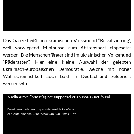
Das Ganze heißt im ukrainischen Volksmund “Bussifizierung”,
weil vorwiegend Minibusse zum Abtransport eingesetzt
werden. Die Menschenfänger sind im ukrainischen Volksmund
“Päderasten”. Hier eine kleine Auswahl der gelebten
ukrainisch-europäischen Demokratie, welche mit hoher
Wahrscheinlichkeit auch bald in Deutschland zelebriert
werden wird.
Video-
Media error: Format(s) not supported or source(s) not found
Player
Datei herunterladen: https://friedensblick.de/wp-
content/uploads/2026/05/640x360x360.mp4?_=5