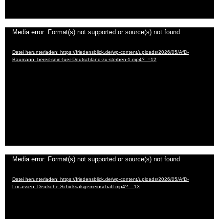
Video-
Media error: Format(s) not supported or source(s) not found
Player
Datei herunterladen: https://friedensblick.de/wp-content/uploads/2026/05/AfD-
Baumann_bereit-sein-fuer-Deutschland-zu-sterben-1.mp4?_=12
Video-
Media error: Format(s) not supported or source(s) not found
Player
Datei herunterladen: https://friedensblick.de/wp-content/uploads/2026/05/AfD-
Lucassen_Deutsche-Schicksalsgemeinschaft.mp4?_=13