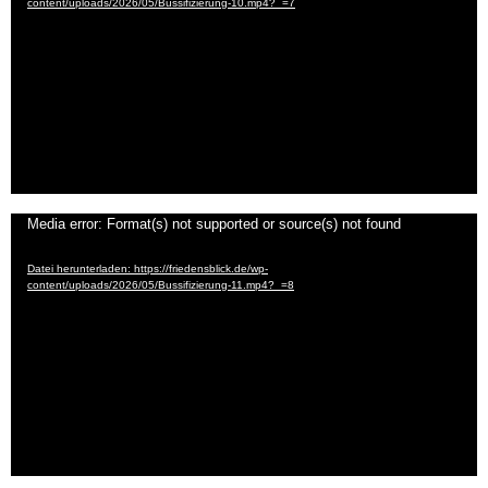
content/uploads/2026/05/Bussifizierung-10.mp4?_=7
Video-
Media error: Format(s) not supported or source(s) not found
Player
Datei herunterladen: https://friedensblick.de/wp-
content/uploads/2026/05/Bussifizierung-11.mp4?_=8