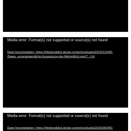
Video-
Media error: Format(s) not supported or source(s) not found
Player
Datei herunterladen: https://friedensblick.de/wp-content/uploads/2025/12/AfD-
Zirwes_unverantwortliche-Aussetzung-der-Wehrpflicht.mp4?_=14
Video-
Media error: Format(s) not supported or source(s) not found
Player
Datei herunterladen: https://friedensblick.de/wp-content/uploads/2026/06/AfD-