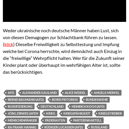
Weder ukrainische noch deutsche Männer haben Lust, sich
von diesen Demagogen zur Schlachtbank führen zu lassen.
(
klick
) Dieselbe Freiwilligkeit zu Selbsttestung und Impfung
welche bei Corona herrschte, wird demnächst auch Einzug in
die “freiwillige” Wehrpflicht halten. Wer für die Zukunft seiner
Kinder plant oder überhaupt im wehrfähigen Alter ist, sollte
das berücksichtigen.
AFD
ALEXANDER GAULAND
ALICE WEIDEL
ANGELA MERKEL
BERND BAUMANN (AFD)
BORIS PISTORIUS
BUNDESWEHR
BUSSIFIZIERUNG
DEUTSCHLAND
HEINRICH KOCH (AFD)
JÖRG ZIRWES (AFD9
KRIEG
KRIEGSFÄHIGKEIT
KRIEGSTREIBER
MENSCHENFÄNGER
PÄDERASTEN
PARTEIENKARTELL
RA FRANK HANNIG
RÜDIGER LUCASSEN (AFD)
RUSSLAND