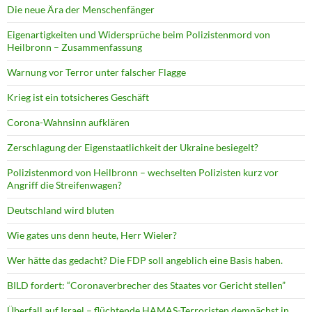
Die neue Ära der Menschenfänger
Eigenartigkeiten und Widersprüche beim Polizistenmord von
Heilbronn – Zusammenfassung
Warnung vor Terror unter falscher Flagge
Krieg ist ein totsicheres Geschäft
Corona-Wahnsinn aufklären
Zerschlagung der Eigenstaatlichkeit der Ukraine besiegelt?
Polizistenmord von Heilbronn – wechselten Polizisten kurz vor
Angriff die Streifenwagen?
Deutschland wird bluten
Wie gates uns denn heute, Herr Wieler?
Wer hätte das gedacht? Die FDP soll angeblich eine Basis haben.
BILD fordert: “Coronaverbrecher des Staates vor Gericht stellen”
Überfall auf Israel – flüchtende HAMAS-Terroristen demnächst in