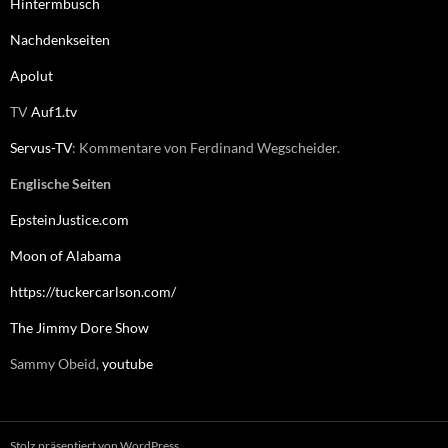
Hintermbusch
Nachdenkseiten
Apolut
TV
Auf1.tv
Servus-TV
: Kommentare von Ferdinand Wegscheider.
Englische Seiten
EpsteinJustice.com
Moon of Alabama
https://tuckercarlson.com/
The Jimmy Dore Show
Sammy Obeid,
youtube
Stolz präsentiert von WordPress