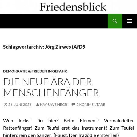
Zum
Inhalt
Suchen
springen
PRIMÄR
MENÜ
Schlagwortarchiv: Jörg Zirwes (AfD9
DEMOKRATIE & FRIEDEN IN GEFAHR
DIE NEUE ÄRA DER
MENSCHENFÄNGER
26. JUNI 2026
KAY-UWE HEGR
2 KOMMENTARE
Wen lockst Du hier? Beim Element! Vermaledeiter
Rattenfänger! Zum Teufel erst das Instrument! Zum Teufel
hinterdrein den Sänger! (Faust, Der Tragödie erster Teil)