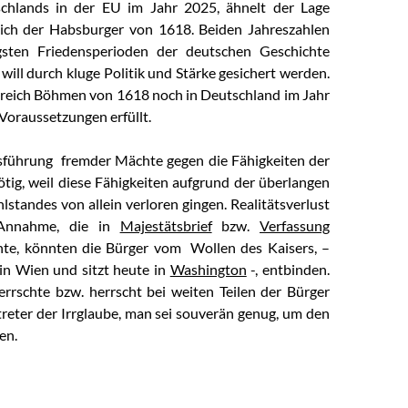
chlands in der EU im Jahr 2025, ähnelt der Lage
ch der Habsburger von 1618. Beiden Jahreszahlen
gsten Friedensperioden der deutschen Geschichte
will durch kluge Politik und Stärke gesichert werden.
reich Böhmen von 1618 noch in Deutschland im Jahr
Voraussetzungen erfüllt.
sführung fremder Mächte gegen die Fähigkeiten der
tig, weil diese Fähigkeiten aufgrund der überlangen
standes von allein verloren gingen. Realitätsverlust
 Annahme, die in
Majestätsbrief
bzw.
Verfassung
hte, könnten die Bürger vom Wollen des Kaisers, –
in Wien und sitzt heute in
Washington
-, entbinden.
errschte bzw. herrscht bei weiten Teilen der Bürger
reter der Irrglaube, man sei souverän genug, um den
en.