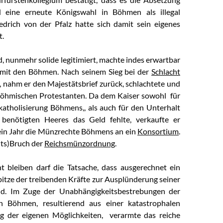
 eine erneute Königswahl in Böhmen als illegal
iedrich von der Pfalz hatte sich damit sein eigenes
t.
, nunmehr solide legitimiert, machte indes erwartbar
 mit den Böhmen. Nach seinem Sieg bei der
Schlacht
, nahm er den Majestätsbrief zurück, schlachtete und
böhmischen Protestanten. Da dem Kaiser sowohl für
katholisierung Böhmens,, als auch für den Unterhalt
 benötigten Heeres das Geld fehlte, verkaufte er
ein Jahr die Münzrechte Böhmens an ein
Konsortium
.
hts)Bruch der
Reichsmünzordnung
.
 bleiben darf die Tatsache, dass ausgerechnet ein
pitze der treibenden Kräfte zur Ausplünderung seiner
nd. Im Zuge der Unabhängigkeitsbestrebungen der
en Böhmen, resultierend aus einer katastrophalen
ng der eigenen Möglichkeiten, verarmte das reiche