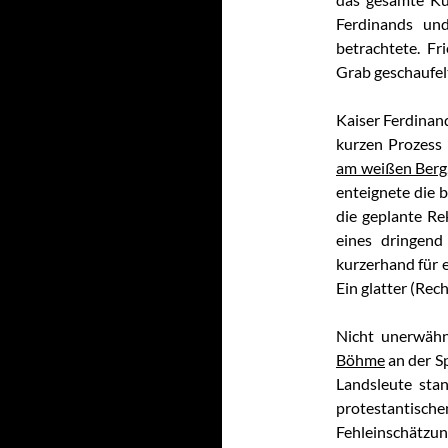
Ferdinands und
betrachtete. Fr
Grab geschaufel
Kaiser Ferdinand
kurzen Prozess
am weißen Berg
enteignete die 
die geplante Re
eines dringend
kurzerhand für 
Ein glatter (Rec
Nicht unerwähnt
Böhme
an der S
Landsleute sta
protestantisch
Fehleinschätzu