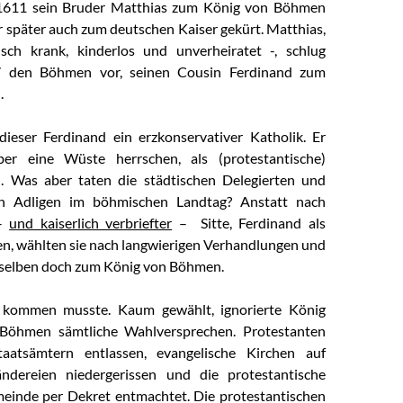
1611 sein Bruder Matthias zum König von Böhmen
r später auch zum deutschen Kaiser gekürt. Matthias,
isch krank, kinderlos und unverheiratet -, schlug
 den Böhmen vor, seinen Cousin Ferdinand zum
.
dieser Ferdinand ein erzkonservativer Katholik. Er
ber eine Wüste herrschen, als (protestantische)
n. Was aber taten die städtischen Delegierten und
en Adligen im böhmischen Landtag? Anstatt nach
 –
und kaiserlich verbriefter
– Sitte, Ferdinand als
n, wählten sie nach langwierigen Verhandlungen und
nselben doch zum König von Böhmen.
 kommen musste. Kaum gewählt, ignorierte König
Böhmen sämtliche Wahlversprechen. Protestanten
aatsämtern entlassen, evangelische Kirchen auf
ändereien niedergerissen und die protestantische
einde per Dekret entmachtet. Die protestantischen