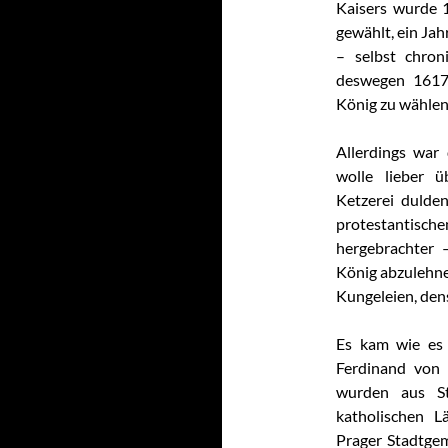
Kaisers wurde 
gewählt, ein Jah
– selbst chron
deswegen 1617
König zu wählen
Allerdings war 
wolle lieber ü
Ketzerei dulde
protestantisch
hergebrachter
König abzulehne
Kungeleien, de
Es kam wie es
Ferdinand von 
wurden aus St
katholischen L
Prager Stadtgem