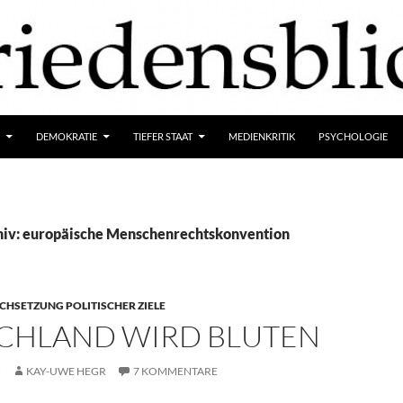
DEMOKRATIE
TIEFER STAAT
MEDIENKRITIK
PSYCHOLOGIE
hiv: europäische Menschenrechtskonvention
HSETZUNG POLITISCHER ZIELE
CHLAND WIRD BLUTEN
5
KAY-UWE HEGR
7 KOMMENTARE