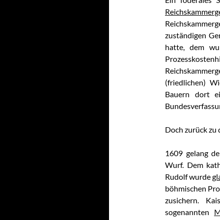
Reichskammerge
Reichskammerg
zuständigen Ger
hatte, dem wu
Prozesskosten
Reichskammerg
(friedlichen) 
Bauern dort ei
Bundesverfassun
Doch zurück zu
1609 gelang de
Wurf. Dem kath
Rudolf wurde
gl
böhmischen Prot
zusichern. Kai
sogenannten
M