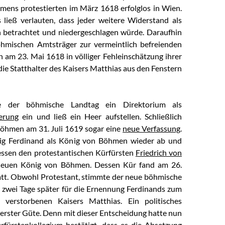
ens protestierten im März 1618 erfolglos in Wien.
 ließ verlauten, dass jeder weitere Widerstand als
n betrachtet und niedergeschlagen würde. Daraufhin
öhmischen Amtsträger zur vermeintlich befreienden
n am 23. Mai 1618 in völliger Fehleinschätzung ihrer
ie Statthalter des Kaisers Matthias aus den Fenstern
e der böhmische Landtag ein Direktorium als
erung
ein und ließ ein Heer aufstellen. Schließlich
Böhmen am 31. Juli 1619 sogar eine
neue Verfassung
.
nig Ferdinand als König von Böhmen wieder ab und
essen den protestantischen Kürfürsten
Friedrich von
euen König von Böhmen. Dessen Kür fand am 26.
tt. Obwohl Protestant, stimmte der neue böhmische
s zwei Tage später für die Ernennung Ferdinands zum
 verstorbenen Kaisers Matthias. Ein politisches
erster Güte. Denn mit dieser Entscheidung hatte nun
fürstenkollegium bestätigt, dass es die Absetzung