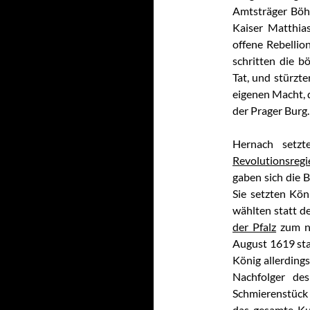
Amtsträger Böhm
Kaiser Matthias
offene Rebellio
schritten die b
Tat, und stürzte
eigenen Macht, d
der Prager Burg.
Hernach setzt
Revolutionsregi
gaben sich die 
Sie setzten Kö
wählten statt d
der Pfalz
zum n
August 1619 sta
König allerding
Nachfolger des
Schmierenstück 
das gesamte Kur