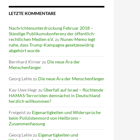
LETZTE KOMMENTARE
Nachrichtenunterdrückung Februar 2018 –
Ständige Publikumskonferenz der öffentlich-
rechtlichen Medien e.V.
zu
Nunes-Memo legt
nahe, dass Trump-Kampagne gesetzeswidrig
abgehört wurde
Bernhard Kirner
zu
Die neue Ära der
Menschenfänger
Georg Lehle
zu
Die neue Ära der Menschenfänger
Kay-Uwe Hegr
zu
Überfall auf Israel – flüchtende
HAMAS-Terroristen demnächst in Deutschland
herzlich willkommen?
Freigeist
zu
Eigenartigkeiten und Widersprüche
beim Polizistenmord von Heilbronn –
Zusammenfassung
Georg Lehle
zu
Eigenartigkeiten und