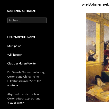
t
wie Böhmen gebl
e
SUCHEN IN ARTIKELN:
g
o
S
r
u
i
c
e
h
n
e
LINKEMPFEHLUNGEN
n
n
Multipolar
a
c
Wikihausen
h
:
Club der klaren Worte
Dr. Daniele Ganser hinterfragt:
Corona und China – eine
Diktatur als unser Vorbild?
youtube
Abgründe der deutschen
Corona-Rechtssprechung
“
Covid-Justiz
”