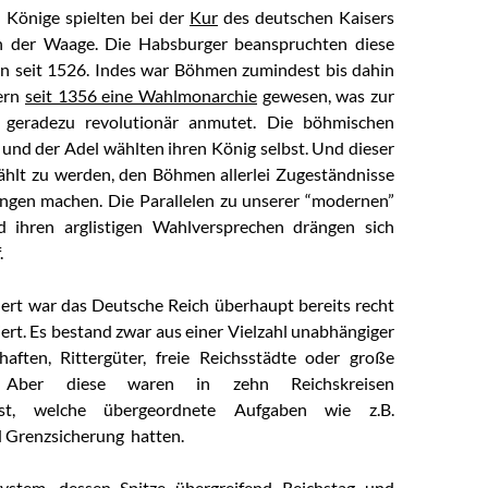
 Könige spielten bei der
Kur
des deutschen Kaisers
n der Waage. Die Habsburger beanspruchten diese
 seit 1526. Indes war Böhmen zumindest bis dahin
dern
seit 1356 eine Wahlmonarchie
gewesen, was zur
 geradezu revolutionär anmutet. Die böhmischen
 und der Adel wählten ihren König selbst. Und dieser
hlt zu werden, den Böhmen allerlei Zugeständnisse
ngen machen. Die Parallelen zu unserer “modernen”
 ihren arglistigen Wahlversprechen drängen sich
.
ert war das Deutsche Reich überhaupt bereits recht
ert. Es bestand zwar aus einer Vielzahl unabhängiger
haften, Rittergüter, freie Reichsstädte oder große
. Aber diese waren in zehn Reichskreisen
sst, welche übergeordnete Aufgaben wie z.B.
Grenzsicherung hatten.
System, dessen Spitze übergreifend
Reichstag
und