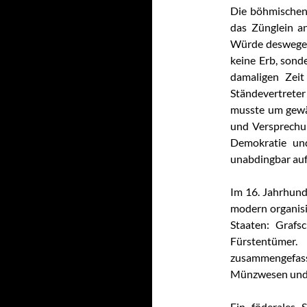
Die böhmischen
das Zünglein a
Würde deswegen
keine Erb, son
damaligen Zeit
Ständevertreter
musste um gewä
und Versprechu
Demokratie und
unabdingbar auf
Im 16. Jahrhund
modern organisi
Staaten: Grafsc
Fürstentümer
zusammengefa
Münzwesen und 
Ein föderales 