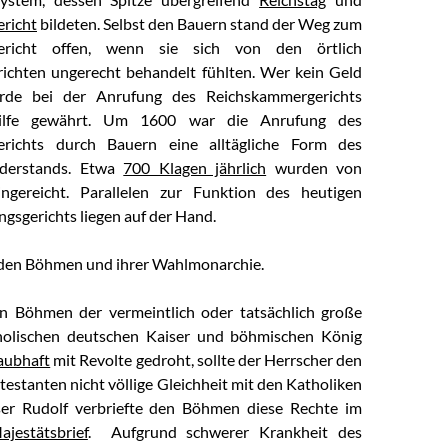
richt
bildeten. Selbst den Bauern stand der Weg zum
ericht offen, wenn sie sich von den örtlich
ichten ungerecht behandelt fühlten. Wer kein Geld
rde bei der Anrufung des Reichskammergerichts
hilfe gewährt. Um 1600 war die Anrufung des
erichts durch Bauern eine alltägliche Form des
Widerstands. Etwa
700 Klagen jährlich
wurden von
ngereicht. Parallelen zur Funktion des heutigen
gsgerichts liegen auf der Hand.
 den Böhmen und ihrer Wahlmonarchie.
n Böhmen der vermeintlich oder tatsächlich große
olischen deutschen Kaiser und böhmischen König
aubhaft
mit Revolte gedroht, sollte der Herrscher den
estanten nicht völlige Gleichheit mit den Katholiken
ser Rudolf verbriefte den Böhmen diese Rechte im
ajestätsbrief
. Aufgrund schwerer Krankheit des