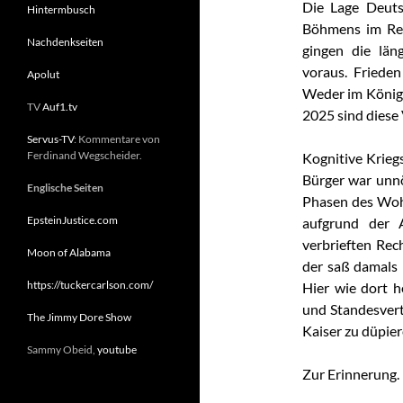
Die Lage Deuts
Hintermbusch
Böhmens im Rei
Nachdenkseiten
gingen die län
voraus. Frieden 
Apolut
Weder im König
TV
Auf1.tv
2025 sind diese 
Servus-TV
: Kommentare von
Ferdinand Wegscheider.
Kognitive Krieg
Bürger war unnö
Englische Seiten
Phasen des Wohl
EpsteinJustice.com
aufgrund der
verbrieften Rec
Moon of Alabama
der saß damals 
https://tuckercarlson.com/
Hier wie dort h
und Standesvert
The Jimmy Dore Show
Kaiser zu düpier
Sammy Obeid,
youtube
Zur Erinnerung.