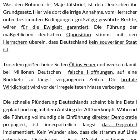
Was den Böhmen ihr Majestätsbrief, ist den Deutschen ihr
Grundgesetz. Hier wie dort die irrige Annahme, vom Herrscher
unter bestimmten Bedingungen großzügig gewährte Rechte,
wären
für die Ewigkeit garantiert
. Die Führung der
maßgeblichen deutschen
Opposition
stimmt mit den
Herrschern
überein, dass Deutschland
kein souveräner Staat
ist
.
Trotzdem gießen beide Seiten
Öl ins Feuer
und wecken damit
bei Millionen Deutschen
falsche Hoffnungen
, auf eine
Rückkehr zu längst vergangenen Zeiten. Die
brutale
Wirklichkeit
wird vor der irregeleiteten Masse verborgen.
Die schnelle Plünderung Deutschlands scheint bis ins Detail
geplant und eng mit dem Aufstieg der AfD verknüpft. Während
die Führung vollmundig die Einführung
direkter Demokratie
propagiert, ist innerparteilich längst
das Gegenteil
implementiert. Kein Wunder also, dass die stramm auf Linie
gebrachten Delegierten, Frau Weidel
einstimmig
zur