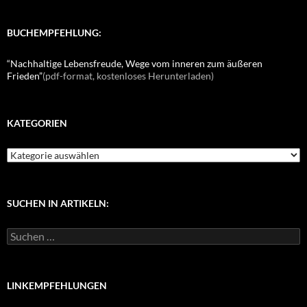
BUCHEMPFEHLUNG:
“Nachhaltige Lebensfreude, Wege vom inneren zum äußeren
Frieden”
(pdf-format, kostenloses Herunterladen)
KATEGORIEN
K
a
t
e
g
SUCHEN IN ARTIKELN:
o
r
S
i
u
e
c
n
h
e
LINKEMPFEHLUNGEN
n