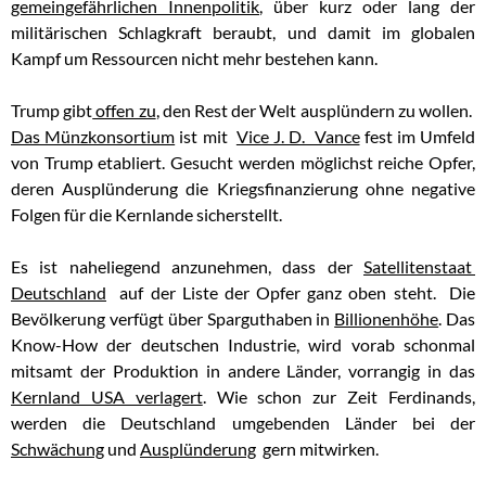
gemeingefährlichen Innenpolitik
, über kurz oder lang der
militärischen Schlagkraft beraubt, und damit im globalen
Kampf um Ressourcen nicht mehr bestehen kann.
Trump gibt
offen zu
, den Rest der Welt ausplündern zu wollen.
Das Münzkonsortium
ist mit
Vice J. D. Vance
fest im Umfeld
von Trump etabliert. Gesucht werden möglichst reiche Opfer,
deren Ausplünderung die Kriegsfinanzierung ohne negative
Folgen für die Kernlande sicherstellt.
Es ist naheliegend anzunehmen, dass der
Satellitenstaat
Deutschland
auf der Liste der Opfer ganz oben steht. Die
Bevölkerung verfügt über Sparguthaben in
Billionenhöhe
. Das
Know-How der deutschen Industrie, wird vorab schonmal
mitsamt der Produktion in andere Länder, vorrangig in das
Kernland USA verlagert
. Wie schon zur Zeit Ferdinands,
werden die Deutschland umgebenden Länder bei der
Schwächung
und
Ausplünderung
gern mitwirken.