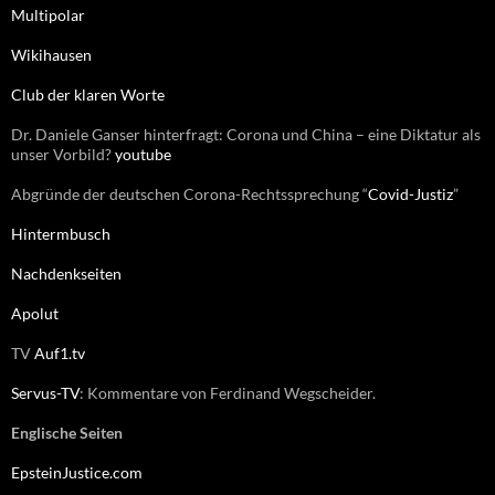
n
Multipolar
a
c
Wikihausen
h
:
Club der klaren Worte
Dr. Daniele Ganser hinterfragt: Corona und China – eine Diktatur als
unser Vorbild?
youtube
Abgründe der deutschen Corona-Rechtssprechung “
Covid-Justiz
”
Hintermbusch
Nachdenkseiten
Apolut
TV
Auf1.tv
Servus-TV
: Kommentare von Ferdinand Wegscheider.
Englische Seiten
EpsteinJustice.com