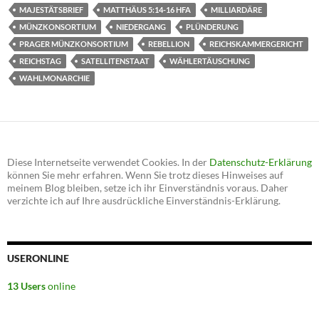
MAJESTÄTSBRIEF
MATTHÄUS 5:14-16 HFA
MILLIARDÄRE
MÜNZKONSORTIUM
NIEDERGANG
PLÜNDERUNG
PRAGER MÜNZKONSORTIUM
REBELLION
REICHSKAMMERGERICHT
REICHSTAG
SATELLITENSTAAT
WÄHLERTÄUSCHUNG
WAHLMONARCHIE
Diese Internetseite verwendet Cookies. In der
Datenschutz-Erklärung
können Sie mehr erfahren. Wenn Sie trotz dieses Hinweises auf
meinem Blog bleiben, setze ich ihr Einverständnis voraus. Daher
verzichte ich auf Ihre ausdrückliche Einverständnis-Erklärung.
USERONLINE
13 Users
online