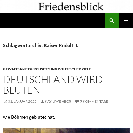
Zum
Inhalt
Suchen
springen
PRIMÄR
MENÜ
Schlagwortarchiv: Kaiser Rudolf II.
GEWALTSAME DURCHSETZUNG POLITISCHER ZIELE
DEUTSCHLAND WIRD
BLUTEN
31. JANUAR 2025
KAY-UWE HEGR
7 KOMMENTARE
wie Böhmen geblutet hat.