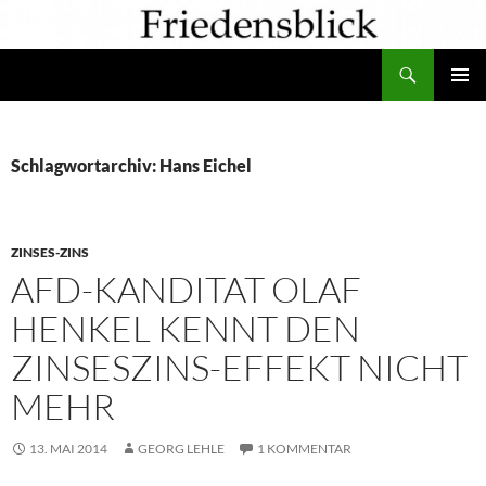
Zum
Inhalt
Suchen
springen
PRIMÄR
MENÜ
Schlagwortarchiv: Hans Eichel
ZINSES-ZINS
AFD-KANDITAT OLAF
HENKEL KENNT DEN
ZINSESZINS-EFFEKT NICHT
MEHR
13. MAI 2014
GEORG LEHLE
1 KOMMENTAR