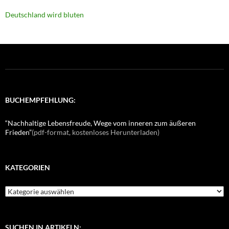
Deutschland wird bluten
BUCHEMPFEHLUNG:
“Nachhaltige Lebensfreude, Wege vom inneren zum äußeren
Frieden”
(pdf-format, kostenloses Herunterladen)
KATEGORIEN
K
a
t
e
g
SUCHEN IN ARTIKELN: