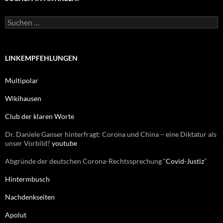
o
r
S
i
u
e
c
n
h
e
LINKEMPFEHLUNGEN
n
n
Multipolar
a
c
Wikihausen
h
:
Club der klaren Worte
Dr. Daniele Ganser hinterfragt: Corona und China – eine Diktatur als
unser Vorbild?
youtube
Abgründe der deutschen Corona-Rechtssprechung “
Covid-Justiz
”
Hintermbusch
Nachdenkseiten
Apolut