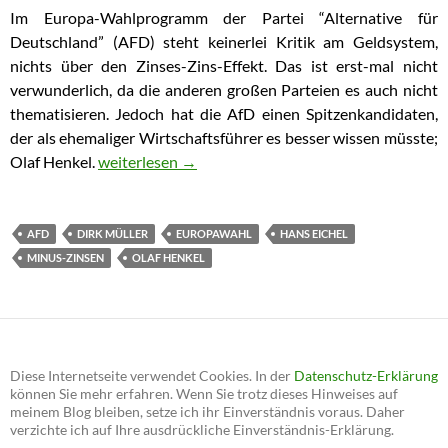
Im Europa-Wahlprogramm der Partei “Alternative für
Deutschland” (AFD) steht keinerlei Kritik am Geldsystem,
nichts über den Zinses-Zins-Effekt. Das ist erst-mal nicht
verwunderlich, da die anderen großen Parteien es auch nicht
thematisieren. Jedoch hat die AfD einen Spitzenkandidaten,
der als ehemaliger Wirtschaftsführer es besser wissen müsste;
Olaf Henkel.
AfD-Kanditat Olaf Henkel kennt den ZinsesZins-Ef
weiterlesen
→
AFD
DIRK MÜLLER
EUROPAWAHL
HANS EICHEL
MINUS-ZINSEN
OLAF HENKEL
Diese Internetseite verwendet Cookies. In der
Datenschutz-Erklärung
können Sie mehr erfahren. Wenn Sie trotz dieses Hinweises auf
meinem Blog bleiben, setze ich ihr Einverständnis voraus. Daher
verzichte ich auf Ihre ausdrückliche Einverständnis-Erklärung.