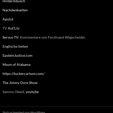
Hintermbusch
Nachdenkseiten
Apolut
TV
Auf1.tv
Servus-TV
: Kommentare von Ferdinand Wegscheider.
Englische Seiten
EpsteinJustice.com
Moon of Alabama
https://tuckercarlson.com/
The Jimmy Dore Show
Sammy Obeid,
youtube
Stolz präsentiert von WordPress