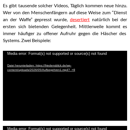
Es gibt tausende solcher Videos, Täglich kommen neue hinzu.
Wer von den Menschenfängern auf diese Weise zum “Dienst
an der Waffe” gepresst wurde,
desertiert
natürlich bei der
ersten sich bietenden Gelegenheit. Mittlerweile kommt es
immer häufiger zu offener Aufruhr gegen die Häscher des
Systems. Zwei Beispiele:
Video-
Media error: Format(s) not supported or source(s) not found
Player
Datei herunterladen: https://friedensblick.de/wp-
content/uploads/2026/05/Aufbegehren1.mp4?_=9
Video-
Media error: Format(s) not supported or source(s) not found