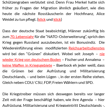
Schützengraben verblutet sind. Denn Frau Merkel hatte sich
früher zu Fragen der Migration ähnlich geäußert, wie dies
heute die nächste Rosstäuscherin der Hochfinanz, Alice
Weidel zu tun pflegt. (
klick
und
klick
)
Dass der deutsche Staat beabsichtigt, Männer zukünftig bis
zum
70. Lebensjahr
für die “NATO-Osterweiterung”, sprich den
Krieg gegen Russland auszubeuten, ist ein Bonusindiz. Die
Wiedereinführung eines modifizierten
Reichsarbeitsdienstes
wird bei den “Grünen” diskutiert. Wobei seit Joseph –
nie
wieder Krieg von deutschem Boden
– Fischer und Annalena –
keine Waffen in Kriegsgebiete
– Baerbock
eh jeder weiß, dass
die Grünen bei der Aufrüstung und Militarisierung
Deutschlands, – und beim Lügen -, in der ersten Reihe stehen.
Gleich neben CDU/ CSU, FDP, Freien Wählern und SPD.
Die Kriegstreiber müssen sich deswegen bereits vor langer
Zeit mit der Frage beschäftigt haben, wie ihre Agenda – hier
Aufrüstung, Militarisierung und Kriegseintritt Deutschlands -,