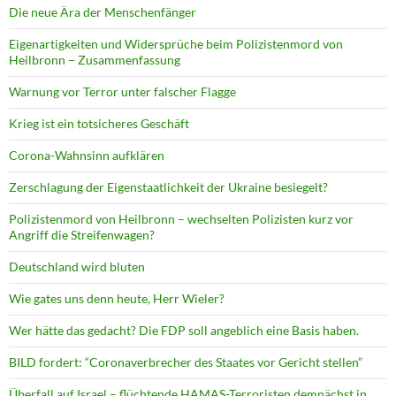
Die neue Ära der Menschenfänger
Eigenartigkeiten und Widersprüche beim Polizistenmord von
Heilbronn – Zusammenfassung
Warnung vor Terror unter falscher Flagge
Krieg ist ein totsicheres Geschäft
Corona-Wahnsinn aufklären
Zerschlagung der Eigenstaatlichkeit der Ukraine besiegelt?
Polizistenmord von Heilbronn – wechselten Polizisten kurz vor
Angriff die Streifenwagen?
Deutschland wird bluten
Wie gates uns denn heute, Herr Wieler?
Wer hätte das gedacht? Die FDP soll angeblich eine Basis haben.
BILD fordert: “Coronaverbrecher des Staates vor Gericht stellen”
Überfall auf Israel – flüchtende HAMAS-Terroristen demnächst in