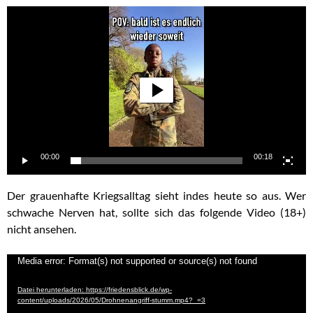
Video-
Player
00:00
00:18
Der grauenhafte Kriegsalltag sieht indes heute so aus. Wer
schwache Nerven hat, sollte sich das folgende Video (18+)
nicht ansehen.
Video-
Media error: Format(s) not supported or source(s) not found
Player
Datei herunterladen: https://friedensblick.de/wp-
content/uploads/2026/05/Drohnenangriff-stumm.mp4?_=3