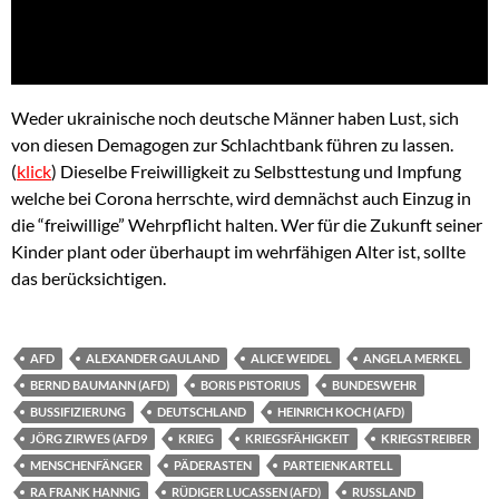
Weder ukrainische noch deutsche Männer haben Lust, sich
von diesen Demagogen zur Schlachtbank führen zu lassen.
(
klick
) Dieselbe Freiwilligkeit zu Selbsttestung und Impfung
welche bei Corona herrschte, wird demnächst auch Einzug in
die “freiwillige” Wehrpflicht halten. Wer für die Zukunft seiner
Kinder plant oder überhaupt im wehrfähigen Alter ist, sollte
das berücksichtigen.
AFD
ALEXANDER GAULAND
ALICE WEIDEL
ANGELA MERKEL
BERND BAUMANN (AFD)
BORIS PISTORIUS
BUNDESWEHR
BUSSIFIZIERUNG
DEUTSCHLAND
HEINRICH KOCH (AFD)
JÖRG ZIRWES (AFD9
KRIEG
KRIEGSFÄHIGKEIT
KRIEGSTREIBER
MENSCHENFÄNGER
PÄDERASTEN
PARTEIENKARTELL
RA FRANK HANNIG
RÜDIGER LUCASSEN (AFD)
RUSSLAND