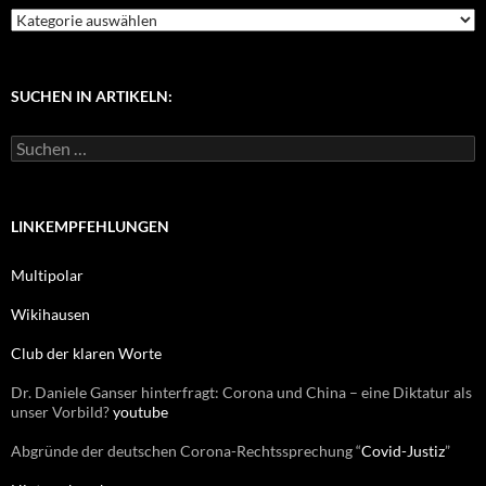
K
a
t
e
g
SUCHEN IN ARTIKELN:
o
r
S
i
u
e
c
n
h
e
LINKEMPFEHLUNGEN
n
n
Multipolar
a
c
Wikihausen
h
:
Club der klaren Worte
Dr. Daniele Ganser hinterfragt: Corona und China – eine Diktatur als
unser Vorbild?
youtube
Abgründe der deutschen Corona-Rechtssprechung “
Covid-Justiz
”