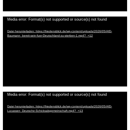
Video-
Media error: Format(s) not supported or source(s) not found
Player
Datei herunterladen: https://friedensblick.de/wp-content/uploads/2026/05/AfD-
Baumann_bereit-sein-fuer-Deutschland-zu-sterben-1.mp4?_=12
Video-
Media error: Format(s) not supported or source(s) not found
Player
Datei herunterladen: https://friedensblick.de/wp-content/uploads/2026/05/AfD-
Lucassen_Deutsche-Schicksalsgemeinschaft.mp4?_=13