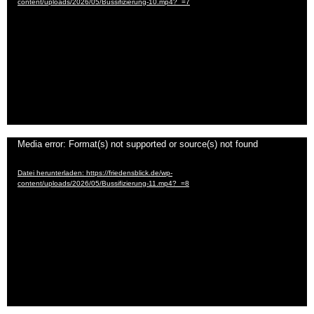
content/uploads/2026/05/Bussifizierung-10.mp4?_=7
Video-
Media error: Format(s) not supported or source(s) not found
Player
Datei herunterladen: https://friedensblick.de/wp-
content/uploads/2026/05/Bussifizierung-11.mp4?_=8