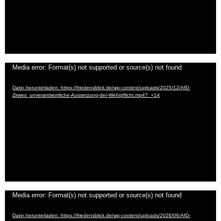
Video-
Media error: Format(s) not supported or source(s) not found
Player
Datei herunterladen: https://friedensblick.de/wp-content/uploads/2025/12/AfD-
Zirwes_unverantwortliche-Aussetzung-der-Wehrpflicht.mp4?_=14
Video-
Media error: Format(s) not supported or source(s) not found
Player
Datei herunterladen: https://friedensblick.de/wp-content/uploads/2026/06/AfD-