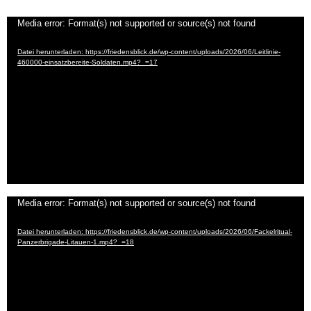
Video-
Media error: Format(s) not supported or source(s) not found
Player
Datei herunterladen: https://friedensblick.de/wp-content/uploads/2026/06/Leitlinie-
460000-einsatzbereite-Soldaten.mp4?_=17
Video-
Media error: Format(s) not supported or source(s) not found
Player
Datei herunterladen: https://friedensblick.de/wp-content/uploads/2026/06/Fackelritual-
Panzerbrigade-Litauen-1.mp4?_=18