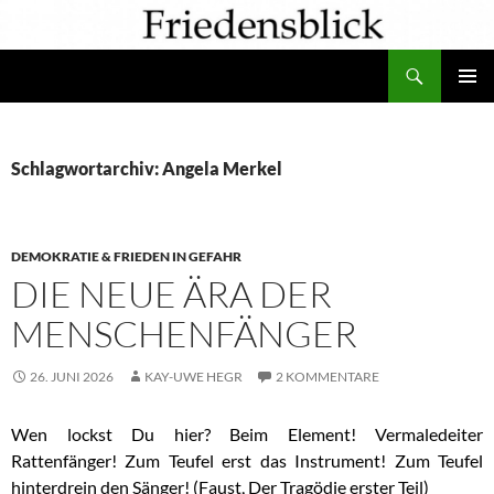
Zum
Inhalt
Suchen
springen
PRIMÄR
MENÜ
Schlagwortarchiv: Angela Merkel
DEMOKRATIE & FRIEDEN IN GEFAHR
DIE NEUE ÄRA DER
MENSCHENFÄNGER
26. JUNI 2026
KAY-UWE HEGR
2 KOMMENTARE
Wen lockst Du hier? Beim Element! Vermaledeiter
Rattenfänger! Zum Teufel erst das Instrument! Zum Teufel
hinterdrein den Sänger! (Faust, Der Tragödie erster Teil)