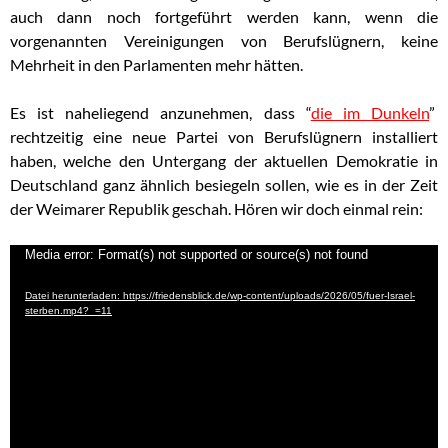
auch dann noch fortgeführt werden kann, wenn die
vorgenannten Vereinigungen von Berufslügnern, keine
Mehrheit in den Parlamenten mehr hätten.
Es ist naheliegend anzunehmen, dass “
die im Dunkeln
”
rechtzeitig eine neue Partei von Berufslügnern installiert
haben, welche den Untergang der aktuellen Demokratie in
Deutschland ganz ähnlich besiegeln sollen, wie es in der Zeit
der Weimarer Republik geschah. Hören wir doch einmal rein:
Video-
Media error: Format(s) not supported or source(s) not found
Player
Datei herunterladen: https://friedensblick.de/wp-content/uploads/2026/05/fuer-Israel-
sterben.mp4?_=11