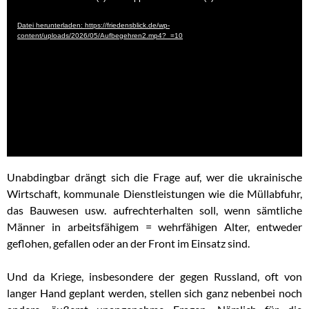
Player
Datei herunterladen: https://friedensblick.de/wp-
content/uploads/2026/05/Aufbegehren2.mp4?_=10
Unabdingbar drängt sich die Frage auf, wer die ukrainische
Wirtschaft, kommunale Dienstleistungen wie die Müllabfuhr,
das Bauwesen usw. aufrechterhalten soll, wenn sämtliche
Männer in arbeitsfähigem = wehrfähigen Alter, entweder
geflohen, gefallen oder an der Front im Einsatz sind.
Und da Kriege, insbesondere der gegen Russland, oft von
langer Hand geplant werden, stellen sich ganz nebenbei noch