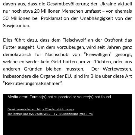
davon aus, dass die Gesamtbevölkerung der Ukraine aktuell
nur noch etwa 20 Millionen Menschen umfasst – von ehemals
50 Millionen bei Proklamation der Unabhängigkeit von der
Sowjetunion.
Dies führt dazu, dass dem Fleischwolf an der Ostfront das
Futter ausgeht. Um dem vorzubeugen, wird seit Jahren ganz
demokratisch für Nachschub von “Freiwilligen” gesorgt,
welche entweder kein Geld hatten um zu flüchten, oder aus
anderen Gründen bleiben mussten. Der Wertewesten,
insbesondere die Organe der EU, sind im Bilde über diese Art
“Rekrutierungsmaßnahmen”.
Video-
Media error: Format(s) not supported or source(s) not found
Player
Datei herunterladen: https://friedensblick.de/wp-
content/uploads/2026/05/WELT_TV_Bussifizierung.mp4?_=4