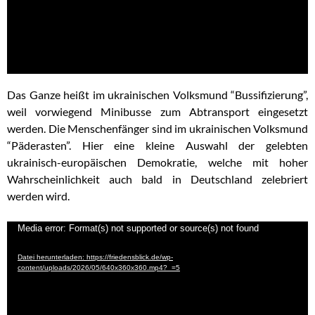
Das Ganze heißt im ukrainischen Volksmund “Bussifizierung”,
weil vorwiegend Minibusse zum Abtransport eingesetzt
werden. Die Menschenfänger sind im ukrainischen Volksmund
“Päderasten”. Hier eine kleine Auswahl der gelebten
ukrainisch-europäischen Demokratie, welche mit hoher
Wahrscheinlichkeit auch bald in Deutschland zelebriert
werden wird.
Video-
Media error: Format(s) not supported or source(s) not found
Player
Datei herunterladen: https://friedensblick.de/wp-
content/uploads/2026/05/640x360x360.mp4?_=5