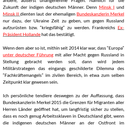
andere, äußerst unangenehme Fragen. Nämlich für die
Zukunft der indigen deutschen Männer. Denn
Minsk I
und
Minsk II
dienten laut der ehemaligen
Bundeskanzlerin Merkel
nur dazu, der Ukraine Zeit zu geben, um gegen Russland
aufzurüsten bzw. “kriegsfähig” zu werden. Frankreichs
Ex-
Präsident Hollande
hat das bestätigt.
Wenn dem aber so ist, mithin seit 2014 klar war, dass “Europa”
unter deutscher Führung
mit aller Macht gegen Russland in
Stellung gebracht werden soll, dann wird jedem
Militärstrategen das eingangs geschilderte Dilemma des
“Fachkräftemangels” im zivilen Bereich, in etwa zum selben
Zeitpunkt klar gewesen sein.
Ich persönliche tendiere deswegen zu der Auffassung, dass
Bundeskanzlerin Merkel 2015 die Grenzen für Migranten aller
Herren Länder geöffnet hat, um langfristig sicher zu stellen,
dass es noch genug Arbeitssklaven in Deutschland gibt, wenn
die indigenen deutschen Männer an der Ostfront im