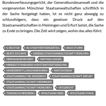
Bundesverfassungsgericht, der Generalbundesanwalt und die
vorgenannten Münchner Staatsanwaltschaften schriftlich in
der Sache festgelegt haben, ist es nicht ganz abwegig zu
schlussfolgern, dass ein gewisser Druck auf den
Staatsanwaltschaften in Meiningen und Erfurt lastet, die Sache
zu Ende zu bringen. Die Zeit wird zeigen, wohin das alles führt.
§ 356 STGB
40. STRAFVERTEIDIGERTAG
ANJA STURM
BEATE ZSCHÄPE
GENERALSTAATSANWALTSCHAFT MÜNCHEN
HERMANN BORCHERT
MATHIAS GRASEL
MINDESTSTANDARDS VON STRAFVERTEIDIGUNG
MORDERMITTLUNGSVERFAHREN
PARTEIVERRAT
STAATSANWALT DR. WEGERICH
STAATSANWALTSCHAFT ERFURT
STAATSANWALTSCHAFT MEININGEN
STAATSANWALTSCHAFT MÜNCHEN I
TATGERICHT
THOMAS SCHERZBERG
WOLFGANG HEER
WOLFGANG STAHL