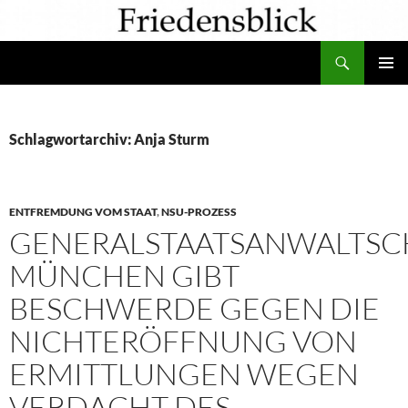
Zum
Inhalt
Suchen
springen
PRIMÄR
MENÜ
Schlagwortarchiv: Anja Sturm
ENTFREMDUNG VOM STAAT
,
NSU-PROZESS
GENERALSTAATSANWALTSC
MÜNCHEN GIBT
BESCHWERDE GEGEN DIE
NICHTERÖFFNUNG VON
ERMITTLUNGEN WEGEN
VERDACHT DES