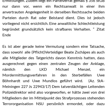
Ermittlungen. Zudem liegt ein Parteiverrat gemäß § 356 StGB
nur dann vor, wenn ein Rechtsanwalt in einer ihm
anvertrauten Angelegenheit in derselben Rechtssache beiden
Parteien durch Rat oder Beistand dient. Dies ist jedoch
vorliegend nicht ersichtlich. Eine anwaltliche Schlechtleistung
begründet grundsätzlich kein strafbares Verhalten. ” Zitat
Ende
Es ist aber gerade keine Vermutung sondern eine Tatsache,
dass sowohl alle (Pflicht)Verteidiger Beate Zschäpes als auch
alle Mitglieder des Tatgerichts davon Kenntnis hatten, dass
ausgerechnet gegen einen zentralen Zeugen der Anklage,
nämlich den LKD Michael Menzel, ein
Mordermittlungsverfahren in den Sterbefällen Uwe
Böhnhardt und Uwe Mundlos geführt wird. (Az. StA-
Meiningen 227 Js 22943/17) Dem tatverdächtigen Leitenden
Polizeidirektor wird also vorgeworfen, er hätte zwei von drei
Mitgliedern der im Mittelpunkt des Strafprozesses stehenden
Terrororganisation NSU persönlich ermordet, oder dazu