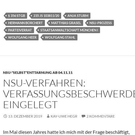
§ 356 STGB
235 JS 103811/20
ANJA STURM
HERMANN BORCHERT
MATTHIAS GRASEL
NSU-PROZESS
PARTEIVERRAT
STAATSANWALTSCHAFT MÜNCHEN I
WOLFGANG HEER
WOLFGANG STAHL
NSU-"SELBST"ENTTARNUNG AB 04.11.11
NSU-VERFAHREN:
VERFASSUNGSBESCHWERD
EINGELEGT
13. DEZEMBER 2019
KAY-UWE HEGR
2 KOMMENTARE
Im Mai diesen Jahres hatte ich mich mit der Frage beschäftigt,