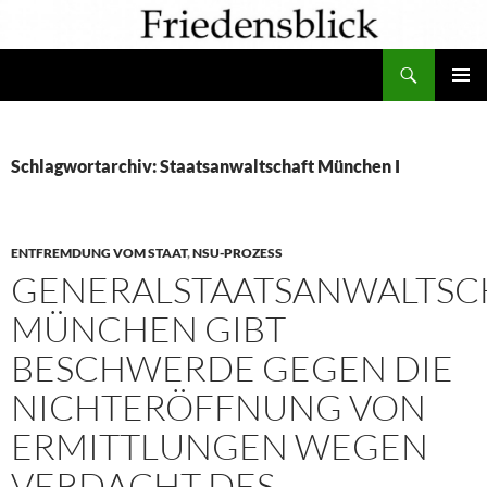
Zum
Inhalt
Suchen
springen
PRIMÄR
MENÜ
Schlagwortarchiv: Staatsanwaltschaft München I
ENTFREMDUNG VOM STAAT
,
NSU-PROZESS
GENERALSTAATSANWALTSC
MÜNCHEN GIBT
BESCHWERDE GEGEN DIE
NICHTERÖFFNUNG VON
ERMITTLUNGEN WEGEN
VERDACHT DES