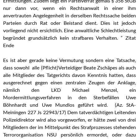
Ermittlungen. Zudem liegt ein Parteiverrat gemäß § 356 StGB
nur dann vor, wenn ein Rechtsanwalt in einer ihm
anvertrauten Angelegenheit in derselben Rechtssache beiden
Parteien durch Rat oder Beistand dient. Dies ist jedoch
vorliegend nicht ersichtlich. Eine anwaltliche Schlechtleistung
begründet grundsätzlich kein strafbares Verhalten. ” Zitat
Ende
Es ist aber gerade keine Vermutung sondern eine Tatsache,
dass sowohl alle (Pflicht)Verteidiger Beate Zschäpes als auch
alle Mitglieder des Tatgerichts davon Kenntnis hatten, dass
ausgerechnet gegen einen zentralen Zeugen der Anklage,
nämlich den LKD Michael Menzel, ein
Mordermittlungsverfahren in den Sterbefällen Uwe
Böhnhardt und Uwe Mundlos geführt wird. (Az. StA-
Meiningen 227 Js 22943/17) Dem tatverdächtigen Leitenden
Polizeidirektor wird also vorgeworfen, er hätte zwei von drei
Mitgliedern der im Mittelpunkt des Strafprozesses stehenden
Terrororganisation NSU persönlich ermordet, oder dazu