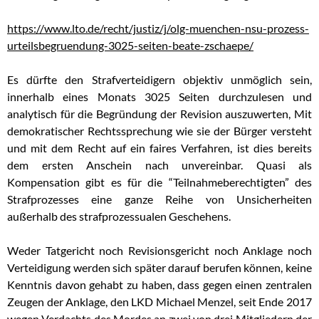
https://www.lto.de/recht/justiz/j/olg-muenchen-nsu-prozess-
urteilsbegruendung-3025-seiten-beate-zschaepe/
Es dürfte den Strafverteidigern objektiv unmöglich sein,
innerhalb eines Monats 3025 Seiten durchzulesen und
analytisch für die Begründung der Revision auszuwerten, Mit
demokratischer Rechtssprechung wie sie der Bürger versteht
und mit dem Recht auf ein faires Verfahren, ist dies bereits
dem ersten Anschein nach unvereinbar. Quasi als
Kompensation gibt es für die “Teilnahmeberechtigten” des
Strafprozesses eine ganze Reihe von Unsicherheiten
außerhalb des strafprozessualen Geschehens.
Weder Tatgericht noch Revisionsgericht noch Anklage noch
Verteidigung werden sich später darauf berufen können, keine
Kenntnis davon gehabt zu haben, dass gegen einen zentralen
Zeugen der Anklage, den LKD Michael Menzel, seit Ende 2017
wegen Verdachts des Mordes an zwei von drei Mitgliedern der