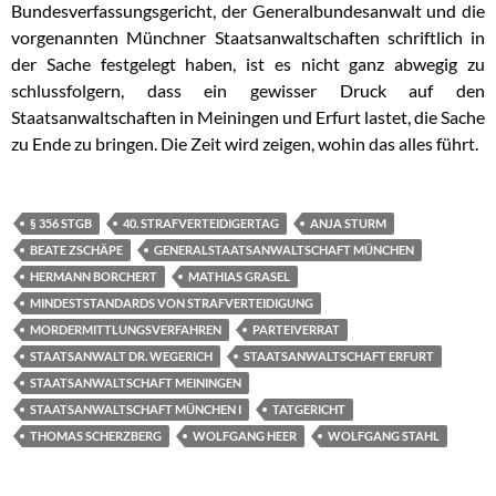
Bundesverfassungsgericht, der Generalbundesanwalt und die
vorgenannten Münchner Staatsanwaltschaften schriftlich in
der Sache festgelegt haben, ist es nicht ganz abwegig zu
schlussfolgern, dass ein gewisser Druck auf den
Staatsanwaltschaften in Meiningen und Erfurt lastet, die Sache
zu Ende zu bringen. Die Zeit wird zeigen, wohin das alles führt.
§ 356 STGB
40. STRAFVERTEIDIGERTAG
ANJA STURM
BEATE ZSCHÄPE
GENERALSTAATSANWALTSCHAFT MÜNCHEN
HERMANN BORCHERT
MATHIAS GRASEL
MINDESTSTANDARDS VON STRAFVERTEIDIGUNG
MORDERMITTLUNGSVERFAHREN
PARTEIVERRAT
STAATSANWALT DR. WEGERICH
STAATSANWALTSCHAFT ERFURT
STAATSANWALTSCHAFT MEININGEN
STAATSANWALTSCHAFT MÜNCHEN I
TATGERICHT
THOMAS SCHERZBERG
WOLFGANG HEER
WOLFGANG STAHL