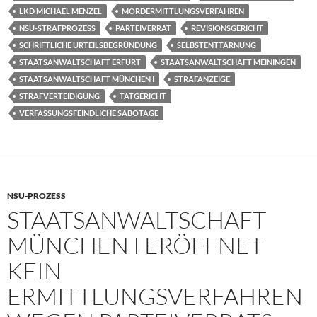
LKD MICHAEL MENZEL
MORDERMITTLUNGSVERFAHREN
NSU-STRAFPROZESS
PARTEIVERRAT
REVISIONSGERICHT
SCHRIFTLICHE URTEILSBEGRÜNDUNG
SELBSTENTTARNUNG
STAATSANWALTSCHAFT ERFURT
STAATSANWALTSCHAFT MEININGEN
STAATSANWALTSCHAFT MÜNCHEN I
STRAFANZEIGE
STRAFVERTEIDIGUNG
TATGERICHT
VERFASSUNGSFEINDLICHE SABOTAGE
NSU-PROZESS
STAATSANWALTSCHAFT
MÜNCHEN I ERÖFFNET
KEIN
ERMITTLUNGSVERFAHREN