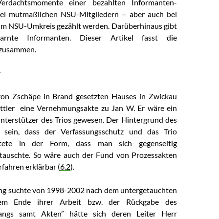
erdachtsmomente einer bezahlten Informanten-
zwei mutmaßlichen NSU-Mitgliedern – aber auch bei
um NSU-Umkreis gezählt werden. Darüberhinaus gibt
arnte Informanten. Dieser Artikel fasst die
 zusammen.
r
von Zschäpe in Brand gesetzten Hauses in Zwickau
ittler eine Vernehmungsakte zu Jan W. Er wäre ein
terstützer des Trios gewesen. Der Hintergrund des
 sein, dass der Verfassungsschutz und das Trio
tete in der Form, dass man sich gegenseitig
auschte. So wäre auch der Fund von Prozessakten
fahren erklärbar (
6.2
).
ung suchte von 1998-2002 nach dem untergetauchten
dem Ende ihrer Arbeit bzw. der Rückgabe des
angs samt Akten” hätte sich deren Leiter Herr