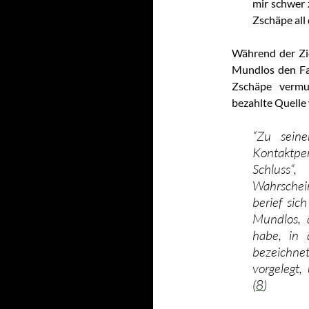
mir schwer 
Zschäpe all 
Während der Zi
Mundlos den Fa
Zschäpe vermu
bezahlte Quelle
“Zu seine
Kontaktpe
Schluss“
Wahrschein
berief si
Mundlos, 
habe, in 
bezeichne
vorgelegt,
(
8
)