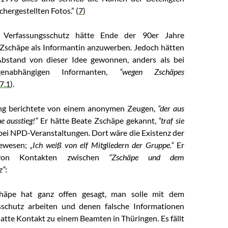
chergestellten Fotos.” (
7
)
 Verfassungsschutz hätte Ende der 90er Jahre
Zschäpe als Informantin anzuwerben. Jedoch hätten
Abstand von dieser Idee gewonnen, anders als bei
enabhängigen Informanten,
“wegen Zschäpes
7.1
).
ng berichtete von einem anonymen Zeugen,
“der aus
e ausstieg!”
Er hätte Beate Zschäpe gekannt,
“traf sie
ei NPD-Veranstaltungen. Dort wäre die Existenz der
ewesen;
„Ich weiß von elf Mitgliedern der Gruppe.“
Er
on Kontakten zwischen
“Zschäpe und dem
z”
:
häpe hat ganz offen gesagt, man solle mit dem
sschutz arbeiten und denen falsche Informationen
 hatte Kontakt zu einem Beamten in Thüringen. Es fällt