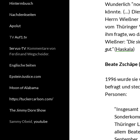
Hintermbusch
Wunderlich “noc
könnte. (…) Di
Nachdenkseiten
Herrn Wießner 
Apolut
vom Thüringer V
ihm fragte, wo d
TV
Auf1.tv
Wießner:
“Die s
Servus-TV
: Kommentare von
gut.”
(
Haskala
)
Ferdinand Wegscheider.
Beate Zschäpe
Englische Seiten
EpsteinJustice.com
1996 wurde sie 
befragt und stec
Moon of Alabama
Personen:
https://tuckercarlson.com/
“Insgesa
The Jimmy Dore Show
Sonderkom
Sammy Obeid,
youtube
Thüringer L
allem Beate
September 