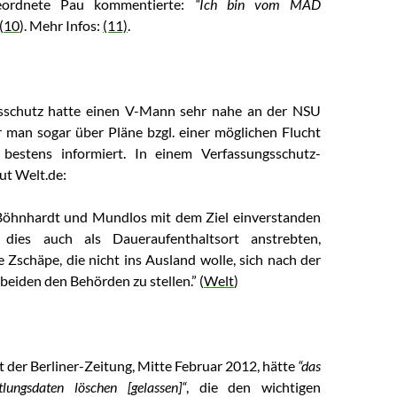
eordnete Pau kommentierte:
“Ich bin vom MAD
 (
10
). Mehr Infos:
(11)
.
sschutz hatte einen V-Mann sehr nahe an der NSU
ar man sogar über Pläne bzgl. einer möglichen Flucht
 bestens informiert. In einem Verfassungsschutz-
ut Welt.de:
öhnhardt und Mundlos mit dem Ziel einverstanden
dies auch als Daueraufenthaltsort anstrebten,
e Zschäpe, die nicht ins Ausland wolle, sich nach der
beiden den Behörden zu stellen.” (
Welt
)
 der Berliner-Zeitung, Mitte Februar 2012, hätte
“das
ungsdaten löschen [gelassen]“
, die den wichtigen