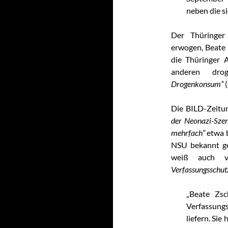
neben die si
Der Thüringer
erwogen, Beate 
die Thüringer 
anderen drog
Drogenkonsum”
(
Die BILD-Zeitu
der Neonazi-Szen
mehrfach”
etwa b
NSU bekannt g
weiß auch v
Verfassungsschut
„Beate Zsc
Verfassung
liefern. Sie