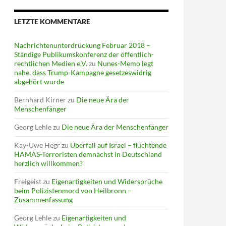
LETZTE KOMMENTARE
Nachrichtenunterdrückung Februar 2018 –
Ständige Publikumskonferenz der öffentlich-
rechtlichen Medien e.V.
zu
Nunes-Memo legt
nahe, dass Trump-Kampagne gesetzeswidrig
abgehört wurde
Bernhard Kirner
zu
Die neue Ära der
Menschenfänger
Georg Lehle
zu
Die neue Ära der Menschenfänger
Kay-Uwe Hegr
zu
Überfall auf Israel – flüchtende
HAMAS-Terroristen demnächst in Deutschland
herzlich willkommen?
Freigeist
zu
Eigenartigkeiten und Widersprüche
beim Polizistenmord von Heilbronn –
Zusammenfassung
Georg Lehle
zu
Eigenartigkeiten und