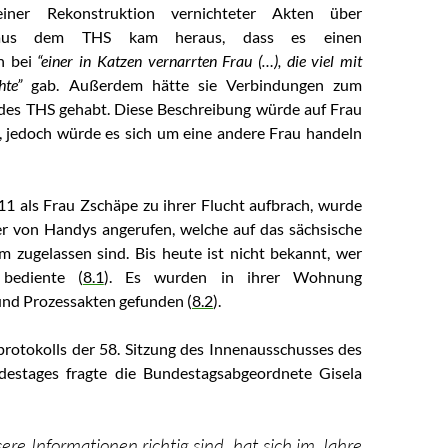
ner Rekonstruktion vernichteter Akten über
 aus dem THS kam heraus, dass es einen
 bei
“einer in Katzen vernarrten Frau (…), die viel mit
te”
gab. Außerdem hätte sie Verbindungen zum
des THS gehabt. Diese Beschreibung würde auf Frau
 jedoch würde es sich um eine andere Frau handeln
1 als Frau Zschäpe zu ihrer Flucht aufbrach, wurde
r von Handys angerufen, welche auf das sächsische
m zugelassen sind. Bis heute ist nicht bekannt, wer
bediente (
8.1
). Es wurden in ihrer Wohnung
nd Prozessakten gefunden (
8.2
).
rotokolls der 58. Sitzung des Innenausschusses des
estages fragte die Bundestagsabgeordnete Gisela
re Informationen richtig sind, hat sich im Jahre