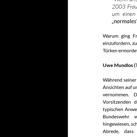
2003 Frau
um einen 
„normales“
Warum ging Fr
einzufordern, zu
Türken ermordet
Uwe Mundlos
(
Während seiner 
Ansichten auf 
vernommen. D
Vorsitzenden 
typischen Anwe
Bundeswehr w
hingewiesen, sc
Abrede, dass