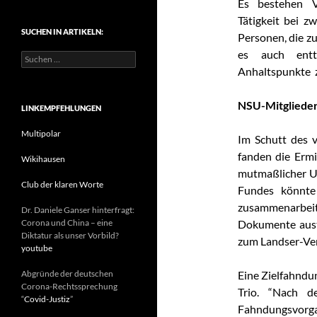
Es bestehen V
t
Tätigkeit bei 
e
SUCHEN IN ARTIKELN:
g
Personen, die z
o
es auch entt
S
r
u
Anhaltspunkte
i
c
e
h
n
NSU-Mitgliede
e
LINKEMPFEHLUNGEN
n
n
Multipolar
Im Schutt des 
a
fanden die Erm
c
Wikihausen
h
mutmaßlicher Un
:
Club der klaren Worte
Fundes könnte
zusammenarbei
Dr. Daniele Ganser hinterfragt:
Corona und China – eine
Dokumente aust
Diktatur als unser Vorbild?
zum Landser-Ver
youtube
Abgründe der deutschen
Eine Zielfahnd
Corona-Rechtssprechung
Trio. “Nach 
“
Covid-Justiz
”
Fahndungsvorg