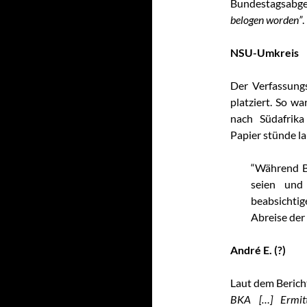
Bundestagsabg
belogen worden”
.
NSU-Umkreis
Der Verfassung
platziert. So w
nach Südafrika
Papier stünde la
“Während B
seien und 
beabsichtig
Abreise der 
André E.
(?)
Laut dem Bericht
BKA […] Ermittl