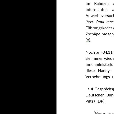
Im Rahmen ei
Informanten
Anwerbeversuch
ihrer Oma mach
Führungskader 
Zschäpe passen,
(
8
).
Noch am 04.11.1
sie immer wiede
Innenministeriu
diese Handys 
Vernehmungs- u
Laut Gesprächsp
Deutschen Bund
Piltz (FDP):
“Wenn unse