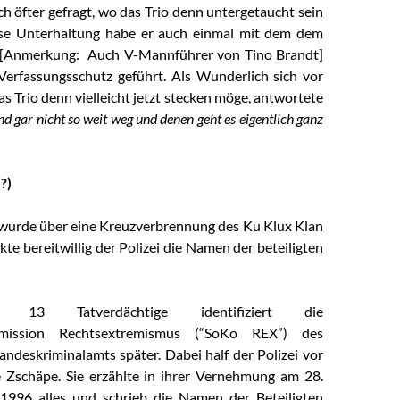
h öfter gefragt, wo das Trio denn untergetaucht sein
ese Unterhaltung habe er auch einmal mit dem dem
[Anmerkung: Auch V-Mannführer von Tino Brandt]
erfassungsschutz geführt. Als Wunderlich sich vor
as Trio denn vielleicht jetzt stecken möge, antwortete
ind gar nicht so weit weg und denen geht es eigentlich ganz
(?)
wurde über eine Kreuzverbrennung des Ku Klux Klan
kte bereitwillig der Polizei die Namen der beteiligten
mt 13 Tatverdächtige identifiziert die
mission Rechtsextremismus (“SoKo REX”) des
andeskriminalamts später. Dabei half der Polizei vor
 Zschäpe. Sie erzählte in ihrer Vernehmung am 28.
1996 alles und schrieb die Namen der Beteiligten