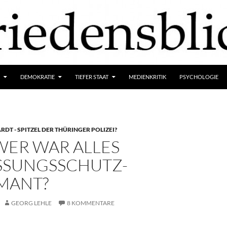
DEMOKRATIE
TIEFER STAAT
MEDIENKRITIK
PSYCHOLOGIE
DT - SPITZEL DER THÜRINGER POLIZEI?
WER WAR ALLES
SSUNGSSCHUTZ-
MANT?
GEORG LEHLE
8 KOMMENTARE