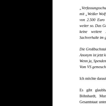
„Verfassungssc
mit „Weißer Wo
von 2.500 Euro
weiter so. Das G
keine weitere 
Sachverhalte im
Die Großbuchstab
Anonym ist jetzt 
Wenn ja, Spenden
Vom VS gemeuche
Ich möchte darauf
Es gibt glaubh
Böhnhardt, Mun
Gesamtstaat unt