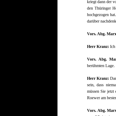
kriegt dann der v
den Thüringer H
hochgezogen hat. 
darüber nachdenk
Vors. Abg. Mar
Herr Kranz:
Ich
Vors. Abg. Ma
berühmten Lage.
Herr Kranz:
Dar
sein, dass niem
müssen Sie jetzt 
Roewer am beste
Vors. Abg. Mar