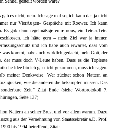
in Senkel gesteilt worden wäre?
 gab es nicht, nein. Ich sage mal so, ich kann das ja nicht
mmer nur VierAugen- Gespräche mit Roewer. Ich kann
n. Es gab dann regelmäßige entre nous, ein Tete-a-Tete.
eschlossen. ich hätte gern – mein Ziel war ja immer,
rfassungsschutz und ich habe auch erwartet, dass vom
z was kommt, habe auch wirklich gedacht, mein Gott, der
e, der muss doch V-Leute haben. Dass es die Topleute
diotische Idee bin ich gar nicht gekommen, muss ich sagen.
lb meiner Denkweise. Wer züchtet schon Nattern an
 zuzugucken, wie die anderen die bekämpfen müssen. Das
sonderbare Zeit.” Zitat Ende (siehe Wortprotokoll 7.
hüringen, Seite 137)
schon Nattern an seiner Brust und vor allem warum. Dazu
Auszug aus der Vernehmung von Staatssekretär a.D. Prof.
 1990 bis 1994 betreffend, Zitat: