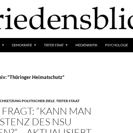
DEMOKRATIE
TIEFER STAAT
MEDIENKRITIK
PSYCHOLOGIE
iv: “Thüringer Heimatschutz”
HSETZUNG POLITISCHER ZIELE
,
TIEFER STAAT
 FRAGT: “KANN MAN
ISTENZ DES NSU
N?” – AKTUALISIERT