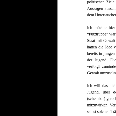
politischen Ziele
Aussagen ausschl
dem Untertauche
Ich möchte hier
“Putztruppe” war 
Staat mit Gewalt
hatten die Idee
bereits in junge
der Jugend. Die
verfolgt zumind
Gewalt umzustür
Ich will das nich
Jugend, über d
(scheinbar) gerec
mitzuwirken. Ver
selbst solchen Tr