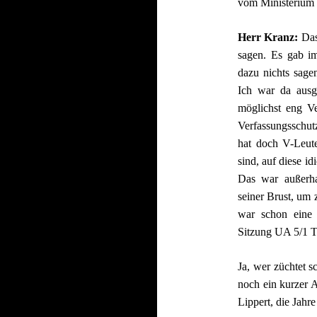
vom Ministerium 
Herr Kranz:
Das
sagen. Es gab i
dazu nichts sage
Ich war da ausg
möglichst eng Ve
Verfassungsschut
hat doch V-Leut
sind, auf diese i
Das war außerha
seiner Brust, um
war schon eine 
Sitzung UA 5/1 T
Ja, wer züchtet 
noch ein kurzer 
Lippert, die Jahre