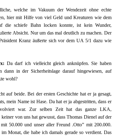
liche, welche im Vakuum der Wendezeit ohne echte
en, hier mit Hilfe von viel Geld und Kreaturen wie dem
 die schiefe Bahn locken konnte, ist kein Wunder,
ulierte Absicht. Nur um das mal deutlich zu machen. Der
räsident Kranz äußerte sich vor dem UA 5/1 dazu wie
rx:
Da darf ich vielleicht gleich anknüpfen. Sie haben
n dann in der Sicherheitslage darauf hingewiesen, auf
kte wohl?
ht auf beide. Bei der ersten Geschichte hat er ja gesagt,
ts, mein Name ist Hase. Da hat er ja abgestritten, dass er
nvolviert war. Zur selben Zeit hat das ganze LKA,
h, keiner von uns hat gewusst, dass Thomas Dienel auf der
t mit 50.000 und unser aller Freund .Otto” mit 200.000.
 im Monat, die habe ich damals gerade so verdient. Das