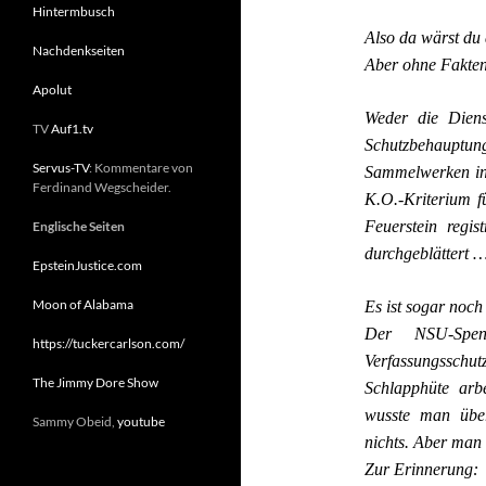
Hintermbusch
Also da wärst du 
Nachdenkseiten
Aber ohne Fakten
Apolut
Weder die Dien
TV
Auf1.tv
Schutzbehauptung 
Servus-TV
: Kommentare von
Sammelwerken in d
Ferdinand Wegscheider.
K.O.-Kriterium f
Feuerstein regis
Englische Seiten
durchgeblättert 
EpsteinJustice.com
Moon of Alabama
Es ist sogar noch
Der NSU-Spen
https://tuckercarlson.com/
Verfassungsschu
The Jimmy Dore Show
Schlapphüte ar
wusste man über
Sammy Obeid,
youtube
nichts. Aber man 
Zur Erinnerung: