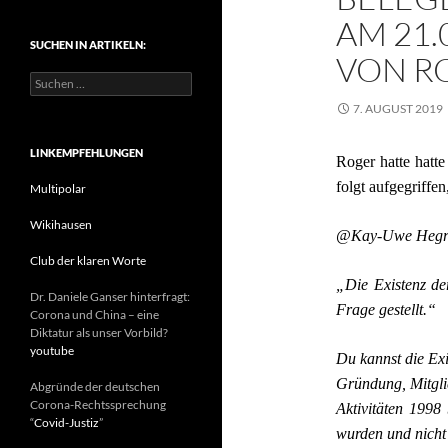
t
AM 21.
e
SUCHEN IN ARTIKELN:
g
VON R
o
S
r
u
i
7. AUGUST 2019
c
e
h
n
e
LINKEMPFEHLUNGEN
Roger hatte hatt
n
folgt aufgegriffen,
n
Multipolar
a
c
Wikihausen
@Kay-Uwe Heg
h
:
Club der klaren Worte
„Die Existenz de
Dr. Daniele Ganser hinterfragt:
Frage gestellt.“
Corona und China – eine
Diktatur als unser Vorbild?
youtube
Du kannst die Ex
Gründung, Mitglie
Abgründe der deutschen
Corona-Rechtssprechung
Aktivitäten 1998
“
Covid-Justiz
”
wurden und nicht