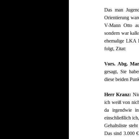
Das man Jugend
Orientierung war
V-Mann Otto auf
sondern war kalk
ehemalige LKA P
folgt, Zitat:
Vors. Abg. Ma
gesagt, Sie habe
diese beiden Pun
Herr Kranz:
Nic
ich weiß von nich
da irgendwie i
einschließlich ic
Gehaltsliste steh
Das sind 3.000 €