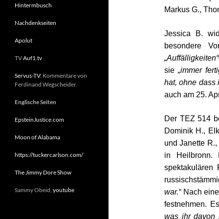
Hintermbusch
Markus G., Tho
Nachdenkseiten
Jessica B. wi
Apolut
besondere Vo
„Auffälligkeiten“
TV
Auf1.tv
sie
„immer fer
Servus-TV
: Kommentare von
hat, ohne dass
Ferdinand Wegscheider.
auch am 25. Apr
Englische Seiten
Der TEZ
514 b
EpsteinJustice.com
Dominik H., Elk
Moon of Alabama
und Janette R.,
https://tuckercarlson.com/
in Heilbronn.
spektakulären 
The Jimmy Dore Show
russischstämm
Sammy Obeid,
youtube
war.“
Nach einem
festnehmen. E
was ihr davon 