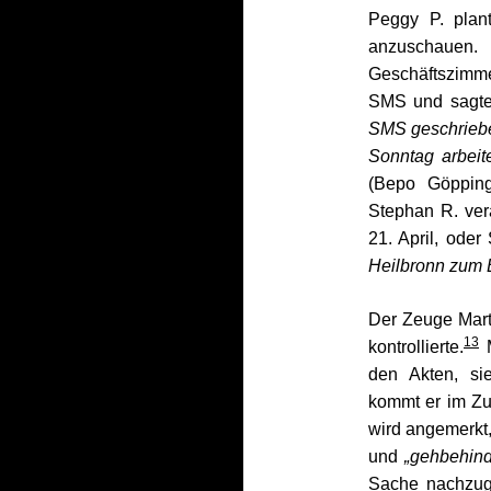
Peggy P. plan
anzuschaue
Geschäftszimme
SMS und sagte 
SMS geschriebe
Sonntag arbeit
(Bepo Göppinge
Stephan R. ve
21. April, oder
Heilbronn zum 
Der Zeuge Marti
13
kontrollierte.
M
den Akten, si
kommt er im Zu
wird angemerkt,
und
„gehbehind
Sache nachzug