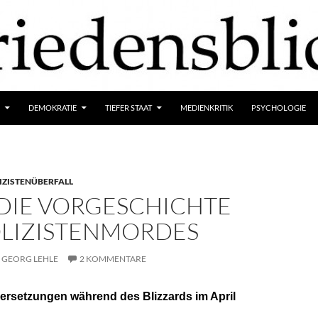
DEMOKRATIE
TIEFER STAAT
MEDIENKRITIK
PSYCHOLOGIE
IZISTENÜBERFALL
. DIE VORGESCHICHTE
OLIZISTENMORDES
GEORG LEHLE
2 KOMMENTARE
ersetzungen während des Blizzards im April