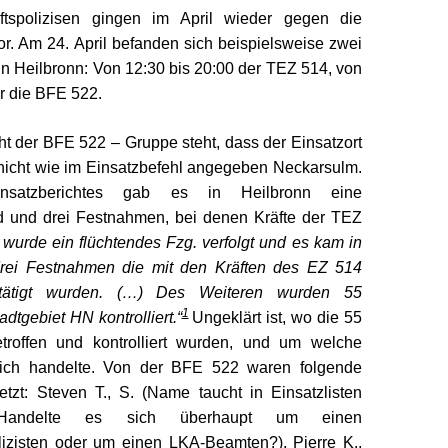
aftspolizisen gingen im April wieder gegen die
r. Am 24. April befanden sich beispielsweise zwei
n Heilbronn: Von 12:30 bis 20:00 der TEZ 514, von
r die BFE 522.
ht der BFE 522 – Gruppe steht, dass der Einsatzort
 nicht wie im Einsatzbefehl angegeben Neckarsulm.
nsatzberichtes gab es in Heilbronn eine
d und drei Festnahmen, bei denen Kräfte der TEZ
 wurde ein flüchtendes Fzg. verfolgt und es kam in
drei Festnahmen die mit den Kräften des EZ 514
ätigt wurden. (…) Des Weiteren wurden 55
1
dtgebiet HN kontrolliert.“
Ungeklärt ist, wo die 55
troffen und kontrolliert wurden, und um welche
ich handelte. Von der BFE 522 waren folgende
tzt: Steven T., S. (Name taucht in Einsatzlisten
 Handelte es sich überhaupt um einen
olizisten oder um einen LKA-Beamten?), Pierre K.,