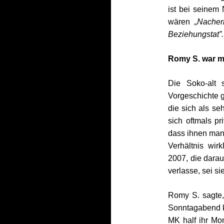
ist bei seine
wären
„Nacher
Beziehungstat”.
Romy S. war m
Die Soko-alt 
Vorgeschichte 
die sich als se
sich oftmals p
dass ihnen man
Verhältnis wir
2007, die dara
verlasse, sei si
Romy S. sagte, 
Sonntagabend k
MK half ihr Mo