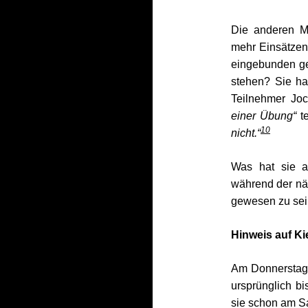
Die anderen Mi
mehr Einsätzen
eingebunden ge
stehen? Sie hal
Teilnehmer Jo
einer Übung“
t
10
nicht.“
Was hat sie a
während der nä
gewesen zu sei
Hinweis auf Ki
Am Donnerstag, 
ursprünglich bi
sie schon am S