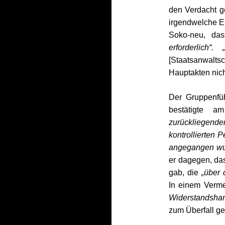
den Verdacht 
irgendwelche Er
Soko-neu, das
erforderlich“
[Staatsanwaltsc
Hauptakten nich
Der Gruppenfü
bestätigte 
zurückliegen
kontrollierten 
angegangen wu
er dagegen
, da
gab, die
„über 
I
n einem Verme
Widerstandsha
zum Überfall g