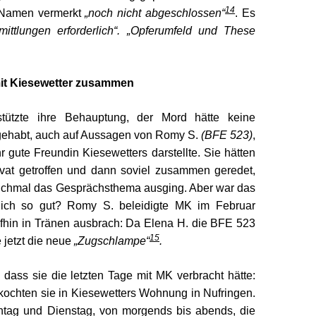
14
m Namen vermerkt
„noch nicht abgeschlossen“
. Es
mittlungen erforderlich“. „Opferumfeld und These
it Kiesewetter zusammen
stützte ihre Behauptung, der Mord hätte keine
gehabt, auch auf Aussagen von Romy S.
(BFE 523)
,
hr gute Freundin Kiesewetters darstellte. Sie hätten
rivat getroffen und dann soviel zusammen geredet,
chmal das Gesprächsthema ausging. Aber war das
klich so gut? Romy S. beleidigte MK im Februar
ufhin in Tränen ausbrach: Da Elena H. die BFE 523
15
e jetzt die neue
„Zugschlampe“
.
dass sie die letzten Tage mit MK verbracht hätte:
ochten sie in Kiesewetters Wohnung in Nufringen.
ntag und Dienstag, von morgends bis abends, die