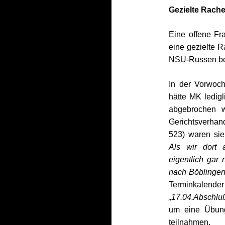
Gezielte Rach
Eine offene Fra
eine gezielte 
NSU-Russen bet
In der Vorwoch
hätte MK ledig
abgebrochen w
Gerichtsverh
523) waren si
Als wir dort
eigentlich gar 
nach Böblingen
Terminkalende
„17.04.Abschlu
um eine Übung
teilnahmen.