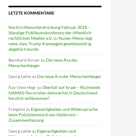
LETZTE KOMMENTARE
Nachrichtenunterdrückung Februar 2018 –
Ständige Publikumskonferenz der öffentlich-
rechtlichen Medien e.V.
zu
Nunes-Memo legt
nahe, dass Trump-Kampagne gesetzeswidrig
abgehört wurde
Bernhard Kirner
zu
Die neue Ära der
Menschenfänger
Georg Lehle
zu
Die neue Ära der Menschenfänger
Kay-Uwe Hegr
zu
Überfall auf Israel – flüchtende
HAMAS-Terroristen demnächst in Deutschland
herzlich willkommen?
Freigeist
zu
Eigenartigkeiten und Widersprüche
beim Polizistenmord von Heilbronn –
Zusammenfassung
Georg Lehle
zu
Eigenartigkeiten und