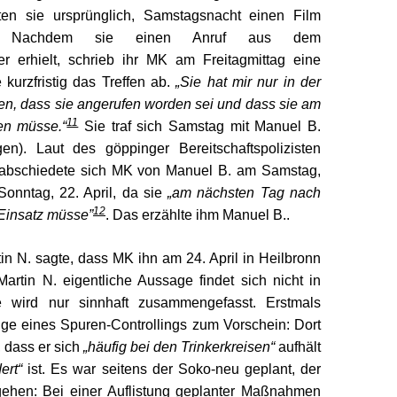
ten sie ursprünglich, Samstagsnacht einen Film
n. Nachdem sie einen Anruf aus dem
r erhielt, schrieb ihr MK am Freitagmittag eine
kurzfristig das Treffen ab.
„Sie hat mir nur in der
n, dass sie angerufen worden sei und dass sie am
11
en müsse.“
Sie traf sich Samstag mit Manuel B.
n). Laut des göppinger Bereitschaftspolizisten
rabschiedete sich MK von Manuel B. am Samstag,
 Sonntag, 22. April, da sie
„am nächsten Tag nach
12
Einsatz müsse”
. Das erzählte ihm Manuel B..
n N. sagte, dass MK ihn am 24. April in Heilbronn
artin N. eigentliche Aussage findet sich nicht in
e wird nur sinnhaft zusammengefasst. Erstmals
ge eines Spuren-Controllings zum Vorschein: Dort
 dass er sich
„häufig bei den Trinkerkreisen“
aufhält
ert“
ist. Es war seitens der Soko-neu geplant, der
ehen: Bei einer Auflistung geplanter Maßnahmen