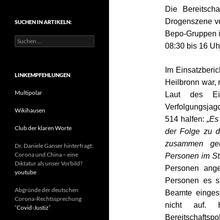
t
Die Bereitsch
e
Drogenszene vo
SUCHEN IN ARTIKELN:
g
o
Bepo-Gruppen i
S
r
08:30 bis 16 Uh
u
i
c
e
h
n
Im Einsatzberic
e
LINKEMPFEHLUNGEN
Heilbronn war,
n
n
Multipolar
Laut des Ei
a
Verfolgungsjag
c
Wikihausen
514 halfen:
„Es
h
:
Club der klaren Worte
der Folge zu 
zusammen get
Dr. Daniele Ganser hinterfragt:
Corona und China – eine
Personen im Sta
Diktatur als unser Vorbild?
Personen ange
youtube
Personen es s
Abgründe der deutschen
Beamte eingese
Corona-Rechtssprechung
nicht auf.
“
Covid-Justiz
”
Bereitschaftsp