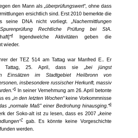
gegen den Mann als
„überprüfungswert“
, ohne dass
mittlungen ersichtlich sind. Erst 2010 bemerkte die
s seine DNA nicht vorliegt.
„Nachermittlungen
. „Spurenprüfung Rechtliche Prüfung bei StA.
4
haft]
“
Irgendwelche Aktivitäten geben die
t wieder.
hrer der
TEZ
514 am Tattag war Manfred
E.. Er
am Tattag, 25. April, dass sie
„bei jüngst
den Einsätzen im Stadtgebiet Heilbronn von
Personen, insbesondere russischer Herkunft, massiv
5
rden.“
In seiner
Vernehmung am 26. April betonte
ss es
„in den letzten Wochen“
keine Vorkommnisse
6
das „normale Maß” einer Bedrohung hinausging.“
rk der Soko-alt ist zu lesen, dass es 2007
„keine
7
ndlungen“
gab. Es könnte keine Vorgeschichte
efunden werden.