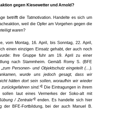
eaktion gegen Kiesewetter und Arnold?
ge betrifft die Tatmotivation. Handelte es sich um
Racheaktion, weil die Opfer am Vorgehen gegen die
eiligt waren?
e, vom Montag, 16. April, bis Sonntag, 22. April,
lich einen einzigen Einsatz gehabt, der auch noch
urde: Ihre Gruppe fuhr am 19. April zu einer
andlung nach Stammheim. Gemäß Romy S. (BFE
e
„zum Personen- und Objektschutz eingeteilt (…).
 ankamen, wurde uns jedoch gesagt, dass wir
nicht hätten dort sein sollen, woraufhin wir wieder
8
 zurückgefahren sind.“
Die Eintragungen in ihrem
r sollen laut eines Vermerkes der Soko-alt mit
9
ßübung / Zentrale“
enden.
Es handelte sich hier
 der BFE-Fortbildung, bei der auch Manuel B.