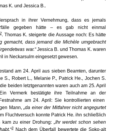
mas K. und Jessica B..
dersprach in ihrer Vernehmung, dass es jemals
rfälle gegeben hätte – es gab nicht einmal
2
. Thomas K. steigerte die Aussage noch: Es hätte
tig gemacht, dass jemand die Michèle umgebracht
 irgendetwas war.“
Jessica B.
und Thomas K. waren
il in Neckarsulm eingesetzt gewesen.
estand
am 24. April aus sieben Beamten, darunter
e S., Robert L., Melanie P., Patrick He., Jochen S.
 die beiden letztgenannten waren auch am 25. April
 Ein Vermerk bestätigte ihre Teilnahme an der
Festnahme am 24. April: Sie kontrollierten einen
igen Mann,
„da einer der Mitfahrer nicht angegurtet
 Fluchtversuch konnte Patrick He. ihn schließlich
s kam zu einer Drohung:
„Ihr werdet schon sehen
3
habt.“
Nach dem Überfall bewertete die Soko-alt