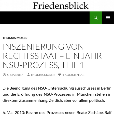
Zum
Inhalt
Suchen
springen
PRIMÄR
MENÜ
THOMAS MOSER
INSZENIERUNG VON
RECHTSSTAAT – EIN JAHR
NSU-PROZESS, TEIL 1
6. MAI 2014
THOMAS MOSER
1 KOMMENTAR
Die Beendigung des NSU-Untersuchungsausschusses in Berlin
und die Eröffnung des NSU-Prozesses in München stehen in
direktem Zusammenhang. Zeitlich, aber vor allem politisch.
6. Mai 2013: Beginn des Prozesses gegen Beate Zschäpe, Ralf