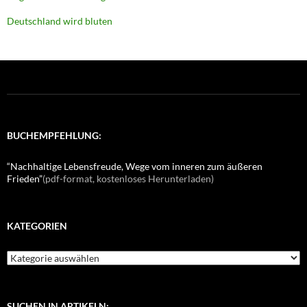
Deutschland wird bluten
BUCHEMPFEHLUNG:
“Nachhaltige Lebensfreude, Wege vom inneren zum äußeren
Frieden”
(pdf-format, kostenloses Herunterladen)
KATEGORIEN
K
a
t
e
g
SUCHEN IN ARTIKELN: