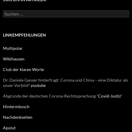
o
r
S
i
u
e
c
n
h
e
LINKEMPFEHLUNGEN
n
n
Multipolar
a
c
Wikihausen
h
:
Club der klaren Worte
Dr. Daniele Ganser hinterfragt: Corona und China – eine Diktatur als
unser Vorbild?
youtube
Abgründe der deutschen Corona-Rechtssprechung “
Covid-Justiz
”
Hintermbusch
Nachdenkseiten
Apolut