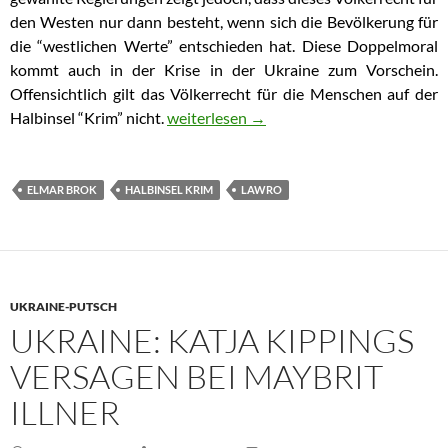
den Westen nur dann besteht, wenn sich die Bevölkerung für
die “westlichen Werte” entschieden hat. Diese Doppelmoral
kommt auch in der Krise in der Ukraine zum Vorschein.
Offensichtlich gilt das Völkerrecht für die Menschen auf der
Halbinsel “Krim” nicht.
GfK-Umfrage: 93% der Krim-Bewohner w
weiterlesen
→
ELMAR BROK
HALBINSEL KRIM
LAWRO
UKRAINE-PUTSCH
UKRAINE: KATJA KIPPINGS
VERSAGEN BEI MAYBRIT
ILLNER