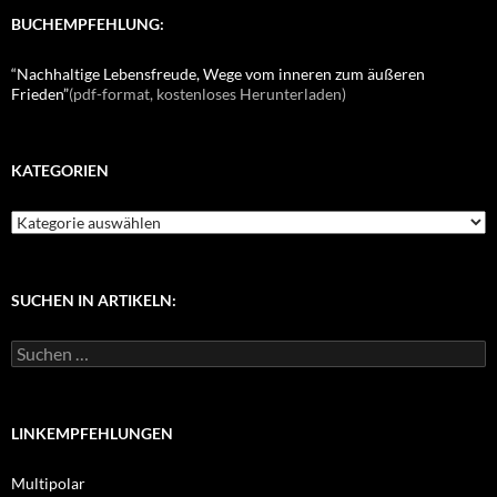
BUCHEMPFEHLUNG:
“Nachhaltige Lebensfreude, Wege vom inneren zum äußeren
Frieden”
(pdf-format, kostenloses Herunterladen)
KATEGORIEN
K
a
t
e
g
SUCHEN IN ARTIKELN:
o
r
S
i
u
e
c
n
h
e
LINKEMPFEHLUNGEN
n
n
Multipolar
a