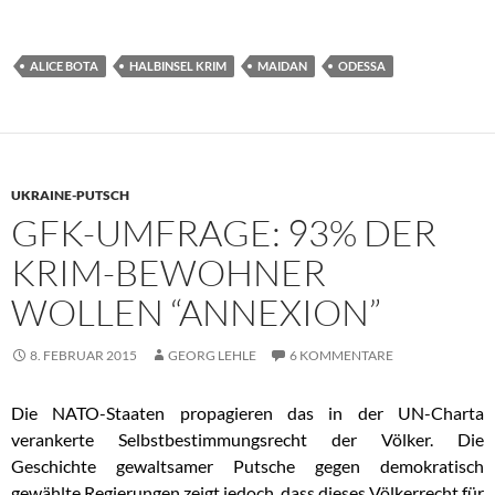
ALICE BOTA
HALBINSEL KRIM
MAIDAN
ODESSA
UKRAINE-PUTSCH
GFK-UMFRAGE: 93% DER
KRIM-BEWOHNER
WOLLEN “ANNEXION”
8. FEBRUAR 2015
GEORG LEHLE
6 KOMMENTARE
Die NATO-Staaten propagieren das in der UN-Charta
verankerte Selbstbestimmungsrecht der Völker. Die
Geschichte gewaltsamer Putsche gegen demokratisch
gewählte Regierungen zeigt jedoch, dass dieses Völkerrecht für