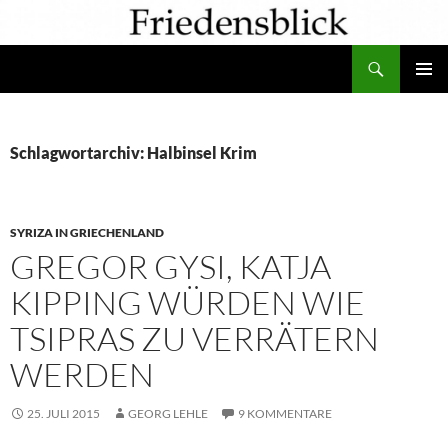
Zum
Inhalt
Suchen
springen
PRIMÄR
MENÜ
Schlagwortarchiv: Halbinsel Krim
SYRIZA IN GRIECHENLAND
GREGOR GYSI, KATJA
KIPPING WÜRDEN WIE
TSIPRAS ZU VERRÄTERN
WERDEN
25. JULI 2015
GEORG LEHLE
9 KOMMENTARE