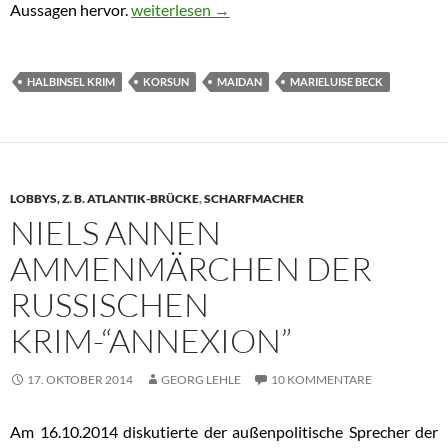
Aussagen hervor.
Marieluise Beck verteidigte Völkerrechts-Bru
weiterlesen
→
HALBINSEL KRIM
KORSUN
MAIDAN
MARIELUISE BECK
LOBBYS, Z. B. ATLANTIK-BRÜCKE
,
SCHARFMACHER
NIELS ANNEN
AMMENMÄRCHEN DER
RUSSISCHEN
KRIM-“ANNEXION”
17. OKTOBER 2014
GEORG LEHLE
10 KOMMENTARE
Am 16.10.2014 diskutierte der außenpolitische Sprecher der