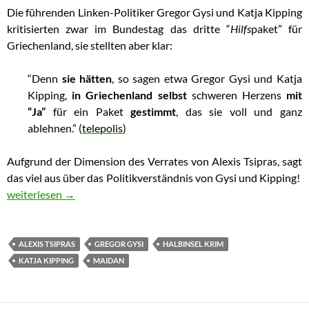
Die führenden Linken-Politiker Gregor Gysi und Katja Kipping
kritisierten zwar im Bundestag das dritte “
Hilfs
paket” für
Griechenland, sie stellten aber klar:
“Denn
sie hätten
, so sagen etwa Gregor Gysi und Katja
Kipping,
in Griechenland selbst
schweren Herzens
mit
“Ja”
für ein Paket
gestimmt
, das sie voll und ganz
ablehnen.” (
telepolis
)
Aufgrund der Dimension des Verrates von Alexis Tsipras, sagt
das
viel aus über das Politikverständnis von Gysi und Kipping!
Gregor Gysi, Katja Kipping würden wie Tsipras zu Verrätern we
weiterlesen
→
ALEXIS TSIPRAS
GREGOR GYSI
HALBINSEL KRIM
KATJA KIPPING
MAIDAN