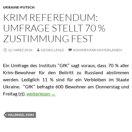
UKRAINE-PUTSCH
KRIM REFERENDUM:
UMFRAGE STELLT 70 %
ZUSTIMMUNG FEST
16. MÄRZ 2014
GEORG LEHLE
KOMMENTAR HINTERLASSEN
Ein Umfrage des Instituts “GfK” sagt voraus, dass 70 % aller
Krim-Bewohner für den Beitritt zu Russland abstimmen
werden. Lediglich 11 % sind für ein Verbleiben im Staate
Ukraine. “GfK” befragte 600 Bewohner am Donnerstag und
Freitag (
rt
).
Krim Referendum: Umfrage stellt 70 % Zustimmung 
weiterlesen
→
HALBINSEL KRIM