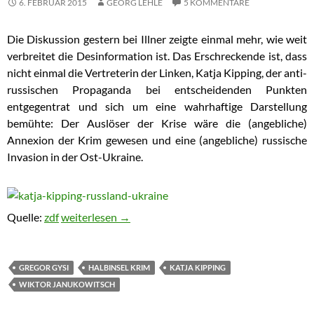
6. FEBRUAR 2015
GEORG LEHLE
5 KOMMENTARE
Die Diskussion gestern bei
Illner
zeigte einmal mehr, wie weit
verbreitet die Desinformation ist. Das Erschreckende ist, dass
nicht einmal die Vertreterin der Linken, Katja Kipping, der anti-
russischen Propaganda bei entscheidenden Punkten
entgegentrat und sich um eine wahrhaftige Darstellung
bemühte: Der Auslöser der Krise wäre die (angebliche)
Annexion der Krim gewesen und eine (angebliche) russische
Invasion in der Ost-Ukraine.
Quelle:
zdf
Ukraine: Katja Kippings Versagen bei Maybrit Illner
weiterlesen
→
GREGOR GYSI
HALBINSEL KRIM
KATJA KIPPING
WIKTOR JANUKOWITSCH