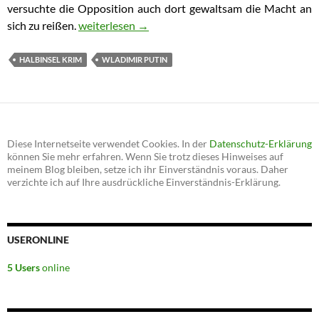
versuchte die Opposition auch dort gewaltsam die Macht an
sich zu reißen.
Angebliche Krim-Invasion: Widerlegung falscher
weiterlesen
→
HALBINSEL KRIM
WLADIMIR PUTIN
Diese Internetseite verwendet Cookies. In der
Datenschutz-Erklärung
können Sie mehr erfahren. Wenn Sie trotz dieses Hinweises auf
meinem Blog bleiben, setze ich ihr Einverständnis voraus. Daher
verzichte ich auf Ihre ausdrückliche Einverständnis-Erklärung.
USERONLINE
5 Users
online