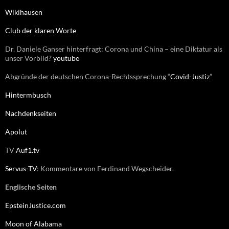
c
Wikihausen
h
:
Club der klaren Worte
Dr. Daniele Ganser hinterfragt: Corona und China – eine Diktatur als
unser Vorbild?
youtube
Abgründe der deutschen Corona-Rechtssprechung “
Covid-Justiz
”
Hintermbusch
Nachdenkseiten
Apolut
TV
Auf1.tv
Servus-TV
: Kommentare von Ferdinand Wegscheider.
Englische Seiten
EpsteinJustice.com
Moon of Alabama