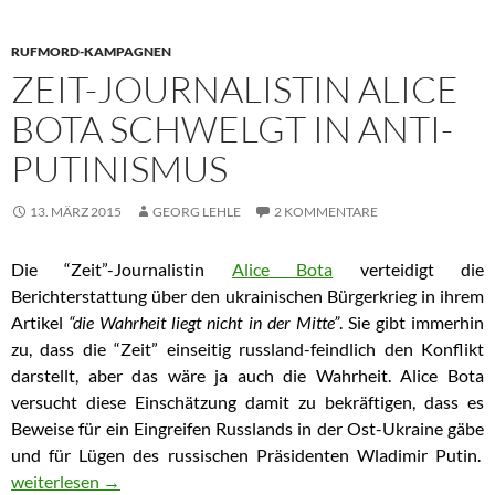
RUFMORD-KAMPAGNEN
ZEIT-JOURNALISTIN ALICE
BOTA SCHWELGT IN ANTI-
PUTINISMUS
13. MÄRZ 2015
GEORG LEHLE
2 KOMMENTARE
Die “Zeit”-Journalistin
Alice Bota
verteidigt die
Berichterstattung über den ukrainischen Bürgerkrieg in ihrem
Artikel
“die Wahrheit liegt nicht in der Mitte”
. Sie gibt immerhin
zu, dass die “Zeit” einseitig russland-feindlich den Konflikt
darstellt, aber das wäre ja auch die Wahrheit. Alice Bota
versucht diese Einschätzung damit zu bekräftigen, dass es
Beweise für ein Eingreifen Russlands in der Ost-Ukraine gäbe
und für Lügen des russischen Präsidenten Wladimir Putin.
Zeit-Journalistin Alice Bota schwelgt in Anti-Putinismus
weiterlesen
→