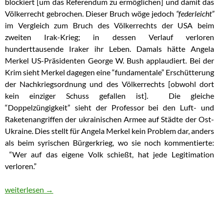
blockiert [um das Referendum zu ermöglichen] und damit das
Völkerrecht gebrochen. Dieser Bruch wöge jedoch
“federleicht”
im Vergleich zum Bruch des Völkerrechts der USA beim
zweiten Irak-Krieg;
in dessen Verlauf verloren
hunderttausende Iraker ihr Leben
. Damals hätte Angela
Merkel US-Präsidenten George W. Bush applaudiert. Bei der
Krim sieht Merkel dagegen eine “fundamentale” Erschütterung
der Nachkriegsordnung und des Völkerrechts [obwohl dort
kein einziger Schuss gefallen ist]. Die gleiche
“Doppelzüngigkeit” sieht der Professor bei den Luft- und
Raketenangriffen der ukrainischen Armee auf Städte der Ost-
Ukraine. Dies stellt für Angela Merkel kein Problem dar, anders
als beim syrischen Bürgerkrieg, wo sie noch kommentierte:
“Wer auf das eigene Volk schießt, hat jede Legitimation
verloren.”
Krim-“Annexion”: Völkerrechtler wirft Angela Merkel Doppelzün
weiterlesen
→