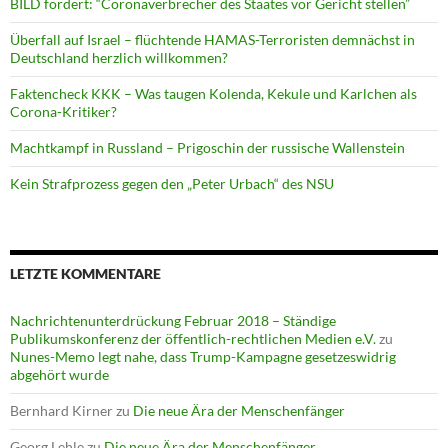
BILD fordert: “Coronaverbrecher des Staates vor Gericht stellen”
Überfall auf Israel – flüchtende HAMAS-Terroristen demnächst in
Deutschland herzlich willkommen?
Faktencheck KKK – Was taugen Kolenda, Kekule und Karlchen als
Corona-Kritiker?
Machtkampf in Russland – Prigoschin der russische Wallenstein
Kein Strafprozess gegen den „Peter Urbach“ des NSU
LETZTE KOMMENTARE
Nachrichtenunterdrückung Februar 2018 – Ständige
Publikumskonferenz der öffentlich-rechtlichen Medien e.V.
zu
Nunes-Memo legt nahe, dass Trump-Kampagne gesetzeswidrig
abgehört wurde
Bernhard Kirner
zu
Die neue Ära der Menschenfänger
Georg Lehle
zu
Die neue Ära der Menschenfänger