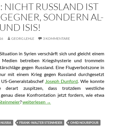
: NICHT RUSSLAND IST
 GEGNER, SONDERN AL-
UND ISIS!
16
GEORG LEHLE
3 KOMMENTARE
Situation in Syrien verschärft sich und gleicht einem
e Medien betreiben Kriegshysterie und trommeln
litärschläge gegen Russland. Eine Flugverbotszone in
nur mit einem Krieg gegen Russland durchgesetzt
 US-Generalstabschef
Joseph Dunford
. Wie konnte
e derart zuspitzen, dass trotzdem westliche
r genau diese Konfrontation jetzt fordern, wie etwa
Steinmeier
?
Syrien: Nicht Russland ist unser Gegner, sondern Al-Q
weiterlesen
→
-NUSRA
FRANK-WALTER STEINMEIER
OMID NOURIPOUR