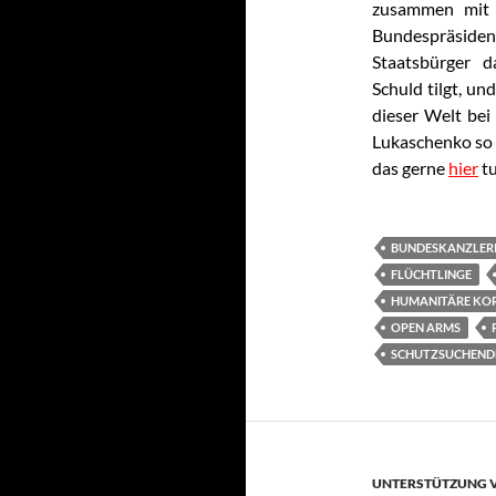
zusammen mit 
Bundespräsid
Staatsbürger d
Schuld tilgt, un
dieser Welt bei
Lukaschenko so 
das gerne
hier
tu
BUNDESKANZLERI
FLÜCHTLINGE
HUMANITÄRE KO
OPEN ARMS
SCHUTZSUCHEND
UNTERSTÜTZUNG V