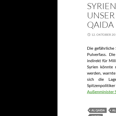
SYRIEN
UNSER
QAIDA 
12. OKTOBER 20
Die gefährliche 
Pulverfass. Di
indirekt für Mi
Syrien könnte 
werden, warnte
sich die Lag
Spitzenpolitike
Außenminister 
AL QAIDA
AL