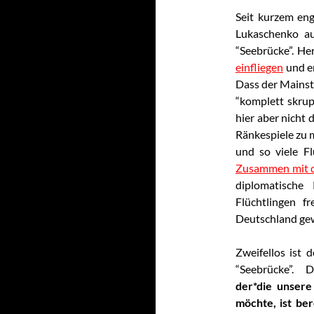
Seit kurzem eng
Lukaschenko au
“Seebrücke”. He
einfliegen
und er
Dass der Mainst
“komplett skrupe
hier aber nicht 
Ränkespiele zu 
und so viele Fl
Zusammen mit d
diplomatische
Flüchtlingen f
Deutschland ge
Zweifellos ist 
“Seebrücke”. D
der*die unsere 
möchte, ist ber