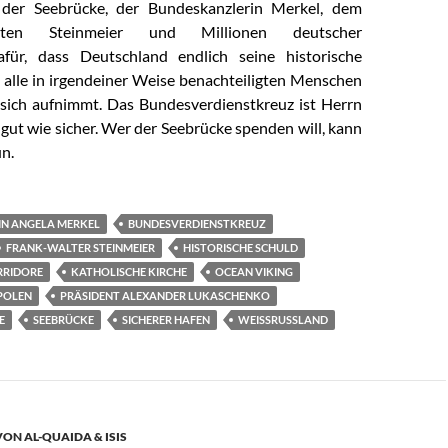
der Seebrücke, der Bundeskanzlerin Merkel, dem
enten Steinmeier und Millionen deutscher
afür, dass Deutschland endlich seine historische
d alle in irgendeiner Weise benachteiligten Menschen
 sich aufnimmt. Das Bundesverdienstkreuz ist Herrn
gut wie sicher. Wer der Seebrücke spenden will, kann
n.
N ANGELA MERKEL
BUNDESVERDIENSTKREUZ
FRANK-WALTER STEINMEIER
HISTORISCHE SCHULD
RRIDORE
KATHOLISCHE KIRCHE
OCEAN VIKING
POLEN
PRÄSIDENT ALEXANDER LUKASCHENKO
E
SEEBRÜCKE
SICHERER HAFEN
WEISSRUSSLAND
ON AL-QUAIDA & ISIS