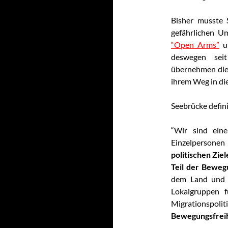
Bisher musste 
gefährlichen U
“Open Arms”
u
deswegen sei
übernehmen die
ihrem Weg in di
Seebrücke defini
“Wir sind ein
Einzelpersonen 
politischen Ziel
Teil der Beweg
dem Land und i
Lokalgruppen f
Migrationspolit
Bewegungsfreih