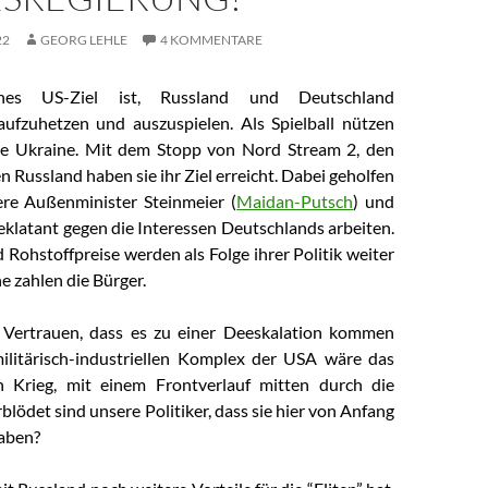
22
GEORG LEHLE
4 KOMMENTARE
sches US-Ziel ist, Russland und Deutschland
ufzuhetzen und auszuspielen. Als Spielball nützen
die Ukraine. Mit dem Stopp von Nord Stream 2, den
 Russland haben sie ihr Ziel erreicht. Dabei geholfen
ere Außenminister Steinmeier (
Maidan-Putsch
) und
e eklatant gegen die Interessen Deutschlands arbeiten.
 Rohstoffpreise werden als Folge ihrer Politik weiter
he zahlen die Bürger.
 Vertrauen, dass es zu einer Deeskalation kommen
ilitärisch-industriellen Komplex der USA wäre das
in Krieg, mit einem Frontverlauf mitten durch die
blödet sind unsere Politiker, dass sie hier von Anfang
haben?