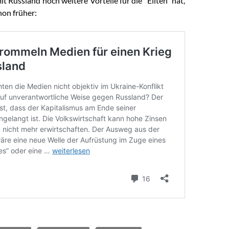
it Russland noch weitere Vorteile für die “Eliten” hat,
hon früher: