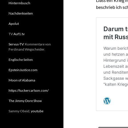
Dass ein Krieg m
Hintermbusch
beschrieb ich sc
Nachdenkseiten
Apolut
TV
Auf1.tv
Servus-TV
: Kommentare von
Ferdinand Wegscheider.
Englische Seiten
EpsteinJustice.com
Moon of Alabama
https://tuckercarlson.com/
The Jimmy Dore Show
Sammy Obeid,
youtube