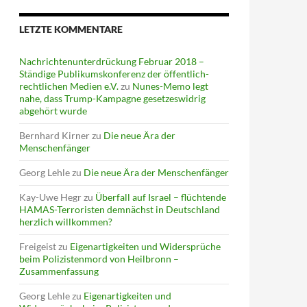
LETZTE KOMMENTARE
Nachrichtenunterdrückung Februar 2018 –
Ständige Publikumskonferenz der öffentlich-
rechtlichen Medien e.V.
zu
Nunes-Memo legt
nahe, dass Trump-Kampagne gesetzeswidrig
abgehört wurde
Bernhard Kirner
zu
Die neue Ära der
Menschenfänger
Georg Lehle
zu
Die neue Ära der Menschenfänger
Kay-Uwe Hegr
zu
Überfall auf Israel – flüchtende
HAMAS-Terroristen demnächst in Deutschland
herzlich willkommen?
Freigeist
zu
Eigenartigkeiten und Widersprüche
beim Polizistenmord von Heilbronn –
Zusammenfassung
Georg Lehle
zu
Eigenartigkeiten und