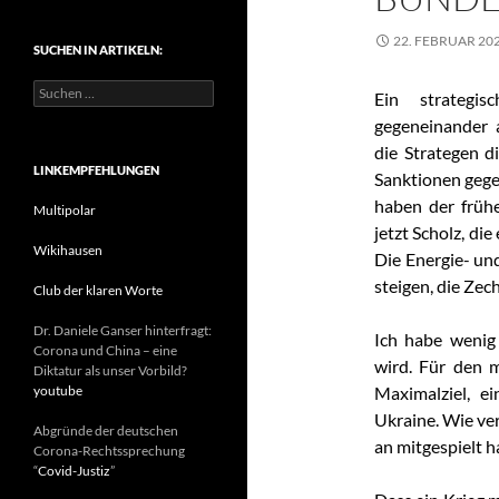
t
e
22. FEBRUAR 20
SUCHEN IN ARTIKELN:
g
o
S
r
Ein strategi
u
i
gegeneinander a
c
e
h
die Strategen 
n
e
LINKEMPFEHLUNGEN
Sanktionen gegen
n
haben der früh
n
Multipolar
a
jetzt Scholz, di
c
Wikihausen
Die Energie- und
h
steigen, die Zec
:
Club der klaren Worte
Dr. Daniele Ganser hinterfragt:
Ich habe wenig
Corona und China – eine
wird. Für den m
Diktatur als unser Vorbild?
youtube
Maximalziel, e
Ukraine. Wie ver
Abgründe der deutschen
an mitgespielt 
Corona-Rechtssprechung
“
Covid-Justiz
”