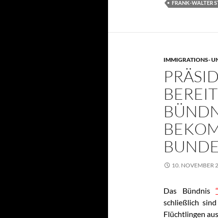
FRANK-WALTER S
IMMIGRATIONS- U
PRÄSID
EREITS
ÜNDNIS
EKOMM
UNDES
10. NOVEMBER 
Das Bündnis
schließlich si
Flüchtlingen aus