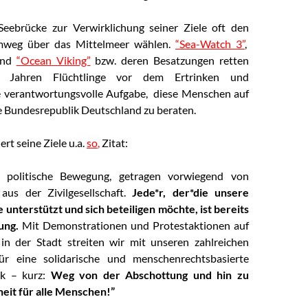
Seebrücke zur Verwirklichung seiner Ziele oft den
mweg über das Mittelmeer wählen.
“Sea-Watch 3”
,
nd
“Ocean Viking”
bzw. deren Besatzungen retten
t Jahren Flüchtlinge vor dem Ertrinken und
 verantwortungsvolle Aufgabe, diese Menschen auf
e Bundesrepublik Deutschland zu beraten.
ert seine Ziele u.a.
so
,
Zitat:
e politische Bewegung, getragen vorwiegend von
aus der Zivilgesellschaft.
Jede*r, der*die unsere
e unterstützt und sich beteiligen möchte, ist bereits
ung.
Mit Demonstrationen und Protestaktionen auf
n der Stadt streiten wir mit unseren zahlreichen
ür eine solidarische und menschenrechtsbasierte
ik – kurz:
Weg von der Abschottung und hin zu
eit für alle Menschen!”