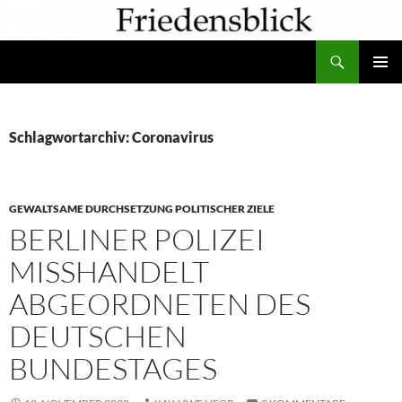
Zum
Inhalt
Suchen
springen
PRIMÄR
MENÜ
Schlagwortarchiv: Coronavirus
GEWALTSAME DURCHSETZUNG POLITISCHER ZIELE
BERLINER POLIZEI
MISSHANDELT
ABGEORDNETEN DES
DEUTSCHEN
BUNDESTAGES