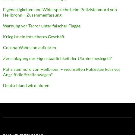
Eigenartigkeiten und Widersprüche beim Polizistenmord von
Heilbronn – Zusammenfassung
Warnung vor Terror unter falscher Flagge
Krieg ist ein totsicheres Geschäft
Corona-Wahnsinn aufklären
Zerschlagung der Eigenstaatlichkeit der Ukraine besiegelt?
Polizistenmord von Heilbronn – wechselten Polizisten kurz vor
Angriff die Streifenwagen?
Deutschland wird bluten