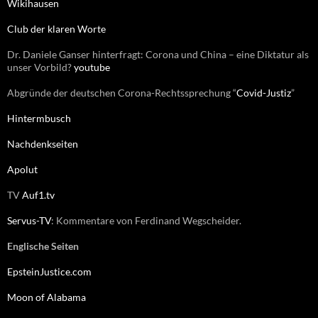
Wikihausen
h
:
Club der klaren Worte
Dr. Daniele Ganser hinterfragt: Corona und China – eine Diktatur als
unser Vorbild?
youtube
Abgründe der deutschen Corona-Rechtssprechung “
Covid-Justiz
”
Hintermbusch
Nachdenkseiten
Apolut
TV
Auf1.tv
Servus-TV
: Kommentare von Ferdinand Wegscheider.
Englische Seiten
EpsteinJustice.com
Moon of Alabama