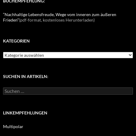
BUCHEMPFEHLUNG:
“Nachhaltige Lebensfreude, Wege vom inneren zum äußeren
Frieden”
(pdf-format, kostenloses Herunterladen)
KATEGORIEN
K
a
t
e
g
SUCHEN IN ARTIKELN:
o
r
S
i
u
e
c
n
h
e
LINKEMPFEHLUNGEN
n
n
Multipolar
a
c