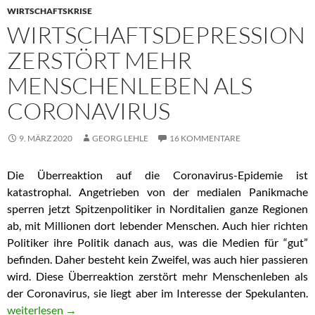
WIRTSCHAFTSKRISE
WIRTSCHAFTSDEPRESSION
ZERSTÖRT MEHR
MENSCHENLEBEN ALS
CORONAVIRUS
9. MÄRZ 2020
GEORG LEHLE
16 KOMMENTARE
Die Überreaktion auf die Coronavirus-Epidemie ist
katastrophal. Angetrieben von der medialen Panikmache
sperren jetzt Spitzenpolitiker in Norditalien ganze Regionen
ab, mit Millionen dort lebender Menschen. Auch hier richten
Politiker ihre Politik danach aus, was die Medien für “gut”
befinden. Daher besteht kein Zweifel, was auch hier passieren
wird. Diese Überreaktion zerstört mehr Menschenleben als
der Coronavirus, sie liegt aber im Interesse der Spekulanten.
Wirtschaftsdepression zerstört mehr Menschenleben als Coron
weiterlesen
→