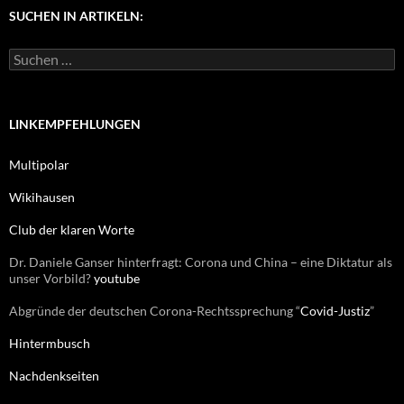
g
SUCHEN IN ARTIKELN:
o
r
S
i
u
e
c
n
h
e
LINKEMPFEHLUNGEN
n
n
Multipolar
a
c
Wikihausen
h
:
Club der klaren Worte
Dr. Daniele Ganser hinterfragt: Corona und China – eine Diktatur als
unser Vorbild?
youtube
Abgründe der deutschen Corona-Rechtssprechung “
Covid-Justiz
”
Hintermbusch
Nachdenkseiten