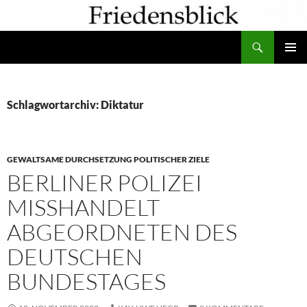
Zum
Inhalt
Suchen
springen
PRIMÄR
MENÜ
Schlagwortarchiv: Diktatur
GEWALTSAME DURCHSETZUNG POLITISCHER ZIELE
BERLINER POLIZEI
MISSHANDELT
ABGEORDNETEN DES
DEUTSCHEN
BUNDESTAGES