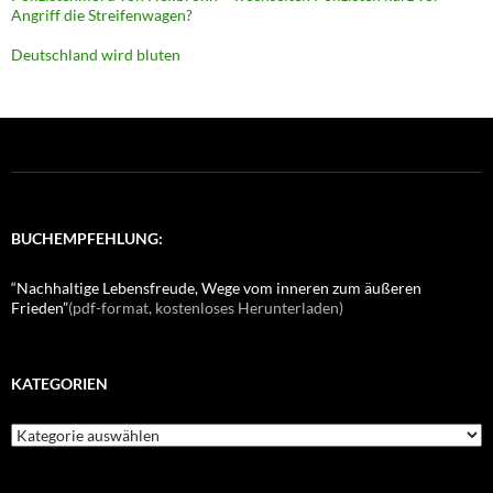
Angriff die Streifenwagen?
Deutschland wird bluten
BUCHEMPFEHLUNG:
“Nachhaltige Lebensfreude, Wege vom inneren zum äußeren
Frieden”
(pdf-format, kostenloses Herunterladen)
KATEGORIEN
K
a
t
e