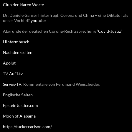
:
Club der klaren Worte
Dr. Daniele Ganser hinterfragt: Corona und China – eine Diktatur als
unser Vorbild?
youtube
Abgründe der deutschen Corona-Rechtssprechung “
Covid-Justiz
”
Hintermbusch
Nachdenkseiten
Apolut
TV
Auf1.tv
Servus-TV
: Kommentare von Ferdinand Wegscheider.
Englische Seiten
EpsteinJustice.com
Moon of Alabama
https://tuckercarlson.com/