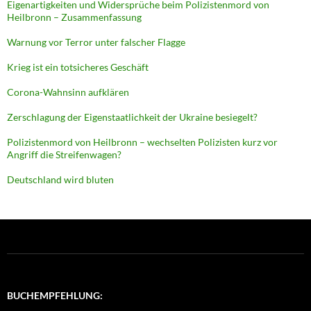
Eigenartigkeiten und Widersprüche beim Polizistenmord von
Heilbronn – Zusammenfassung
Warnung vor Terror unter falscher Flagge
Krieg ist ein totsicheres Geschäft
Corona-Wahnsinn aufklären
Zerschlagung der Eigenstaatlichkeit der Ukraine besiegelt?
Polizistenmord von Heilbronn – wechselten Polizisten kurz vor
Angriff die Streifenwagen?
Deutschland wird bluten
BUCHEMPFEHLUNG: