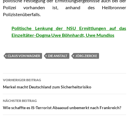
politische Festlegung der Ermittlungsergebnisse auch bei der
Polizei vorhanden ist, anhand des Heilbronner
Polizistenüberfalls.
Politische Lenkung der NSU Ermittlungen auf das
Einzeltäter-Dogma Uwe Böhnhardt, Uwe Mundlos
CLAUS VON WAGNER
DIE ANSTALT
JÖRG ZIERCKE
VORHERIGER BEITRAG
Beitragsnavigation
Merkel macht Deutschland zum Sicherheitsrisiko
NÄCHSTER BEITRAG
Wie schaffte es IS-Terrorist Abaaoud unbemerkt nach Frankreich?