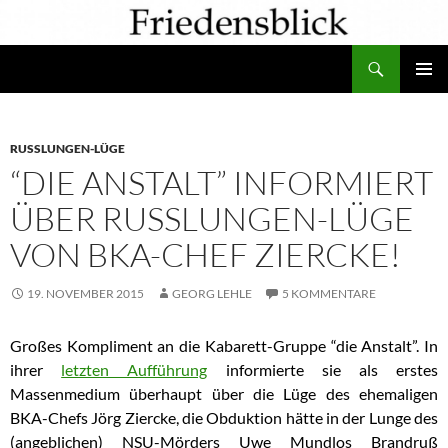
Zum
Inhalt
Suchen
springen
PRIMÄR
MENÜ
RUSSLUNGEN-LÜGE
“DIE ANSTALT” INFORMIERT
ÜBER RUSSLUNGEN-LÜGE
VON BKA-CHEF ZIERCKE!
19. NOVEMBER 2015
GEORG LEHLE
5 KOMMENTARE
Großes Kompliment an die Kabarett-Gruppe “die Anstalt”. In
ihrer
letzten Aufführung
informierte sie als erstes
Massenmedium überhaupt über die Lüge des ehemaligen
BKA-Chefs Jörg Ziercke, die Obduktion hätte in der Lunge des
(angeblichen) NSU-Mörders Uwe Mundlos Brandruß