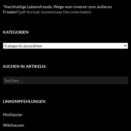
“Nachhaltige Lebensfreude, Wege vom inneren zum äußeren
Frieden”
(pdf-format, kostenloses Herunterladen)
KATEGORIEN
K
a
t
e
g
SUCHEN IN ARTIKELN:
o
r
S
i
u
e
c
n
h
e
LINKEMPFEHLUNGEN
n
n
Multipolar
a
c
Wikihausen
h