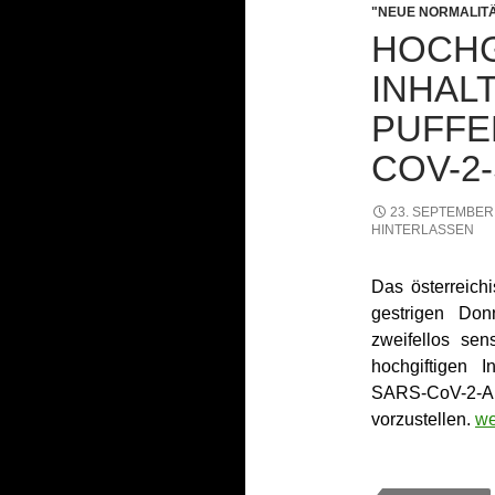
"NEUE NORMALIT
HOCHG
INHAL
PUFFE
COV-2
23. SEPTEMBER
HINTERLASSEN
Das österreic
gestrigen Don
zweifellos se
hochgiftigen 
SARS-CoV-2-
vorzustellen.
Ho
we