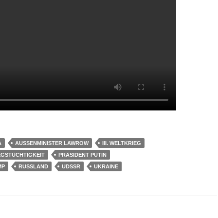
A
AUSSENMINISTER LAWROW
III. WELTKRIEG
EGSTÜCHTIGKEIT
PRÄSIDENT PUTIN
MP
RUSSLAND
UDSSR
UKRAINE