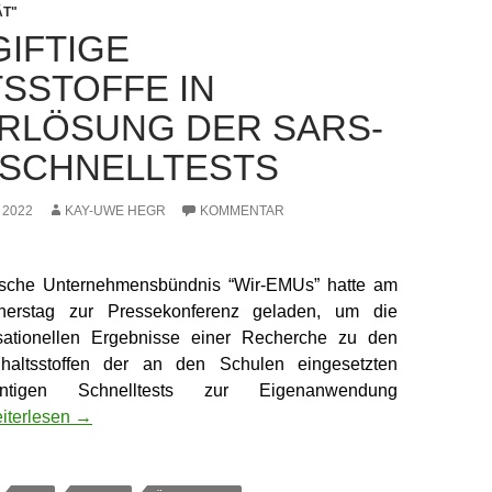
ÄT"
IFTIGE
TSSTOFFE IN
RLÖSUNG DER SARS-
-SCHNELLTESTS
 2022
KAY-UWE HEGR
KOMMENTAR
hische Unternehmensbündnis “Wir-EMUs” hatte am
nerstag zur Pressekonferenz geladen, um die
nsationellen Ergebnisse einer Recherche zu den
Inhaltsstoffen der an den Schulen eingesetzten
Antigen Schnelltests zur Eigenanwendung
chgiftige Inhaltsstoffe in Pufferlösung der SARS-CoV-2-Schnell
iterlesen
→