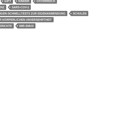
GIFT
KINDER
ÖSTERREICH
ENZ
SARS-COV-2
TIGEN-SCHNELLTESTS ZUR EIGENANWENDUNG
SCHULEN
R KÖRPERLICHEN UNVERSEHRTHEIT
ERICHTE
WIR-EMUS