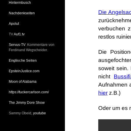
Hintermbusch
Die Angelsa
Nachdenkseiten
zurückneh
Apolut
verbuchen 
TV
Auf1.tv
restlos ruini
Servus-TV
: Kommentare von
Ferdinand Wegscheider.
Die Positio
ausgefocht
Englische Seiten
soweit sein.
EpsteinJustice.com
nicht
Bussifi
Moon of Alabama
Aufnahmen a
hier
z.B.)
https://tuckercarlson.com/
The Jimmy Dore Show
Oder um es m
Sammy Obeid,
youtube