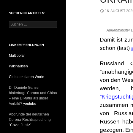
t
e
16. AUGUST 202
SUCHEN IN ARTIKELN:
g
o
S
r
u
Außenminister L
i
c
e
Damit ist zu
h
n
e
LINKEMPFEHLUNGEN
schon (fast)
n
Multipolar
n
a
Russland k
Wikihausen
c
“unabhängige
h
Club der klaren Worte
:
von den Wes
werden, 
Dr. Daniele Ganser
hinterfragt: Corona und China
“Kriegstüchti
– eine Diktatur als unser
Vorbild?
youtube
zusammen mi
von Russla
Abgründe der deutschen
Corona-Rechtssprechung
Russen hab
“
Covid-Justiz
”
gezogen. Ein