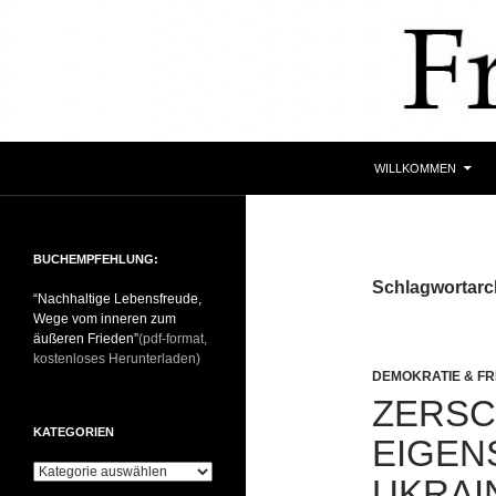
Zum
Inhalt
springen
Suchen
WILLKOMMEN
BUCHEMPFEHLUNG:
Schlagwortarc
“Nachhaltige Lebensfreude,
Wege vom inneren zum
äußeren Frieden”
(pdf-format,
kostenloses Herunterladen)
DEMOKRATIE & FR
ZERSC
KATEGORIEN
EIGEN
K
UKRAI
a