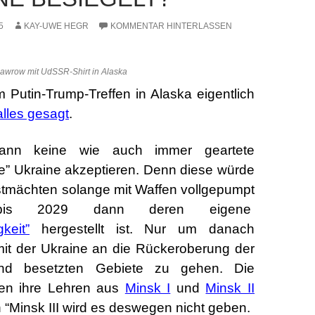
5
KAY-UWE HEGR
KOMMENTAR HINTERLASSEN
awrow mit UdSSR-Shirt in Alaska
m Putin-Trump-Treffen in Alaska eigentlich
alles gesagt
.
ann keine wie auch immer geartete
” Ukraine akzeptieren. Denn diese würde
tmächten solange mit Waffen vollgepumpt
bis 2029 dann deren eigene
gkeit”
hergestellt ist. Nur um danach
t der Ukraine an die Rückeroberung der
nd besetzten Gebiete zu gehen. Die
en ihre Lehren aus
Minsk I
und
Minsk II
 “Minsk III wird es deswegen nicht geben.