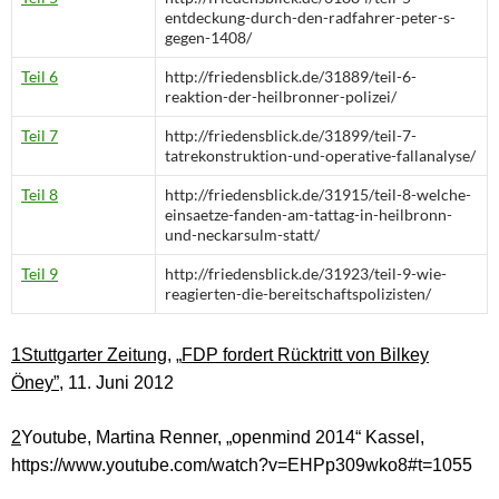
entdeckung-durch-den-radfahrer-peter-s-
gegen-1408/
Teil 6
http://friedensblick.de/31889/teil-6-
reaktion-der-heilbronner-polizei/
Teil 7
http://friedensblick.de/31899/teil-7-
tatrekonstruktion-und-operative-fallanalyse/
Teil 8
http://friedensblick.de/31915/teil-8-welche-
einsaetze-fanden-am-tattag-in-heilbronn-
und-neckarsulm-statt/
Teil 9
http://friedensblick.de/31923/teil-9-wie-
reagierten-die-bereitschaftspolizisten/
1
Stuttgarter Zeitung
,
„
FDP fordert Rücktritt von Bilkey
Öney”,
11. Juni 2012
2
Youtube, Martina Renner, „openmind 2014“ Kassel,
https://www.youtube.com/watch?v=EHPp309wko8#t=1055