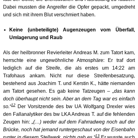
Dabei mussten die Angreifer die Opfer gepackt, umgedreht
und sich mit ihrem Blut verschmiert haben.
Keine (unbeteiligte) Augenzeugen vom Überfall,
Umlagerung und Raub
Als der heilbronner Revierleiter Andreas M. zum Tatort kam,
herrschte eine ungewöhnliche Atmosphäre: Er traf dort
lediglich auf die Streife, die als erstes um 14:22 am
Trafohaus ankam. Nicht nur diese Streifenbesatzung,
bestehend aus Joachim T. und Kerstin K., hätte niemanden
am Tatort gesehen. Es gab keine Tatzeugen –
„das kann
doch überhaupt nicht sein. Aber an dem Tag war es einfach
12
so.“
Der Vorsitzende des bw UA Wolfgang Drexler wies
den Fallanalytiker des bw LKA Andreas T. auf die fehlenden
Zeugen hin:
„(…) weder auf dem Fahrradweg noch auf der
Brücke, noch hat jemand runtergeschaut von der Eisenbahn
13
runter in diesem Stellwerk, nichts gab es.“
Er wusste auch