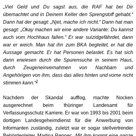
„
Viel Geld und Du sagst aus, die RAF hat bei Dir
übernachtet und in Deinem Keller den Sprengstoff gehabt.“
Dann hat der gesagt: „Njet, mache ich nicht.“
Dann hat man
gesagt: „Okay machen wir eine andere Variante: Du kannst
auch vom Hochhaus fallen.“ Er war suizidgefährdet, dann
war er weich. Man hat ihn zum BKA begleitet, er hat die
Aussage gemacht. Er hat Personen belastet. Es hat sich
dann erwiesen durch die Spurensuche in seinem Haus,
durch Zeugeneinvernahmen von Nachbarn und
Angehörigen von ihm, dass das alles hinten und vorne nicht
2
stimmen kann.“
Nachdem der Skandal aufflog, machte Nocken
ausgerechnet beim thüringer Landesamt für
Verfassungsschutz Karriere. Er war von 1993 bis 2001 beim
dortigen Landesgeheimdienst für die Anwerbung von
Informanten zuständig, zuletzt war er sogar stellvertrender
Behördenleiter. Martina Renner:
„Mit ihm kommt eine ganze