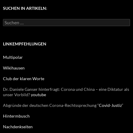
e
g
SUCHEN IN ARTIKELN:
o
r
S
i
u
e
c
n
h
e
LINKEMPFEHLUNGEN
n
n
Multipolar
a
c
Wikihausen
h
:
Club der klaren Worte
Dr. Daniele Ganser hinterfragt: Corona und China – eine Diktatur als
unser Vorbild?
youtube
Abgründe der deutschen Corona-Rechtssprechung “
Covid-Justiz
”
Hintermbusch
Nachdenkseiten