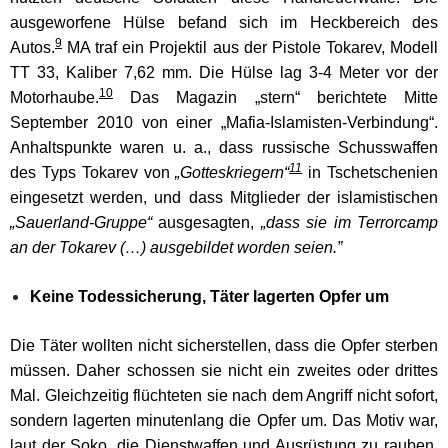
ausgeworfene Hülse befand sich im Heckbereich des
9
Autos.
MA traf ein Projektil aus der Pistole Tokarev, Modell
TT 33, Kaliber 7,62 mm. Die Hülse lag 3-4 Meter vor der
10
Motorhaube.
Das Magazin „stern“ berichtete Mitte
September 2010 von einer „Mafia-Islamisten-Verbindung“.
Anhaltspunkte waren u. a., dass russische Schusswaffen
11
des Typs Tokarev von
„Gotteskriegern“
in Tschetschenien
eingesetzt werden, und dass Mitglieder der islamistischen
„Sauerland-Gruppe“
ausgesagten,
„dass sie im Terrorcamp
an der Tokarev (…) ausgebildet worden seien.”
Keine Todessicherung, Täter lagerten Opfer um
Die Täter wollten nicht sicherstellen, dass die Opfer sterben
müssen. Daher schossen sie nicht ein zweites oder drittes
Mal. Gleichzeitig flüchteten sie nach dem Angriff nicht sofort,
sondern lagerten minutenlang die Opfer um. Das Motiv war,
laut der Soko, die Dienstwaffen und Ausrüstung zu rauben.