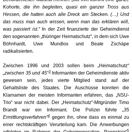
Kohorte, die ihn begleiten, quasi ein ganzer Tross aus
Hessen, die hatten auch alle Dreck am Stecken. (…) Und
das muss man auch wissen, wenn man das erklären will,
was passiert ist.“
In der Zeit finanzierte der Geheimdienst
den sogenannten „thüringer Heimatschutz“, in dem sich Uwe
Böhnhardt, Uwe Mundlos und Beate Zschäpe
radikalisierten.
Zwischen 1996 und 2003 sollen beim „Heimatschutz“
3
„zwischen 35 und 45″
Informanten der Geheimdienste aktiv
gewesen sein, jedes vierte Mitglied stand auf der
Gehaltsliste des Staates. Die Auschüsse konnten die
Klarnamen der meisten Informanten erfahren, das „NSU-
Trio“ war nicht dabei. Der „Heimatschutz“-Mitgründer Timo
Brandt war ein Informant. Die Polizei führte
„35
4
Ermittlungsverfahren“
gegen ihn, ohne dass es einmal zu
einer rechtskräftigen Verurteilung kam. Die Anwerbungen
5
erfolgten im Rahmen der Geheimoperation „Rennsteig“