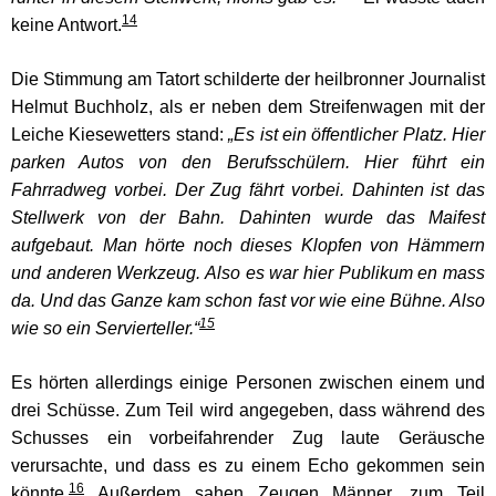
14
keine Antwort.
Die Stimmung am Tatort schilderte der heilbronner Journalist
Helmut Buchholz, als er neben dem Streifenwagen mit der
Leiche Kiesewetters stand:
„Es ist ein öffentlicher Platz. Hier
parken Autos von den Berufsschülern. Hier führt ein
Fahrradweg vorbei. Der Zug fährt vorbei. Dahinten ist das
Stellwerk von der Bahn. Dahinten wurde das Maifest
aufgebaut. Man hörte noch dieses Klopfen von Hämmern
und anderen Werkzeug. Also es war hier Publikum en mass
da. Und das Ganze kam schon fast vor wie eine Bühne. Also
15
wie so ein Servierteller.“
Es hörten allerdings einige Personen zwischen einem und
drei Schüsse. Zum Teil wird angegeben, dass während des
Schusses ein vorbeifahrender Zug laute Geräusche
verursachte, und dass es zu einem Echo gekommen sein
16
könnte.
Außerdem sahen Zeugen Männer, zum Teil