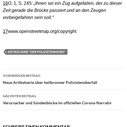
16
O. 1, S. 245:
„Ihnen sei ein Zug aufgefallen, der zu dieser
Zeit gerade die Brücke passiert und an den Zeugen
vorbeigefahren sein soll.“
17
www.openstreetmap.org/copyright
ARTIKELSERIE "DER POLIZISTENMORD"
VORHERIGER BEITRAG
Beitragsnavigation
Neue Artikelserie über heilbronner Polizistenüberfall
NÄCHSTER BEITRAG
Verursacher und Sündenböcke im offiziellen Corona-Narrativ
SCHREIBE EINEN KOMMENTAR