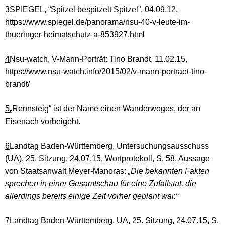
3
SPIEGEL, “Spitzel bespitzelt Spitzel”, 04.09.12,
https://www.spiegel.de/panorama/nsu-40-v-leute-im-
thueringer-heimatschutz-a-853927.html
4
Nsu-watch, V-Mann-Porträt: Tino Brandt, 11.02.15,
https://www.nsu-watch.info/2015/02/v-mann-portraet-tino-
brandt/
5
„Rennsteig“ ist der Name einen Wanderweges, der an
Eisenach vorbeigeht.
6
Landtag Baden-Württemberg, Untersuchungsausschuss
(UA), 25. Sitzung, 24.07.15, Wortprotokoll, S. 58. Aussage
von Staatsanwalt Meyer-Manoras:
„Die bekannten Fakten
sprechen in einer Gesamtschau für eine Zufallstat, die
allerdings bereits einige Zeit vorher geplant war.“
7
Landtag Baden-Württemberg, UA, 25. Sitzung, 24.07.15, S.