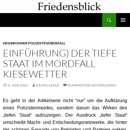
Zum
Inhalt
Suchen
springen
PRIMÄR
MENÜ
HEILBRONNER POLIZISTENÜBERFALL
EINFÜHRUNG) DER TIEFE
STAAT IM MORDFALL
KIESEWETTER
4. JUNI 2021
GEORG LEHLE
KOMMENTAR HINTERLASSEN
Es geht in der Artikelserie nicht “nur” um die Aufklärung
eines Polizistenmordes, sondern darum das Wirken des
„tiefen Staat“ aufzuzeigen. Der Ausdruck „tiefer Staat“
umschreibt Macht- und Entscheidungsnetzwerke, die hinter
der schönen Fassade von Behörden und Parteien wirken.