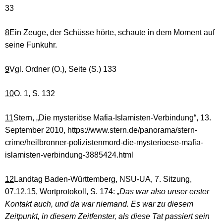
33
8
Ein Zeuge, der Schüsse hörte, schaute in dem Moment auf
seine Funkuhr.
9
Vgl. Ordner (O.), Seite (S.) 133
10
O. 1, S. 132
11
Stern, „Die mysteriöse Mafia-Islamisten-Verbindung“, 13.
September 2010, https://www.stern.de/panorama/stern-
crime/heilbronner-polizistenmord-die-mysterioese-mafia-
islamisten-verbindung-3885424.html
12
Landtag Baden-Württemberg, NSU-UA, 7. Sitzung,
07.12.15, Wortprotokoll, S. 174:
„Das war also unser erster
Kontakt auch, und da war niemand. Es war zu diesem
Zeitpunkt, in diesem Zeitfenster, als diese Tat passiert sein