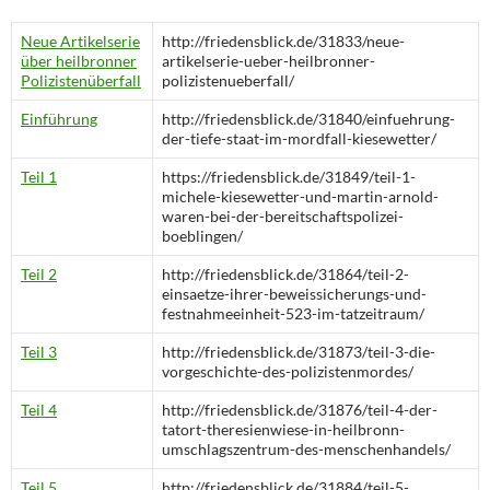
Neue Artikelserie
http://friedensblick.de/31833/neue-
über heilbronner
artikelserie-ueber-heilbronner-
Polizistenüberfall
polizistenueberfall/
Einführung
http://friedensblick.de/31840/einfuehrung-
der-tiefe-staat-im-mordfall-kiesewetter/
Teil 1
https://friedensblick.de/31849/teil-1-
michele-kiesewetter-und-martin-arnold-
waren-bei-der-bereitschaftspolizei-
boeblingen/
Teil 2
http://friedensblick.de/31864/teil-2-
einsaetze-ihrer-beweissicherungs-und-
festnahmeeinheit-523-im-tatzeitraum/
Teil 3
http://friedensblick.de/31873/teil-3-die-
vorgeschichte-des-polizistenmordes/
Teil 4
http://friedensblick.de/31876/teil-4-der-
tatort-theresienwiese-in-heilbronn-
umschlagszentrum-des-menschenhandels/
Teil 5
http://friedensblick.de/31884/teil-5-