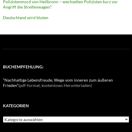
Polizistenmord von Heilbronn – wechselten Polizisten kurz vor
Angriff die Streifenwagen?
Deutschland wird bluten
BUCHEMPFEHLUNG:
“Nachhaltige Lebensfreude, Wege vom inneren zum äußeren
Frieden”
(pdf-format, kostenloses Herunterladen)
KATEGORIEN
K
a
t