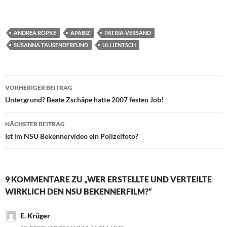
ANDREA RÖPKE
APABIZ
PATRIA-VERSAND
SUSANNA TAUSENDFREUND
ULI JENTSCH
VORHERIGER BEITRAG
Beitragsnavigation
Untergrund? Beate Zschäpe hatte 2007 festen Job!
NÄCHSTER BEITRAG
Ist im NSU Bekennervideo ein Polizeifoto?
9 KOMMENTARE ZU „WER ERSTELLTE UND VERTEILTE
WIRKLICH DEN NSU BEKENNERFILM?“
E. Krüger