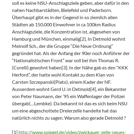
soll es keine NSU-Anschlagsziele geben, aber dafür in den
nahen Nachbarstädten, Bielefeld und Paderborn.
Überhaupt gibt es in der Gegend in so ziemlich allen
Städten ab 150.000 Einwohner in ca 100km Radius
Anschlagsziele, die Konzentration ist, abgesehen von
Hamburg und München, einmalig[2]. In Detmold wohnt
Meinolf Sch., der die Gruppe “Die Neue Ordnung”
gegründet hat. Als der Anfang der 90er noch Anführer der
“Nationalistischen Front” war soll bei ihm Thomas R.
(Corelli) gewohnt haben[3]. In der Nähe gab es den “KKK
Herford”, der hatte wohl Kontakt zu dem Klan von
Carsten Szczepanski(Piato), einem Kader der NF.
Ausserdem wohnt Gerd U. in Detmold[4], ein Bekannter
von Peter Naumann, der ’95 ein Waffenlager der Polizei
übergab(…Lembke). Da bekannt ist das es sich beim NSU
um eine abgeschottete Dreierzelle handelte hat das
natürlich nichts zu sagen. Warum also gerade Detmold ?
[1]
http://www.spiegel.de/video/zwickauer-zelle-neues-