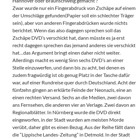
Hannover oder Braunschweig gemacht ?
Zwar wurde nur ein Fingerabdruck von Zschäpe auf einem
der Umschläge gefunden(Papier soll ein schlechter Träger
sein), aber von anderen Fingerabdrücken wurde nichts
berichtet. Wenn das also dagegen sprechen soll das
Zschäpe DVD’s verschickt hat, dann müsste es ja erst
recht dagegen sprechen das jemand anderes sie verschickt
hat…das Argument bringt einen daher nicht weiter.
Allerdings macht es wenig Sinn sechs DVD’s an einer
Stelle einzuwerfen, und dann bis zu acht, bei denen es
zudem fragwürdig ist ob genug Platz in der Tasche dafür
war, auf einer Rundreise quer durch Deutschland. Acht der
fünfzehn gingen an erklärte Feinde der Neonazis, eine an
einen rechten Versand. Sechs an die Medien, zwei davon
ans Fernsehen, die anderen vier an Verlage. Zwei davon an
Regionalblätter. In Nürnberg wurde die DVD direkt
eingeworfen, in der Stadt wurden am meisten Morde
verübt, daher gibt es einen Bezug. Aus der Reihe fällt dann
die “Lippische Landes-Zeitung” in Detmold. In der Stadt