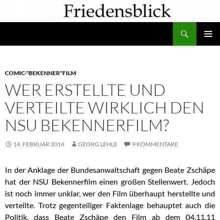
Zum
Inhalt
Suchen
springen
PRIMÄR
MENÜ
COMIC-"BEKENNER"FILM
WER ERSTELLTE UND
VERTEILTE WIRKLICH DEN
NSU BEKENNERFILM?
14. FEBRUAR 2014
GEORG LEHLE
9 KOMMENTARE
In der Anklage
der Bundesanwaltschaft gegen Beate Zschäpe
hat der NSU Bekennerfilm einen großen Stellenwert. Jedoch
ist noch immer unklar, wer den Film überhaupt herstellte und
verteilte. Trotz gegenteiliger Faktenlage behauptet auch die
Politik, dass Beate Zschäpe den Film ab dem 04.11.11