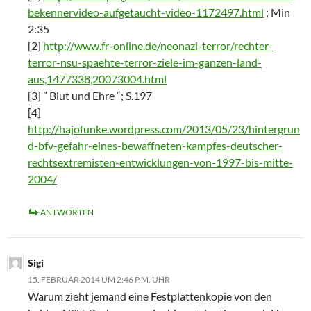
bekennervideo-aufgetaucht-video-1172497.html
; Min
2:35
[2]
http://www.fr-online.de/neonazi-terror/rechter-
terror-nsu-spaehte-terror-ziele-im-ganzen-land-
aus,1477338,20073004.html
[3] ” Blut und Ehre “; S.197
[4]
http://hajofunke.wordpress.com/2013/05/23/hintergrun
d-bfv-gefahr-eines-bewaffneten-kampfes-deutscher-
rechtsextremisten-entwicklungen-von-1997-bis-mitte-
2004/
ANTWORTEN
Sigi
15. FEBRUAR 2014 UM 2:46 P.M. UHR
Warum zieht jemand eine Festplattenkopie von den