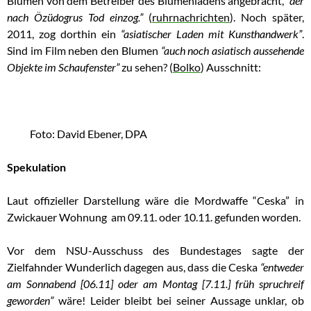
Blumen von dem Betreiber des Blumenladens angebracht,
“der
nach Özüdogrus Tod einzog.”
(
ruhrnachrichten
). Noch später,
2011, zog dorthin ein
“asiatischer Laden mit Kunsthandwerk”
.
Sind im Film neben den Blumen
“auch noch asiatisch aussehende
Objekte im Schaufenster”
zu sehen? (
Bolko
)
Ausschnitt:
Foto: David Ebener, DPA
Spekulation
Laut offizieller Darstellung wäre die Mordwaffe “Ceska” in
Zwickauer Wohnung am 09.11. oder 10.11. gefunden worden.
Vor dem NSU-Ausschuss des Bundestages sagte der
Zielfahnder Wunderlich dagegen aus, dass die Ceska
“entweder
am Sonnabend [06.11] oder am Montag [7.11.] früh spruchreif
geworden”
wäre! Leider bleibt bei seiner Aussage unklar, ob