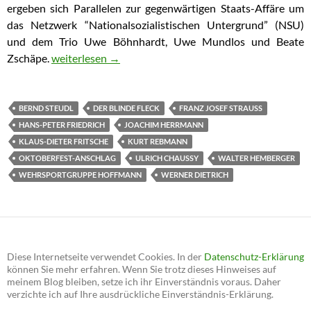
ergeben sich Parallelen zur gegenwärtigen Staats-Affäre um
das Netzwerk “Nationalsozialistischen Untergrund” (NSU)
und dem Trio Uwe Böhnhardt, Uwe Mundlos und Beate
Zschäpe.
Film “Der blinde Fleck” zeigt Vertuschung: Oktoberfes
weiterlesen
→
BERND STEUDL
DER BLINDE FLECK
FRANZ JOSEF STRAUSS
HANS-PETER FRIEDRICH
JOACHIM HERRMANN
KLAUS-DIETER FRITSCHE
KURT REBMANN
OKTOBERFEST-ANSCHLAG
ULRICH CHAUSSY
WALTER HEMBERGER
WEHRSPORTGRUPPE HOFFMANN
WERNER DIETRICH
Diese Internetseite verwendet Cookies. In der
Datenschutz-Erklärung
können Sie mehr erfahren. Wenn Sie trotz dieses Hinweises auf
meinem Blog bleiben, setze ich ihr Einverständnis voraus. Daher
verzichte ich auf Ihre ausdrückliche Einverständnis-Erklärung.