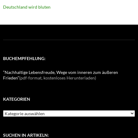
Deutschland wird bluten
BUCHEMPFEHLUNG:
“Nachhaltige Lebensfreude, Wege vom inneren zum äußeren
Frieden”
(pdf-format, kostenloses Herunterladen)
KATEGORIEN
K
a
t
e
g
SUCHEN IN ARTIKELN: