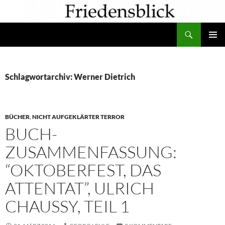
Zum
Inhalt
Suchen
springen
PRIMÄR
MENÜ
Schlagwortarchiv: Werner Dietrich
BÜCHER
,
NICHT AUFGEKLÄRTER TERROR
BUCH-
ZUSAMMENFASSUNG:
“OKTOBERFEST, DAS
ATTENTAT”, ULRICH
CHAUSSY, TEIL 1