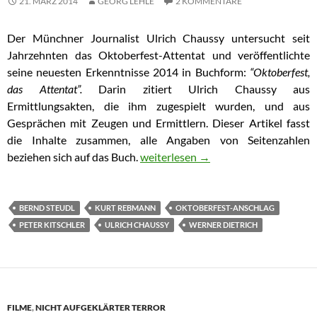
21. MÄRZ 2014
GEORG LEHLE
2 KOMMENTARE
Der Münchner Journalist Ulrich Chaussy untersucht seit
Jahrzehnten das Oktoberfest-Attentat und veröffentlichte
seine neuesten Erkenntnisse 2014 in Buchform:
“Oktoberfest,
das Attentat”.
Darin zitiert Ulrich Chaussy aus
Ermittlungsakten, die ihm zugespielt wurden, und aus
Gesprächen mit Zeugen und Ermittlern. Dieser Artikel fasst
die Inhalte zusammen, alle Angaben von Seitenzahlen
beziehen sich auf das Buch.
Buch-Zusammenfassung: “Oktoberfest,
weiterlesen
→
BERND STEUDL
KURT REBMANN
OKTOBERFEST-ANSCHLAG
PETER KITSCHLER
ULRICH CHAUSSY
WERNER DIETRICH
FILME
,
NICHT AUFGEKLÄRTER TERROR