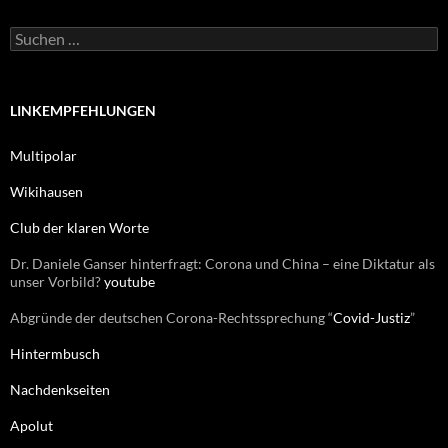
o
r
S
i
u
e
c
n
h
e
LINKEMPFEHLUNGEN
n
n
Multipolar
a
c
Wikihausen
h
:
Club der klaren Worte
Dr. Daniele Ganser hinterfragt: Corona und China – eine Diktatur als
unser Vorbild?
youtube
Abgründe der deutschen Corona-Rechtssprechung “
Covid-Justiz
”
Hintermbusch
Nachdenkseiten
Apolut