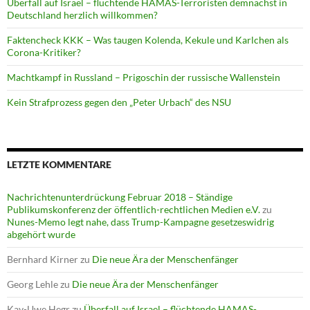
Überfall auf Israel – flüchtende HAMAS-Terroristen demnächst in
Deutschland herzlich willkommen?
Faktencheck KKK – Was taugen Kolenda, Kekule und Karlchen als
Corona-Kritiker?
Machtkampf in Russland – Prigoschin der russische Wallenstein
Kein Strafprozess gegen den „Peter Urbach“ des NSU
LETZTE KOMMENTARE
Nachrichtenunterdrückung Februar 2018 – Ständige
Publikumskonferenz der öffentlich-rechtlichen Medien e.V.
zu
Nunes-Memo legt nahe, dass Trump-Kampagne gesetzeswidrig
abgehört wurde
Bernhard Kirner
zu
Die neue Ära der Menschenfänger
Georg Lehle
zu
Die neue Ära der Menschenfänger
Kay-Uwe Hegr
zu
Überfall auf Israel – flüchtende HAMAS-