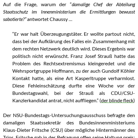
Auf die Frage, warum der “
damalige Chef der Abteilung
Staatsschutz im Innenministerium die Ermittlungen bewusst
sabotierte?”
antwortet Chaussy …
“Er war halt Überzeugungstäter. Er wollte partout nicht,
dass bei der Aufklärung des Falles ein Zusammenhang mit
dem rechten Netzwerk deutlich wird. Dieses Ergebnis war
politisch nicht erwünscht. Franz Josef Strauß hatte das
Problem des Rechtsextremismus kleingeredet und die
Wehrsportgruppe Hoffmann, zu der auch Gundolf Köhler
Kontakt hatte, als eine Art Kasperltruppe verharmlost.
Diese Fehleinschätzung durfte eine Woche vor der
Bundestagswahl, bei der Strauß als CDU/CSU-
Kanzlerkandidat antrat, nicht auffliegen.” (
der blinde fleck
)
Der NSU-Bundestags-Untersuchungsausschuss befragte den
damaligen Staatssekretär des Bundesinnenministeriums
Klaus-Dieter Fritsche (CSU) über mögliche Hintermänner des
Trios. Fritsche gab in der Befragung offen seine Haltung preis: