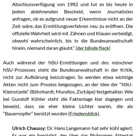
Abschlussverfügung von 1982 und tut es bis heute in
jedem ablehnenden Bescheid, wenn Journalisten
anfragen, ob es aufgrund neuer Erkenntnisse nicht an der
Zeit wäre, das Ermittlungsverfahren neu zu eröffnen. Die
offizielle Wahrheit wird mit Zähnen und Klauen verteidigt,
obwohl wahrscheinlich, bis in die Bundesanwaltschaft
hinein, niemand daran glaubt.” (
der blinde fleck
)
Auch während der NSU-Ermittlungen und des münchner
NSU-Prozesses steht die Bundesanwaltschaft in der Kritik,
nicht zur Aufklärung beizutragen. So werden etwa wichtige
Akten nicht zum Prozess beigezogen, an der Idee der “NSU-
Kleinstzelle” (Böhnhardt, Mundlos, Zschäpe) festgehalten. Wie
bei Gundolf Köhler steht die Faktenlage klar dagegen und
beweist, dass sie eher kleine Lichter waren, die als
“Bauernopfer” benützt wurden (
Friedensblick
).
Ulrich Chaussy:
Dr. Hans Langemann hat sehr kühl agiert.
Er war ein Spezialist, der über das Phänomen Attentat