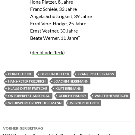
Ilona Platzer, 8 Jahre
Franz Schiele, 33 Jahre
Angela Schüttrigkeit, 39 Jahre
Errol Vere-Hodge, 25 Jahre
Ernst Vestner, 30 Jahre
Beate Werner, 11 Jahre”
(
der blinde fleck
)
BERND STEUDL
DER BLINDE FLECK
FRANZ JOSEF STRAUSS
HANS-PETER FRIEDRICH
JOACHIM HERRMANN
KLAUS-DIETER FRITSCHE
KURT REBMANN
OKTOBERFEST-ANSCHLAG
ULRICH CHAUSSY
WALTER HEMBERGER
WEHRSPORTGRUPPE HOFFMANN
WERNER DIETRICH
VORHERIGER BEITRAG