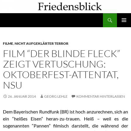
Zum
Inhalt
Suchen
springen
PRIMÄR
MENÜ
FILME
,
NICHT AUFGEKLÄRTER TERROR
FILM “DER BLINDE FLECK”
ZEIGT VERTUSCHUNG:
OKTOBERFEST-ATTENTAT,
NSU
26. JANUAR 2014
GEORG LEHLE
KOMMENTAR HINTERLASSEN
Dem Bayerischen Rundfunk (BR) ist hoch anzurechnen, sich an
ein “heißes Eisen” heran-zu-trauen. Heiß – weil es die
sogenannten “Pannen” filmisch darstellt, die während der