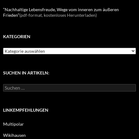
“Nachhaltige Lebensfreude, Wege vom inneren zum äußeren
Frieden”
(pdf-format, kostenloses Herunterladen)
KATEGORIEN
K
a
t
e
g
SUCHEN IN ARTIKELN:
o
r
S
i
u
e
c
n
h
e
LINKEMPFEHLUNGEN
n
n
Multipolar
a
c
Wikihausen
h