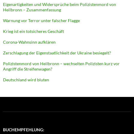
Eigenartigkeiten und Widersprüche beim Polizistenmord von
Heilbronn – Zusammenfassung
Warnung vor Terror unter falscher Flagge
Krieg ist ein totsicheres Geschäft
Corona-Wahnsinn aufklären
Zerschlagung der Eigenstaatlichkeit der Ukraine besiegelt?
Polizistenmord von Heilbronn – wechselten Polizisten kurz vor
Angriff die Streifenwagen?
Deutschland wird bluten
BUCHEMPFEHLUNG: