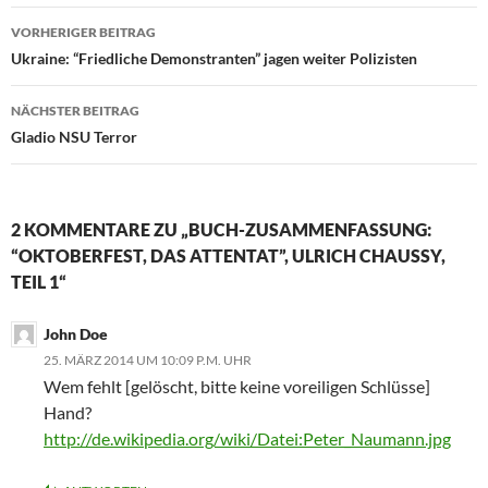
VORHERIGER BEITRAG
Beitragsnavigation
Ukraine: “Friedliche Demonstranten” jagen weiter Polizisten
NÄCHSTER BEITRAG
Gladio NSU Terror
2 KOMMENTARE ZU „BUCH-ZUSAMMENFASSUNG:
“OKTOBERFEST, DAS ATTENTAT”, ULRICH CHAUSSY,
TEIL 1“
John Doe
25. MÄRZ 2014 UM 10:09 P.M. UHR
Wem fehlt [gelöscht, bitte keine voreiligen Schlüsse]
Hand?
http://de.wikipedia.org/wiki/Datei:Peter_Naumann.jpg