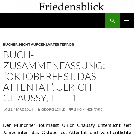
Zum
Inhalt
Suchen
springen
PRIMÄR
MENÜ
BÜCHER
,
NICHT AUFGEKLÄRTER TERROR
BUCH-
ZUSAMMENFASSUNG:
“OKTOBERFEST, DAS
ATTENTAT”, ULRICH
CHAUSSY, TEIL 1
21. MÄRZ 2014
GEORG LEHLE
2 KOMMENTARE
Der Münchner Journalist Ulrich Chaussy untersucht seit
Jahrzehnten das Oktoberfest-Attentat und veröffentlichte