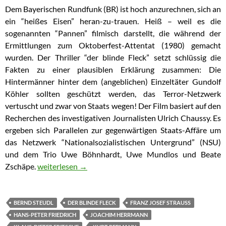
Dem Bayerischen Rundfunk (BR) ist hoch anzurechnen, sich an
ein “heißes Eisen” heran-zu-trauen. Heiß – weil es die
sogenannten “Pannen” filmisch darstellt, die während der
Ermittlungen zum Oktoberfest-Attentat (1980) gemacht
wurden. Der Thriller “der blinde Fleck” setzt schlüssig die
Fakten zu einer plausiblen Erklärung zusammen: Die
Hintermänner hinter dem (angeblichen) Einzeltäter Gundolf
Köhler sollten geschützt werden, das Terror-Netzwerk
vertuscht und zwar von Staats wegen! Der Film basiert auf den
Recherchen des investigativen Journalisten Ulrich Chaussy. Es
ergeben sich Parallelen zur gegenwärtigen Staats-Affäre um
das Netzwerk “Nationalsozialistischen Untergrund” (NSU)
und dem Trio Uwe Böhnhardt, Uwe Mundlos und Beate
Zschäpe.
Film “Der blinde Fleck” zeigt Vertuschung: Oktoberfes
weiterlesen
→
BERND STEUDL
DER BLINDE FLECK
FRANZ JOSEF STRAUSS
HANS-PETER FRIEDRICH
JOACHIM HERRMANN