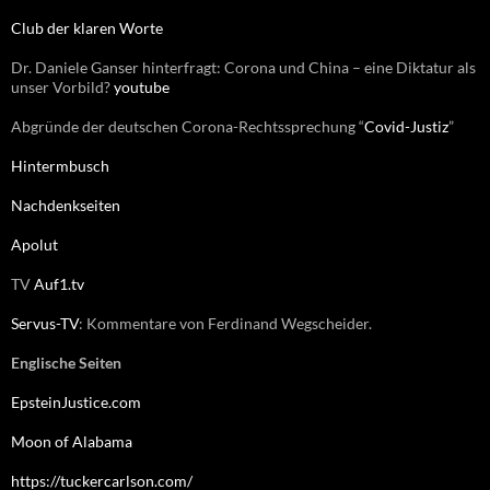
:
Club der klaren Worte
Dr. Daniele Ganser hinterfragt: Corona und China – eine Diktatur als
unser Vorbild?
youtube
Abgründe der deutschen Corona-Rechtssprechung “
Covid-Justiz
”
Hintermbusch
Nachdenkseiten
Apolut
TV
Auf1.tv
Servus-TV
: Kommentare von Ferdinand Wegscheider.
Englische Seiten
EpsteinJustice.com
Moon of Alabama
https://tuckercarlson.com/