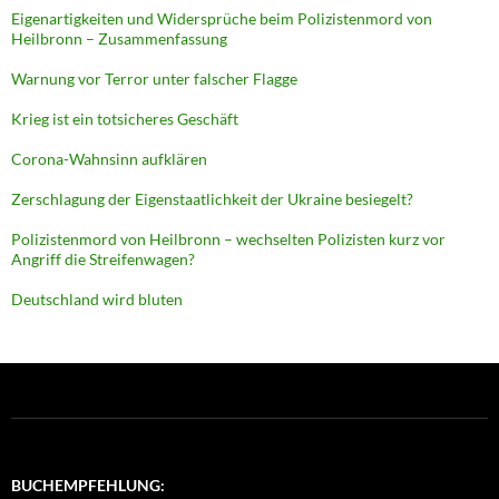
Eigenartigkeiten und Widersprüche beim Polizistenmord von
Heilbronn – Zusammenfassung
Warnung vor Terror unter falscher Flagge
Krieg ist ein totsicheres Geschäft
Corona-Wahnsinn aufklären
Zerschlagung der Eigenstaatlichkeit der Ukraine besiegelt?
Polizistenmord von Heilbronn – wechselten Polizisten kurz vor
Angriff die Streifenwagen?
Deutschland wird bluten
BUCHEMPFEHLUNG: