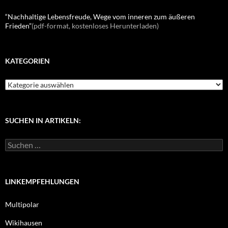
“Nachhaltige Lebensfreude, Wege vom inneren zum äußeren
Frieden”
(pdf-format, kostenloses Herunterladen)
KATEGORIEN
K
a
t
e
g
SUCHEN IN ARTIKELN:
o
r
S
i
u
e
c
n
h
e
LINKEMPFEHLUNGEN
n
n
Multipolar
a
c
Wikihausen
h