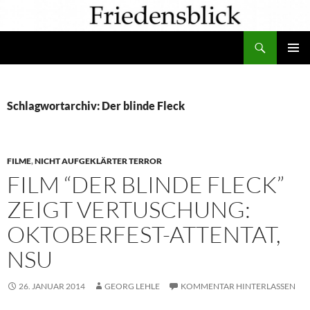
Zum
Inhalt
Suchen
springen
PRIMÄR
MENÜ
Schlagwortarchiv: Der blinde Fleck
FILME
,
NICHT AUFGEKLÄRTER TERROR
FILM “DER BLINDE FLECK”
ZEIGT VERTUSCHUNG:
OKTOBERFEST-ATTENTAT,
NSU
26. JANUAR 2014
GEORG LEHLE
KOMMENTAR HINTERLASSEN