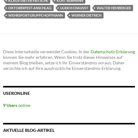
KLAUS-DIETER FRITSCHE
KURT REBMANN
OKTOBERFEST-ANSCHLAG
ULRICH CHAUSSY
WALTER HEMBERGER
WEHRSPORTGRUPPE HOFFMANN
WERNER DIETRICH
Diese Internetseite verwendet Cookies. In der
Datenschutz-Erklärung
können Sie mehr erfahren. Wenn Sie trotz dieses Hinweises auf
meinem Blog bleiben, setze ich ihr Einverständnis voraus. Daher
verzichte ich auf Ihre ausdrückliche Einverständnis-Erklärung.
USERONLINE
9 Users
online
AKTUELLE BLOG-ARTIKEL