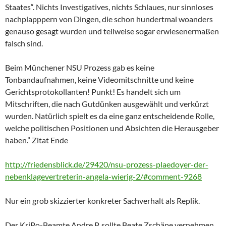
Staates“. Nichts Investigatives, nichts Schlaues, nur sinnloses
nachplapppern von Dingen, die schon hundertmal woanders
genauso gesagt wurden und teilweise sogar erwiesenermaßen
falsch sind.
Beim Münchener NSU Prozess gab es keine
Tonbandaufnahmen, keine Videomitschnitte und keine
Gerichtsprotokollanten! Punkt! Es handelt sich um
Mitschriften, die nach Gutdünken ausgewählt und verkürzt
wurden. Natürlich spielt es da eine ganz entscheidende Rolle,
welche politischen Positionen und Absichten die Herausgeber
haben.” Zitat Ende
http://friedensblick.de/29420/nsu-prozess-plaedoyer-der-
nebenklagevertreterin-angela-wierig-2/#comment-9268
Nur ein grob skizzierter konkreter Sachverhalt als Replik.
Der KriPo-Beamte Andre P. sollte Beate Zschäpe vernehmen,