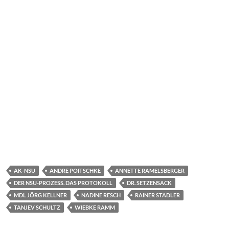
AK-NSU
ANDRE POITSCHKE
ANNETTE RAMELSBERGER
DER NSU-PROZESS. DAS PROTOKOLL
DR. SETZENSACK
MDL JÖRG KELLNER
NADINE RESCH
RAINER STADLER
TANJEV SCHULTZ
WIEBKE RAMM