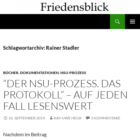
Zum
Inhalt
Suchen
springen
PRIMÄR
MENÜ
Schlagwortarchiv: Rainer Stadler
BÜCHER
,
DOKUMENTATIONEN
,
NSU-PROZESS
“DER NSU-PROZESS. DAS
PROTOKOLL” – AUF JEDEN
FALL LESENSWERT
16. SEPTEMBER 2019
KAY-UWE HEGR
5 KOMMENTARE
Nachdem im Beitrag