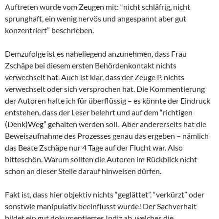
Auftreten wurde vom Zeugen mit: “nicht schläfrig, nicht
sprunghaft, ein wenig nervös und angespannt aber gut
konzentriert” beschrieben.
Demzufolge ist es naheliegend anzunehmen, dass Frau
Zschäpe bei diesem ersten Behördenkontakt nichts
verwechselt hat. Auch ist klar, dass der Zeuge P. nichts
verwechselt oder sich versprochen hat. Die Kommentierung
der Autoren halte ich für überflüssig – es könnte der Eindruck
entstehen, dass der Leser belehrt und auf dem “richtigen
(Denk)Weg” gehalten werden soll. Aber andererseits hat die
Beweisaufnahme des Prozesses genau das ergeben – nämlich
das Beate Zschäpe nur 4 Tage auf der Flucht war. Also
bitteschön. Warum sollten die Autoren im Rückblick nicht
schon an dieser Stelle darauf hinweisen dürfen.
Fakt ist, dass hier objektiv nichts “geglättet”, “verkürzt” oder
sonstwie manipulativ beeinflusst wurde! Der Sachverhalt
bildet ein gut dokumentiertes Indiz ab, welches die