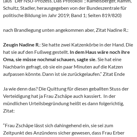
(aus “Der NSU-Prozess. Das Protokoll”; Ramelsberger, Ramm,
Schultz, Stadler, herausgegeben von der Bundeszentrale für
politische Bildung im Jahr 2019; Band 1; Seiten 819/820)
nach Brandlegung unten angekommen aber, Zitat Nadine R.:
Zeugin Nadine R
.: Sie hatte zwei Katzenkörbe in der Hand. Die
hat sie auf den Fußweg gestellt.
In dem Haus wäre noch ihre
Oma, sie müsse nochmal schauen, sagte sie.
Sie hat eine
Nachbarin gefragt, ob sie ein paar Minuten auf die Katzen
aufpassen könnte. Dann ist sie zurückgelaufen.” Zitat Ende
Ja wie denn das? Die Quittung für diesen geballten Stuss der
Verteidigung hat ja Frau Zschäpe auch kassiert. In der
mündlichen Urteilsbegründung heißt es dann folgerichtig,
Zitat:
“Frau Zschäpe lässt sich dahingehend ein, sie sei zum
Zeitpunkt des Anzündens sicher gewesen, dass Frau Erber