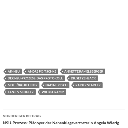
AK-NSU
ANDRE POITSCHKE
ANNETTE RAMELSBERGER
DER NSU-PROZESS. DAS PROTOKOLL
DR. SETZENSACK
MDL JÖRG KELLNER
NADINE RESCH
RAINER STADLER
TANJEV SCHULTZ
WIEBKE RAMM
VORHERIGER BEITRAG
Beitragsnavigation
NSU-Prozess: Plädoyer der Nebenklagevertreterin Angela Wierig