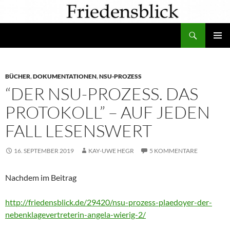
Zum
Inhalt
Suchen
springen
PRIMÄR
MENÜ
BÜCHER
,
DOKUMENTATIONEN
,
NSU-PROZESS
“DER NSU-PROZESS. DAS
PROTOKOLL” – AUF JEDEN
FALL LESENSWERT
16. SEPTEMBER 2019
KAY-UWE HEGR
5 KOMMENTARE
Nachdem im Beitrag
http://friedensblick.de/29420/nsu-prozess-plaedoyer-der-
nebenklagevertreterin-angela-wierig-2/