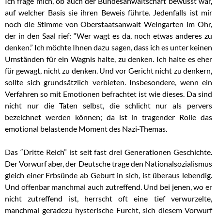
Ich frage mich, ob auch der Bundesanwaltschaft bewusst war,
auf welcher Basis sie ihren Beweis führte. Jedenfalls ist mir
noch die Stimme von Oberstaatsanwalt Weingarten im Ohr,
der in den Saal rief: “Wer wagt es da, noch etwas anderes zu
denken.” Ich möchte Ihnen dazu sagen, dass ich es unter keinen
Umständen für ein Wagnis halte, zu denken. Ich halte es eher
für gewagt, nicht zu denken. Und vor Gericht nicht zu denkern,
sollte sich grundsätzlich verbieten. Insbesondere, wenn ein
Verfahren so mit Emotionen befrachtet ist wie dieses. Da sind
nicht nur die Taten selbst, die schlicht nur als pervers
bezeichnet werden können; da ist in tragender Rolle das
emotional belastende Moment des Nazi-Themas.
Das “Dritte Reich” ist seit fast drei Generationen Geschichte.
Der Vorwurf aber, der Deutsche trage den Nationalsozialismus
gleich einer Erbsünde ab Geburt in sich, ist überaus lebendig.
Und offenbar manchmal auch zutreffend. Und bei jenen, wo er
nicht zutreffend ist, herrscht oft eine tief verwurzelte,
manchmal geradezu hysterische Furcht, sich diesem Vorwurf