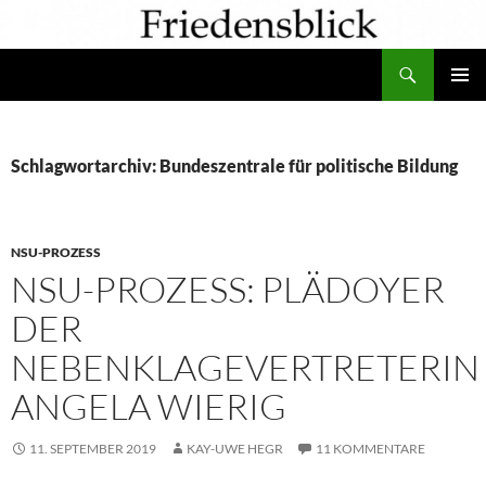
Zum
Inhalt
Suchen
springen
PRIMÄR
MENÜ
Schlagwortarchiv: Bundeszentrale für politische Bildung
NSU-PROZESS
NSU-PROZESS: PLÄDOYER
DER
NEBENKLAGEVERTRETERIN
ANGELA WIERIG
11. SEPTEMBER 2019
KAY-UWE HEGR
11 KOMMENTARE