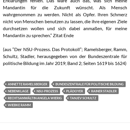
Erklärungen fehlen. Das wäre auch das, was sich meine
Mandantin für die Zukunft wünscht. Als Mensch
wahrgenommen zu werden. Nicht als Opfer. Ihren Schmerz
nicht von Menschen benutzen zu lassen, die ihre eigenen Ziele
durchsetzen wollen und sich dabei anmaßen, für meine
Mandantin zu sprechen.” Zitat Ende
(aus “Der NSU-Prozess. Das Protokoll”; Ramelsberger, Ramm,
Schultz, Stadler, herausgegeben von der Bundeszentrale für
politische Bildung im Jahr 2019; Band 2; Seiten 1619 bis 1624)
ANNETTE RAMELSBERGER
BUNDESZENTRALE FÜR POLITISCHE BILDUNG
NEBENKLAGE
NSU-PROZESS
PLÄDOYER
RAINER STADLER
RECHTSANWÄLTIN ANGELA WIERIG
TANJEV SCHULTZ
WIEBKE RAMM