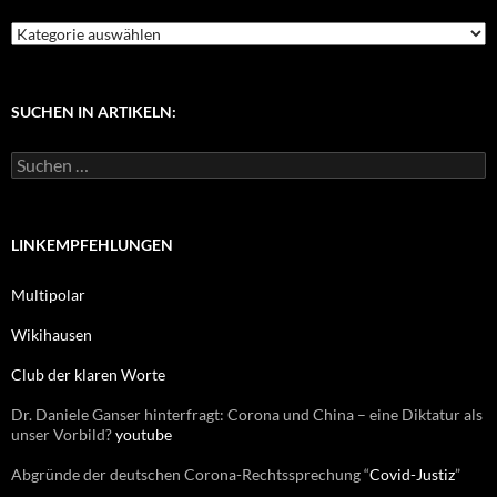
K
a
t
e
g
SUCHEN IN ARTIKELN:
o
r
S
i
u
e
c
n
h
e
LINKEMPFEHLUNGEN
n
n
Multipolar
a
c
Wikihausen
h
:
Club der klaren Worte
Dr. Daniele Ganser hinterfragt: Corona und China – eine Diktatur als
unser Vorbild?
youtube
Abgründe der deutschen Corona-Rechtssprechung “
Covid-Justiz
”