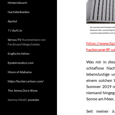
Hintermbusch
Nachdenkseiten
Apolut
TV
Auf1.tv
Servus-TV
: Kommentare von
https://www.faz
Ferdinand Wegscheider.
hackerangriff-
Englische Seiten
Was mir in die
EpsteinJustice.com
schlaflose Nac
Moon of Alabama
lebenslustige u
einem solchen 
https://tuckercarlson.com/
Sommer 2019 mi
The Jimmy Dore Show
niemand hingega
Sonne am Meer, 
Sammy Obeid,
youtube
Seit meiner J