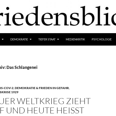
DEMOKRATIE
TIEFER STAAT
MEDIENKRITIK
PSYCHOLOGIE
iv: Das Schlangenei
S-COV-2
,
DEMOKRATIE & FRIEDEN IN GEFAHR
,
KRISE 1929
UER WELTKRIEG ZIEHT
 UND HEUTE HEISST E