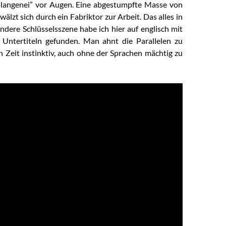
langenei” vor Augen. Eine abgestumpfte Masse von
wälzt sich durch ein Fabriktor zur Arbeit. Das alles in
ndere Schlüsselsszene habe ich hier auf englisch mit
 Untertiteln gefunden. Man ahnt die Parallelen zu
n Zeit instinktiv, auch ohne der Sprachen mächtig zu