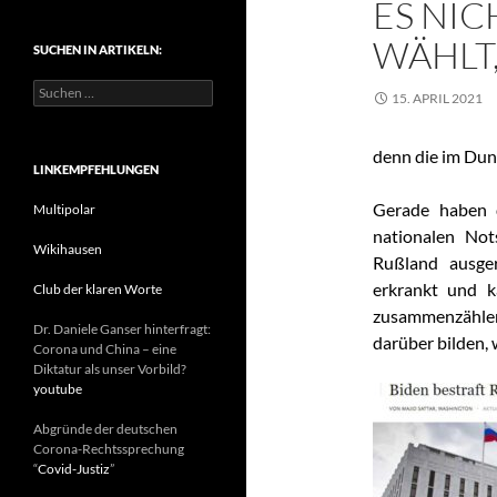
S NICH
t
e
ÄHLT,
SUCHEN IN ARTIKELN:
g
o
S
r
15. APRIL 2021
u
i
c
e
h
denn die im Dunk
n
e
LINKEMPFEHLUNGEN
n
Gerade haben 
n
Multipolar
a
nationalen Not
c
Wikihausen
Rußland ausge
h
erkrankt und k
:
Club der klaren Worte
zusammenzählen
Dr. Daniele Ganser hinterfragt:
darüber bilden, 
Corona und China – eine
Diktatur als unser Vorbild?
youtube
Abgründe der deutschen
Corona-Rechtssprechung
“
Covid-Justiz
”