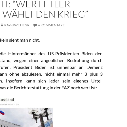
T: “WER HITLER W
 WÄHLT DEN KRIEG”
KAY-UWE HEGR
6 KOMMENTARE
eln sieht man nicht.
die Hintermänner des US-Präsidenten Biden den
stand, wegen einer angeblichen Bedrohung durch
rufen. Präsident Biden ist unheilbar an Demenz
ann ohne abzulesen, nicht einmal mehr 3 plus 3
. Insofern kann sich jeder sein eigenes Urteil
was die Berichterstattung in der FAZ noch wert ist: