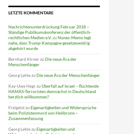
LETZTE KOMMENTARE
Nachrichtenunterdrückung Februar 2018 –
Ständige Publikumskonferenz der öffentlich-
rechtlichen Medien e.V.
zu
Nunes-Memo legt
nahe, dass Trump-Kampagne gesetzeswidrig
abgehört wurde
Bernhard Kirner
zu
Die neue Ära der
Menschenfänger
Georg Lehle
zu
Die neue Ära der Menschenfänger
Kay-Uwe Hegr
zu
Überfall auf Israel – flüchtende
HAMAS-Terroristen demnächst in Deutschland
herzlich willkommen?
Freigeist
zu
Eigenartigkeiten und Widersprüche
beim Polizistenmord von Heilbronn –
Zusammenfassung
Georg Lehle
zu
Eigenartigkeiten und