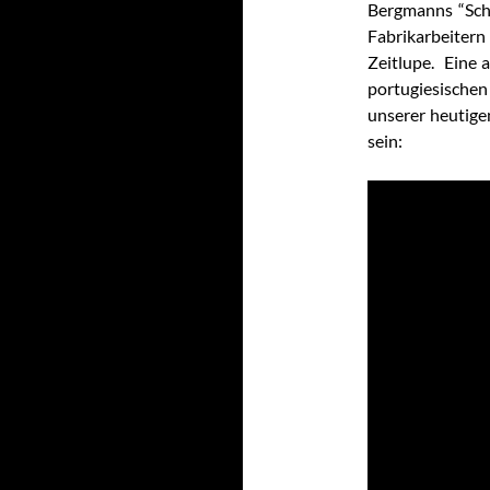
Bergmanns “Sch
Fabrikarbeitern 
Zeitlupe. Eine a
portugiesischen
unserer heutige
sein: