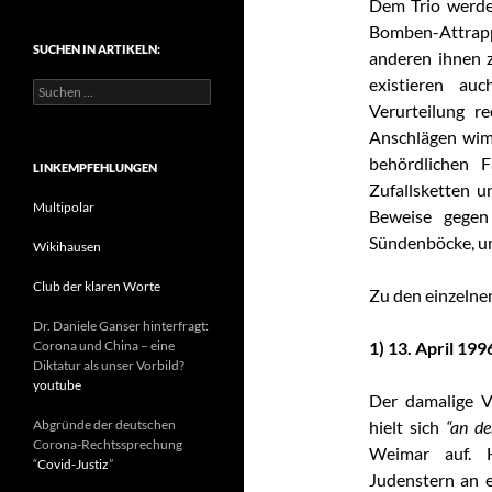
Dem Trio werde
t
Bomben-Attrap
e
SUCHEN IN ARTIKELN:
g
anderen ihnen 
o
existieren au
S
r
u
Verurteilung r
i
c
e
Anschlägen wi
h
n
behördlichen F
e
LINKEMPFEHLUNGEN
n
Zufallsketten 
n
Multipolar
Beweise gegen
a
Sündenböcke, u
c
Wikihausen
h
:
Club der klaren Worte
Zu den einzelne
Dr. Daniele Ganser hinterfragt:
Corona und China – eine
1) 13. April 19
Diktatur als unser Vorbild?
youtube
Der damalige Vo
Abgründe der deutschen
hielt sich
“an d
Corona-Rechtssprechung
Weimar auf. 
“
Covid-Justiz
”
Judenstern an 