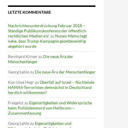
LETZTE KOMMENTARE
Nachrichtenunterdrückung Februar 2018 –
Ständige Publikumskonferenz der öffentlich-
rechtlichen Medien e.V.
zu
Nunes-Memo legt
nahe, dass Trump-Kampagne gesetzeswidrig
abgehört wurde
Bernhard Kirner
zu
Die neue Ära der
Menschenfänger
Georg Lehle
zu
Die neue Ära der Menschenfänger
Kay-Uwe Hegr
zu
Überfall auf Israel – flüchtende
HAMAS-Terroristen demnächst in Deutschland
herzlich willkommen?
Freigeist
zu
Eigenartigkeiten und Widersprüche
beim Polizistenmord von Heilbronn –
Zusammenfassung
Georg Lehle
zu
Eigenartigkeiten und