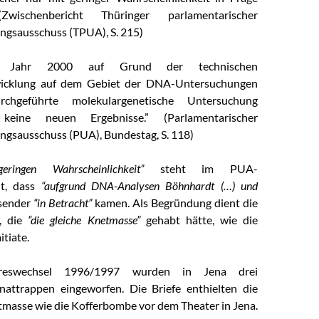
Zwischenbericht Thüringer parlamentarischer
gsausschuss (TPUA), S. 215)
 Jahr 2000 auf Grund der technischen
icklung auf dem Gebiet der DNA-Untersuchungen
rchgeführte molekulargenetische Untersuchung
 keine neuen Ergebnisse.” (Parlamentarischer
gsausschuss (PUA), Bundestag, S. 118)
geringen Wahrscheinlichkeit”
steht im PUA-
ht, dass
“aufgrund DNA-Analysen Böhnhardt (…) und
sender
“in Betracht”
kamen. Als Begründung dient die
, die
“die gleiche Knetmasse”
gehabt hätte, wie die
tiate.
reswechsel 1996/1997 wurden in Jena drei
nattrappen eingeworfen. Die Briefe enthielten die
tmasse wie die Kofferbombe vor dem Theater in Jena.