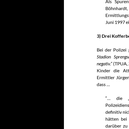
Als Spure
Böhnhard
Ermittlungs
Juni 1997 ei
3) Drei Koffer
Bei der Polize
Stadion Sprengs
negativ.”
(TPUA, 
Kinder die Att
Ermittler Jürg
dass …
“… die „
Polizeidiens
definitiv n
hätten bei 
darüber zu