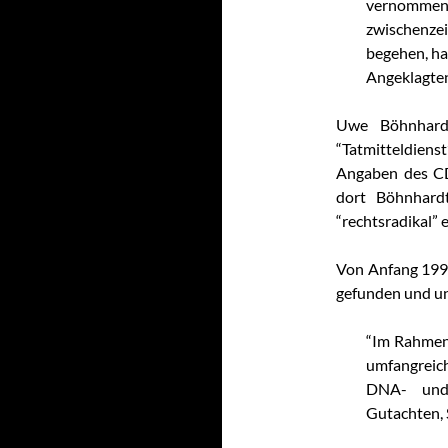
vernommen w
zwischenzei
begehen, ha
Angeklagten
Uwe Böhnhard
“Tatmitteldien
Angaben des C
dort Böhnhard
“rechtsradikal” 
Von Anfang 199
gefunden und un
“Im Rahmen
umfangreic
DNA- und
Gutachten, 