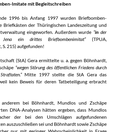
mben-Imitate mit Begleitschreiben
nde 1996 bis Anfang 1997 wurden Briefbomben-
e Briefkästen der Thüringischen Landeszeitung und
dtverwaltung eingeworfen. Außerdem wurde
“
in
der
ion Jena ein drittes Briefbombenimitat”
(TPUA,
, S. 215) aufgefunden!
tschaft (StA) Gera ermittelte u. a. gegen Böhnhardt,
schäpe
“wegen Störung des öffentlichen Friedens durch
traftaten.”
Mitte 1997 stellte die StA Gera das
weil kein Beweis für deren Tatbeteiligung erbracht
r anderem bei Böhnhardt, Mundlos und Zschäpe
rten DNA-Analysen hätten ergeben, dass Mundlos
sacher der bei den Umschlägen aufgefundenen
ten auszuschließen sei und Böhnhardt sowie Zschäpe
cher nur mit geringer Wahrscheinlichkeit in Frage