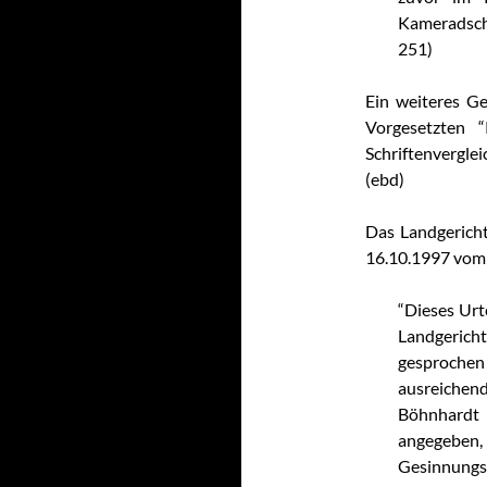
Kameradscha
251)
Ein weiteres G
Vorgesetzten 
Schriftenvergl
(ebd)
Das Landgerich
16.10.1997 vom 
“Dieses Urt
Landgeric
gesprochen
ausreiche
Böhnhardt
angegeben,
Gesinnungsg