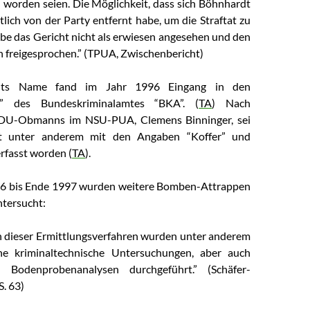
orden seien. Die Möglichkeit, dass sich Böhnhardt
tlich von der Party entfernt habe, um die Straftat zu
be das Gericht nicht als erwiesen angesehen und den
 freigesprochen.” (TPUA, Zwischenbericht)
ts Name fand im Jahr 1996 Eingang in den
st” des Bundeskriminalamtes “BKA”. (
TA
) Nach
DU-Obmanns im NSU-PUA, Clemens Binninger, sei
t unter anderem mit den Angaben “Koffer” und
erfasst worden (
TA
).
6 bis Ende 1997 wurden weitere Bomben-Attrappen
tersucht:
 dieser Ermittlungsverfahren wurden unter anderem
he
kriminaltechnische Untersuchungen, aber auch
 Bodenprobenanalysen
durchgeführt.” (Schäfer-
S. 63)