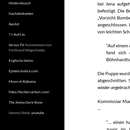
Hintermbusch
bei Jena aufge
befestigt. Die 
Nachdenkseiten
„Vorsicht Bombe
Apolut
angeschlossen.
von leichten Sc
TV
Auf1.tv
Servus-TV
: Kommentare von
“Auf einem 
Ferdinand Wegscheider.
fand sich 
Böhnhardts.
Englische Seiten
EpsteinJustice.com
Die Puppe wurde
abgeschnitten. 
Moon of Alabama
wieder angebrach
https://tuckercarlson.com/
Kommissiar Mari
The Jimmy Dore Show
…
Sammy Obeid,
youtube
“… einen ha
zuvor im 