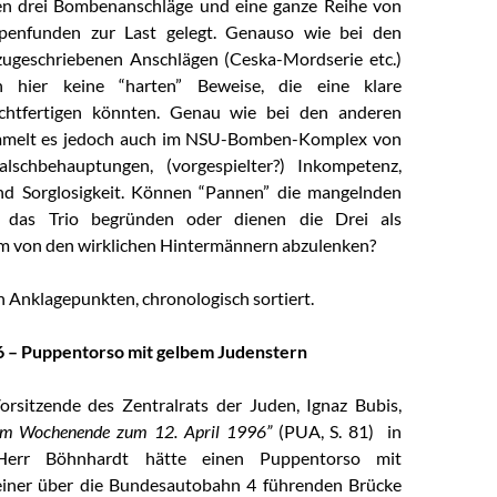
n drei Bombenanschläge und eine ganze Reihe von
penfunden zur Last gelegt. Genauso wie bei den
zugeschriebenen Anschlägen (Ceska-Mordserie etc.)
ch hier keine “harten” Beweise, die eine klare
echtfertigen könnten. Genau wie bei den anderen
mmelt es jedoch auch im NSU-Bomben-Komplex von
alschbehauptungen, (vorgespielter?) Inkompetenz,
und Sorglosigkeit. Können “Pannen” die mangelnden
 das Trio begründen oder dienen die Drei als
m von den wirklichen Hintermännern abzulenken?
n Anklagepunkten, chronologisch sortiert.
96 – Puppentorso mit gelbem Judenstern
rsitzende des Zentralrats der Juden, Ignaz Bubis,
em Wochenende zum 12. April 1996”
(PUA, S. 81) in
Herr Böhnhardt hätte einen Puppentorso mit
einer über die Bundesautobahn 4 führenden Brücke