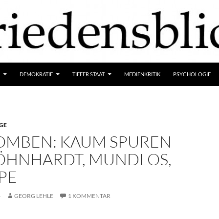
DEMOKRATIE
TIEFER STAAT
MEDIENKRITIK
PSYCHOLOGIE
GE
OMBEN: KAUM SPUREN
ÖHNHARDT, MUNDLOS,
PE
4
GEORG LEHLE
1 KOMMENTAR