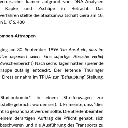
nverursacher kamen aufgrund von DNA-Analysen
t, Kapke und Zschäpe in Betracht. Das
verfahren stellte die Staatsanwaltschaft Gera am 18.
n (…).” S. 480
bomben-Attrappen
i ging am 30. September 1996
“ein Anruf ein, dass im
ätze deponiert seien. Eine sofortige Absuche verlief
Zwischenbericht) Nach sechs Tagen hätten spielende
rappe zufällig entdeckt. Der leitende Thüringer
en Dressler nahm im TPUA zur
“Behauptung”
Stellung,
Stadionbombe“ in einem Streifenwagen zur
tstelle gebracht worden sei (…). Er meinte, dass “dies
icht so gehandhabt werden sollte. Die Streifenbeamten
einem derartigen Auftrag die Pflicht gehabt, sich
 beschweren und die Ausführung des Transports zu