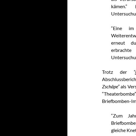
kämen.” (
Untersuchun
“Eine im
Weiterentw
erneut du
erbrachte
Untersuchun
Trotz der
“
Abschlussberic
Zschäpe”
als Ver
“Theaterbombe”
Briefbomben-Imi
“Zum Jah
Briefbombe
gleiche Kne