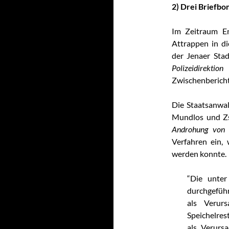
2) Drei Briefbo
Im Zeitraum E
Attrappen in di
der Jenaer Sta
Polizeidirekt
Zwischenbericht
Die Staatsanwal
Mundlos und Z
Androhung von S
Verfahren ein, 
werden konnte.
“Die unte
durchgefüh
als Verur
Speichelres
als Verursa