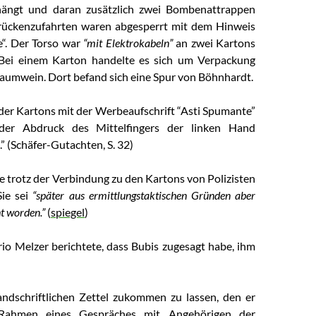
hängt und daran zusätzlich zwei Bombenattrappen
Brückenzufahrten waren abgesperrt mit dem Hinweis
“. Der Torso war
“mit Elektrokabeln”
an zwei Kartons
 Bei einem Karton handelte es sich um Verpackung
haumwein. Dort befand sich eine Spur von Böhnhardt.
der Kartons mit der Werbeaufschrift “Asti Spumante”
der Abdruck des Mittelfingers der linken Hand
” (Schäfer-Gutachten, S. 32)
 trotz der Verbindung zu den Kartons von Polizisten
Sie sei
“später aus ermittlungstaktischen Gründen aber
t worden.”
(
spiegel
)
o Melzer berichtete, dass Bubis zugesagt habe, ihm
ndschriftlichen Zettel zukommen zu lassen, den er
Rahmen eines Gespräches mit Angehörigen der