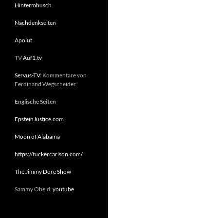
Hintermbusch
Nachdenkseiten
Apolut
TV
Auf1.tv
Servus-TV
: Kommentare von
Ferdinand Wegscheider.
Englische Seiten
EpsteinJustice.com
Moon of Alabama
https://tuckercarlson.com/
The Jimmy Dore Show
Sammy Obeid,
youtube