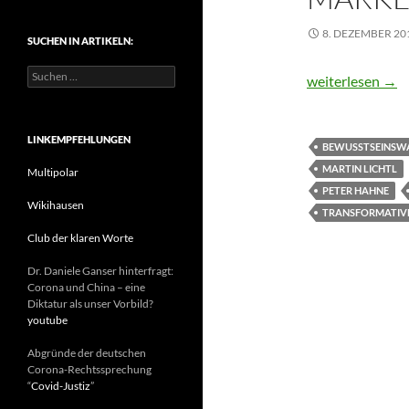
t
e
8. DEZEMBER 20
SUCHEN IN ARTIKELN:
g
o
S
r
Weg aus der Kri
weiterlesen
→
u
i
c
e
h
n
e
LINKEMPFEHLUNGEN
BEWUSSTSEINSW
n
MARTIN LICHTL
n
Multipolar
a
PETER HAHNE
c
Wikihausen
TRANSFORMATIV
h
:
Club der klaren Worte
Dr. Daniele Ganser hinterfragt:
Corona und China – eine
Diktatur als unser Vorbild?
youtube
Abgründe der deutschen
Corona-Rechtssprechung
“
Covid-Justiz
”