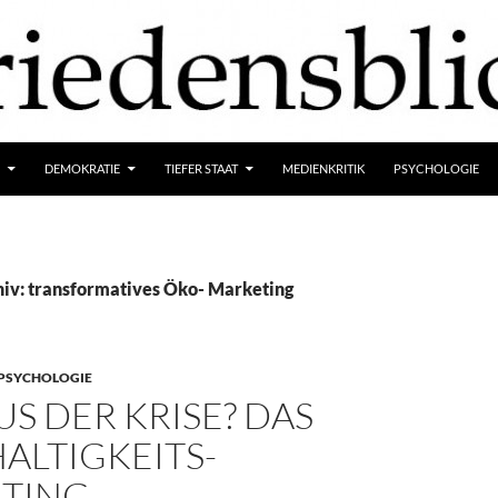
DEMOKRATIE
TIEFER STAAT
MEDIENKRITIK
PSYCHOLOGIE
iv: transformatives Öko- Marketing
PSYCHOLOGIE
S DER KRISE? DAS
ALTIGKEITS-
TING