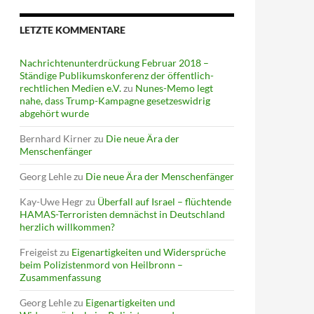
LETZTE KOMMENTARE
Nachrichtenunterdrückung Februar 2018 –
Ständige Publikumskonferenz der öffentlich-
rechtlichen Medien e.V.
zu
Nunes-Memo legt
nahe, dass Trump-Kampagne gesetzeswidrig
abgehört wurde
Bernhard Kirner
zu
Die neue Ära der
Menschenfänger
Georg Lehle
zu
Die neue Ära der Menschenfänger
Kay-Uwe Hegr
zu
Überfall auf Israel – flüchtende
HAMAS-Terroristen demnächst in Deutschland
herzlich willkommen?
Freigeist
zu
Eigenartigkeiten und Widersprüche
beim Polizistenmord von Heilbronn –
Zusammenfassung
Georg Lehle
zu
Eigenartigkeiten und