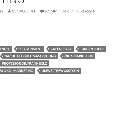
12
GEORG LEHLE
KOMMENTAR HINTERLASSEN
se? Das Nachhaltigkeits-Marketing
ANDEL
ECOTAINMENT
GREENPEACE
JÜRGEN FLIEGE
NACHHALTIGKEITS-MARKETING
ÖKO-MARKETING
PROFESSOR DR. FRANK BELZ
ES ÖKO- MARKETING
UMWELTBEWUSSTSEIN