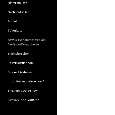
Hintermbusch
Nachdenkseiten
Apolut
TV
Auf1.tv
Servus-TV
: Kommentare von
Ferdinand Wegscheider.
Englische Seiten
EpsteinJustice.com
Moon of Alabama
https://tuckercarlson.com/
The Jimmy Dore Show
Sammy Obeid,
youtube