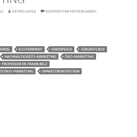
12
GEORG LEHLE
KOMMENTAR HINTERLASSEN
se? Das Nachhaltigkeits-Marketing
ANDEL
ECOTAINMENT
GREENPEACE
JÜRGEN FLIEGE
NACHHALTIGKEITS-MARKETING
ÖKO-MARKETING
PROFESSOR DR. FRANK BELZ
ES ÖKO- MARKETING
UMWELTBEWUSSTSEIN