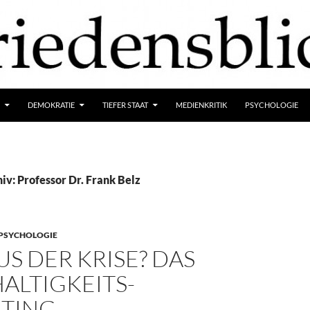
DEMOKRATIE
TIEFER STAAT
MEDIENKRITIK
PSYCHOLOGIE
iv: Professor Dr. Frank Belz
PSYCHOLOGIE
S DER KRISE? DAS
ALTIGKEITS-
TING