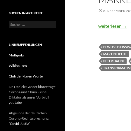
t
e
8. DEZEMBER 20
SUCHEN IN ARTIKELN:
g
o
S
r
Weg aus der Kri
weiterlesen
→
u
i
c
e
h
n
e
LINKEMPFEHLUNGEN
BEWUSSTSEINSW
n
MARTIN LICHTL
n
Multipolar
a
PETER HAHNE
c
Wikihausen
TRANSFORMATIV
h
:
Club der klaren Worte
Dr. Daniele Ganser hinterfragt:
Corona und China – eine
Diktatur als unser Vorbild?
youtube
Abgründe der deutschen
Corona-Rechtssprechung
“
Covid-Justiz
”