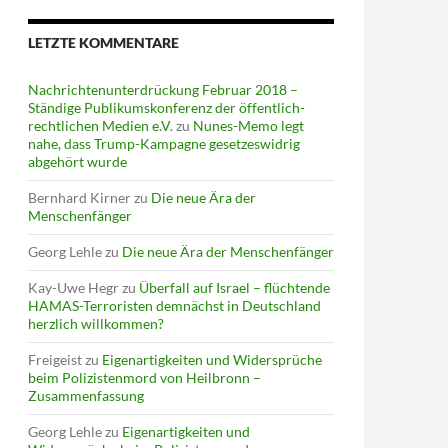
LETZTE KOMMENTARE
Nachrichtenunterdrückung Februar 2018 –
Ständige Publikumskonferenz der öffentlich-
rechtlichen Medien e.V.
zu
Nunes-Memo legt
nahe, dass Trump-Kampagne gesetzeswidrig
abgehört wurde
Bernhard Kirner
zu
Die neue Ära der
Menschenfänger
Georg Lehle
zu
Die neue Ära der Menschenfänger
Kay-Uwe Hegr
zu
Überfall auf Israel – flüchtende
HAMAS-Terroristen demnächst in Deutschland
herzlich willkommen?
Freigeist
zu
Eigenartigkeiten und Widersprüche
beim Polizistenmord von Heilbronn –
Zusammenfassung
Georg Lehle
zu
Eigenartigkeiten und