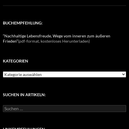
BUCHEMPFEHLUNG:
“Nachhaltige Lebensfreude, Wege vom inneren zum äußeren
Frieden”
(pdf-format, kostenloses Herunterladen)
KATEGORIEN
K
a
t
e
g
SUCHEN IN ARTIKELN:
o
r
S
i
u
e
c
n
h
e