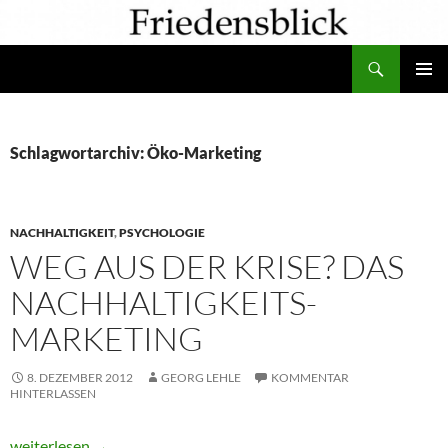
Zum
Inhalt
Suchen
springen
PRIMÄR
MENÜ
Schlagwortarchiv: Öko-Marketing
NACHHALTIGKEIT
,
PSYCHOLOGIE
WEG AUS DER KRISE? DAS
NACHHALTIGKEITS-
MARKETING
8. DEZEMBER 2012
GEORG LEHLE
KOMMENTAR
HINTERLASSEN
Weg aus der Krise? Das Nachhaltigkeits-Marketing
weiterlesen
→