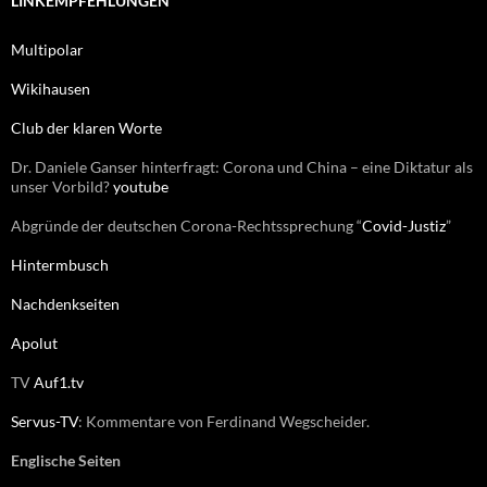
LINKEMPFEHLUNGEN
n
n
Multipolar
a
c
Wikihausen
h
:
Club der klaren Worte
Dr. Daniele Ganser hinterfragt: Corona und China – eine Diktatur als
unser Vorbild?
youtube
Abgründe der deutschen Corona-Rechtssprechung “
Covid-Justiz
”
Hintermbusch
Nachdenkseiten
Apolut
TV
Auf1.tv
Servus-TV
: Kommentare von Ferdinand Wegscheider.
Englische Seiten