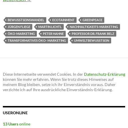
BEWUSSTSEINSWANDEL
ECOTAINMENT
GREENPEACE
JÜRGEN FLIEGE
MARTIN LICHTL
NACHHALTIGKEITS-MARKETING
ÖKO-MARKETING
PETER HAHNE
PROFESSOR DR. FRANK BELZ
TRANSFORMATIVES ÖKO- MARKETING
UMWELTBEWUSSTSEIN
Diese Internetseite verwendet Cookies. In der
Datenschutz-Erklärung
können Sie mehr erfahren. Wenn Sie trotz dieses Hinweises auf
meinem Blog bleiben, setze ich ihr Einverständnis voraus. Daher
verzichte ich auf Ihre ausdrückliche Einverständnis-Erklärung.
USERONLINE
13 Users
online