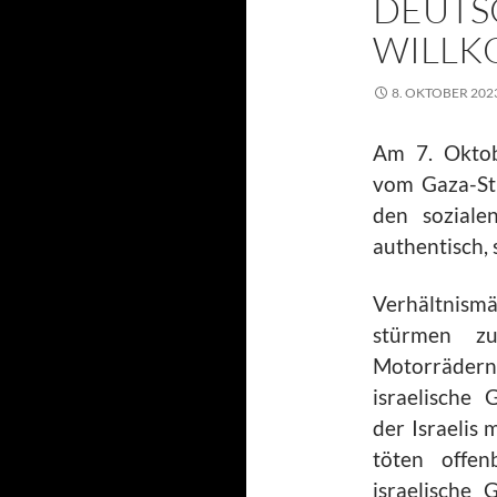
DEUTS
WILLK
8. OKTOBER 202
Am 7. Oktob
vom Gaza-Str
den sozialen
authentisch, 
Verhältnismä
stürmen z
Motorrädern,
israelische 
der Israelis
töten offen
israelische 