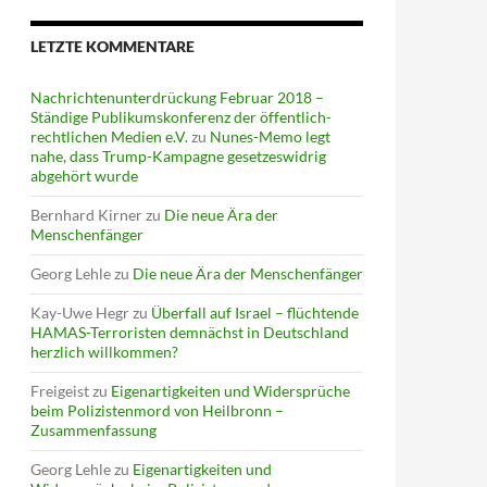
LETZTE KOMMENTARE
Nachrichtenunterdrückung Februar 2018 –
Ständige Publikumskonferenz der öffentlich-
rechtlichen Medien e.V.
zu
Nunes-Memo legt
nahe, dass Trump-Kampagne gesetzeswidrig
abgehört wurde
Bernhard Kirner
zu
Die neue Ära der
Menschenfänger
Georg Lehle
zu
Die neue Ära der Menschenfänger
Kay-Uwe Hegr
zu
Überfall auf Israel – flüchtende
HAMAS-Terroristen demnächst in Deutschland
herzlich willkommen?
Freigeist
zu
Eigenartigkeiten und Widersprüche
beim Polizistenmord von Heilbronn –
Zusammenfassung
Georg Lehle
zu
Eigenartigkeiten und