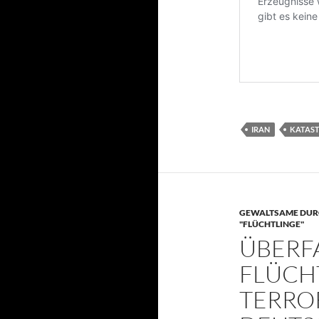
IRAN
KATAST
GEWALTSAME DURC
"FLÜCHTLINGE"
ÜBERFA
FLÜCH
TERRO