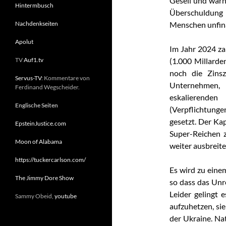
Gesell und warn
Hintermbusch
Überschuldun
Nachdenkseiten
Menschen unfina
Apolut
Im Jahr 2024 zah
TV
Auf1.tv
(1.000 Millard
noch die Zins
Servus-TV
: Kommentare von
Unternehmen, 
Ferdinand Wegscheider.
eskalierende
Englische Seiten
(Verpflichtunge
gesetzt. Der Ka
EpsteinJustice.com
Super-Reichen 
Moon of Alabama
weiter ausbreit
https://tuckercarlson.com/
Es wird zu ein
The Jimmy Dore Show
so dass das Un
Leider gelingt
Sammy Obeid,
youtube
aufzuhetzen, sie
der Ukraine. Na