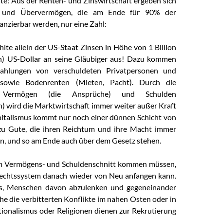
te: Aus der Renten- und Zinswirtschaft ergeben sich
g und Übervermögen, die am Ende für 90% der
nzierbar werden, nur eine Zahl:
lte allein der US-Staat Zinsen in Höhe von 1 Billion
en) US-Dollar an seine Gläubiger aus! Dazu kommen
zahlungen von verschuldeten Privatpersonen und
sowie Bodenrenten (Mieten, Pacht). Durch die
n Vermögen (die Ansprüche) und Schulden
n) wird die Marktwirtschaft immer weiter außer Kraft
pitalismus kommt nur noch einer dünnen Schicht von
zu Gute, die ihren Reichtum und ihre Macht immer
en, und so am Ende auch über dem Gesetz stehen.
em Vermögens- und Schuldenschnitt kommen müssen,
rechtssystem danach wieder von Neu anfangen kann.
 es, Menschen davon abzulenken und gegeneinander
he die verbitterten Konflikte im nahen Osten oder in
tionalismus oder Religionen dienen zur Rekrutierung