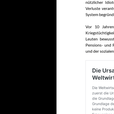
nützlicher Idi
Verluste verant
System begründ
Vor 10 Jahren
Kriegstüchtigkei
Leuten bewusst
Pensions- und R
und der sozialen