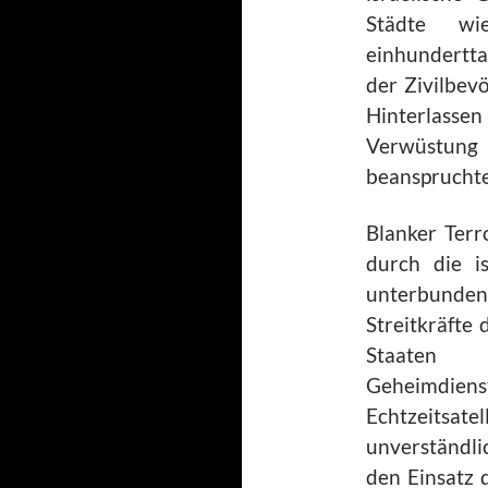
Städte w
einhundertta
der Zivilbev
Hinterlass
Verwüstung
beanspruchte
Blanker Terr
durch die is
unterbunden 
Streitkräfte
Staate
Geheimd
Echtzeitsatel
unverständli
den Einsatz 