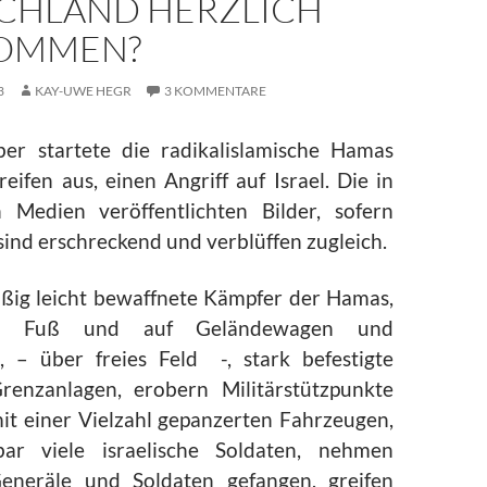
CHLAND HERZLICH
OMMEN?
3
KAY-UWE HEGR
3 KOMMENTARE
er startete die radikalislamische Hamas
eifen aus, einen Angriff auf Israel. Die in
 Medien veröffentlichten Bilder, sofern
sind erschreckend und verblüffen zugleich.
ßig leicht bewaffnete Kämpfer der Hamas,
u Fuß und auf Geländewagen und
 – über freies Feld -, stark befestigte
Grenzanlagen, erobern Militärstützpunkte
 mit einer Vielzahl gepanzerten Fahrzeugen,
bar viele israelische Soldaten, nehmen
Generäle und Soldaten gefangen, greifen