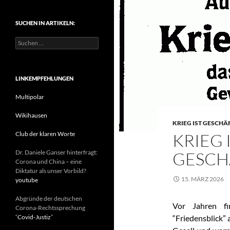
t
e
SUCHEN IN ARTIKELN:
g
o
S
r
u
i
c
e
h
n
e
LINKEMPFEHLUNGEN
n
n
Multipolar
a
c
Wikihausen
KRIEG IST GESCHÄ
h
:
Club der klaren Worte
KRIEG 
Dr. Daniele Ganser hinterfragt:
GESCH
Corona und China – eine
Diktatur als unser Vorbild?
15. MÄRZ 2026
youtube
Abgründe der deutschen
Vor Jahren fi
Corona-Rechtssprechung
“
Covid-Justiz
”
“Friedensblick” a