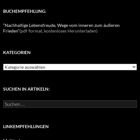
BUCHEMPFEHLUNG:
“Nachhaltige Lebensfreude, Wege vom inneren zum äußeren
Frieden”
(pdf-format, kostenloses Herunterladen)
KATEGORIEN
K
a
t
e
g
SUCHEN IN ARTIKELN:
o
r
S
i
u
e
c
n
h
e
LINKEMPFEHLUNGEN
n
n