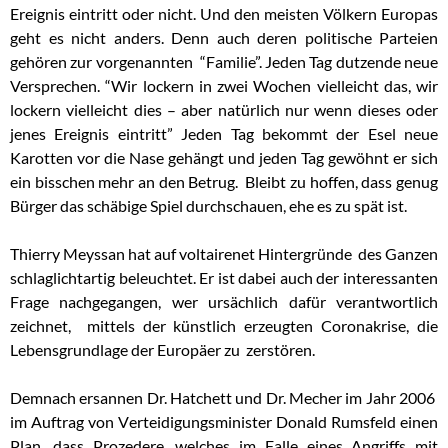
Ereignis eintritt oder nicht. Und den meisten Völkern Europas
geht es nicht anders. Denn auch deren politische Parteien
gehören zur vorgenannten “Familie”. Jeden Tag dutzende neue
Versprechen. “Wir lockern in zwei Wochen vielleicht das, wir
lockern vielleicht dies – aber natürlich nur wenn dieses oder
jenes Ereignis eintritt” Jeden Tag bekommt der Esel neue
Karotten vor die Nase gehängt und jeden Tag gewöhnt er sich
ein bisschen mehr an den Betrug. Bleibt zu hoffen, dass genug
Bürger das schäbige Spiel durchschauen, ehe es zu spät ist.
Thierry Meyssan hat auf voltairenet Hintergründe des Ganzen
schlaglichtartig beleuchtet. Er ist dabei auch der interessanten
Frage nachgegangen, wer ursächlich dafür verantwortlich
zeichnet, mittels der künstlich erzeugten Coronakrise, die
Lebensgrundlage der Europäer zu zerstören.
Demnach ersannen Dr. Hatchett und Dr. Mecher im Jahr 2006
im Auftrag von Verteidigungsminister Donald Rumsfeld einen
Plan, dass Prozedere, welches im Falle eines Angriffs mit