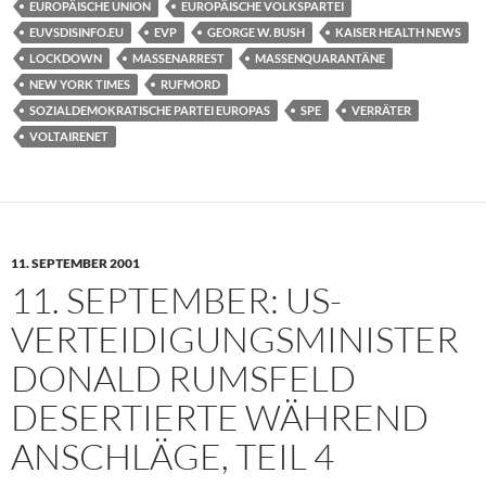
EUROPÄISCHE UNION
EUROPÄISCHE VOLKSPARTEI
EUVSDISINFO.EU
EVP
GEORGE W. BUSH
KAISER HEALTH NEWS
LOCKDOWN
MASSENARREST
MASSENQUARANTÄNE
NEW YORK TIMES
RUFMORD
SOZIALDEMOKRATISCHE PARTEI EUROPAS
SPE
VERRÄTER
VOLTAIRENET
11. SEPTEMBER 2001
11. SEPTEMBER: US-
VERTEIDIGUNGSMINISTER
DONALD RUMSFELD
DESERTIERTE WÄHREND
ANSCHLÄGE, TEIL 4