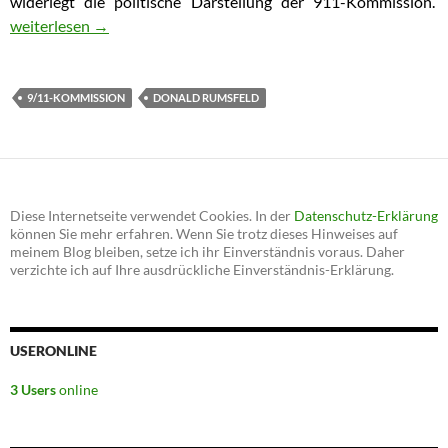
widerlegt die politische Darstellung der 911-Kommission.
11. September 2001: Deswegen reagierte das Pentagon nicht auf
weiterlesen
→
9/11-KOMMISSION
DONALD RUMSFELD
Diese Internetseite verwendet Cookies. In der
Datenschutz-Erklärung
können Sie mehr erfahren. Wenn Sie trotz dieses Hinweises auf
meinem Blog bleiben, setze ich ihr Einverständnis voraus. Daher
verzichte ich auf Ihre ausdrückliche Einverständnis-Erklärung.
USERONLINE
3 Users
online