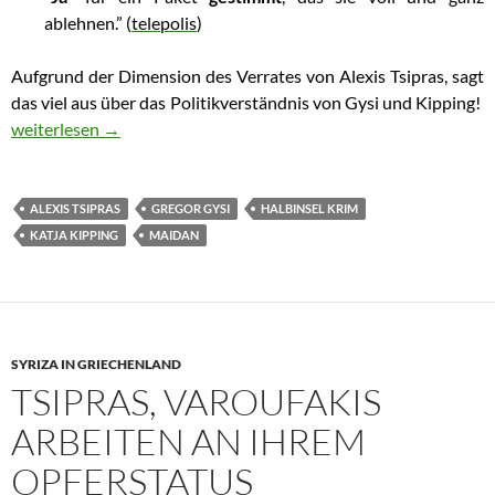
ablehnen.” (
telepolis
)
Aufgrund der Dimension des Verrates von Alexis Tsipras, sagt
das
viel aus über das Politikverständnis von Gysi und Kipping!
Gregor Gysi, Katja Kipping würden wie Tsipras zu Verrätern we
weiterlesen
→
ALEXIS TSIPRAS
GREGOR GYSI
HALBINSEL KRIM
KATJA KIPPING
MAIDAN
SYRIZA IN GRIECHENLAND
TSIPRAS, VAROUFAKIS
ARBEITEN AN IHREM
OPFERSTATUS