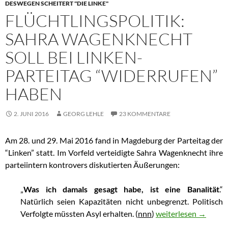
DESWEGEN SCHEITERT "DIE LINKE"
FLÜCHTLINGSPOLITIK:
SAHRA WAGENKNECHT
SOLL BEI LINKEN-
PARTEITAG “WIDERRUFEN”
HABEN
2. JUNI 2016
GEORG LEHLE
23 KOMMENTARE
Am 28. und 29. Mai 2016 fand in Magdeburg der Parteitag der
“Linken” statt. Im Vorfeld verteidigte Sahra Wagenknecht ihre
parteiintern kontrovers diskutierten Äußerungen:
„
Was ich damals gesagt habe, ist eine Banalität
.“
Natürlich seien Kapazitäten nicht unbegrenzt. Politisch
Verfolgte müssten Asyl erhalten. (
nnn
)
Flüchtlingspolitik: 
weiterlesen
→