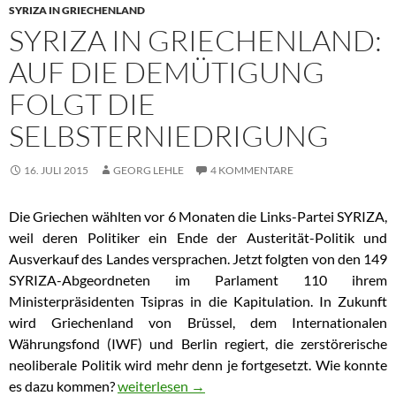
SYRIZA IN GRIECHENLAND
SYRIZA IN GRIECHENLAND:
AUF DIE DEMÜTIGUNG
FOLGT DIE
SELBSTERNIEDRIGUNG
16. JULI 2015
GEORG LEHLE
4 KOMMENTARE
Die Griechen wählten vor 6 Monaten die Links-Partei SYRIZA,
weil deren Politiker ein Ende der Austerität-Politik und
Ausverkauf des Landes versprachen. Jetzt folgten von den 149
SYRIZA-Abgeordneten im Parlament 110 ihrem
Ministerpräsidenten Tsipras in die Kapitulation. In Zukunft
wird Griechenland von Brüssel, dem Internationalen
Währungsfond (IWF) und Berlin regiert, die zerstörerische
neoliberale Politik wird mehr denn je fortgesetzt. Wie konnte
es dazu kommen?
SYRIZA in Griechenland: Auf die Demütigung f
weiterlesen
→