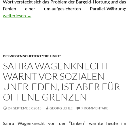
Wort versteckt sich das Problem der Bargeld-Hortung und das
Fehlen einer umlaufgesicherten Parallel-Währung:
Liquiditätsmangel erwürgt griechische Wirtschaft
weiterlesen
→
DESWEGEN SCHEITERT "DIE LINKE"
SAHRA WAGENKNECHT
WARNT VOR SOZIALEN
UNFRIEDEN, IST ABER FÜR
OFFENE GRENZEN
24. SEPTEMBER 2015
GEORG LEHLE
7 KOMMENTARE
Sahra Wagenknecht von der “Linken” warnte heute im