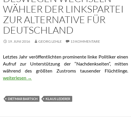
WÄHLER DER LINKSPARTEI
ZUR ALTERNATIVE FÜR
DEUTSCHLAND
19. JUNI 2016
GEORG LEHLE
13 KOMMENTARE
Letztes Jahr veröffentlichten prominente linke Politiker einen
Aufruf zur Unterstützung der “Nachdenkseiten”, mitten
während des größten Zustroms tausender Flüchtlinge.
Deswegen wechseln Wähler der Linkspartei zur Alternative für
weiterlesen
→
DIETMAR BARTSCH
KLAUS LEDERER