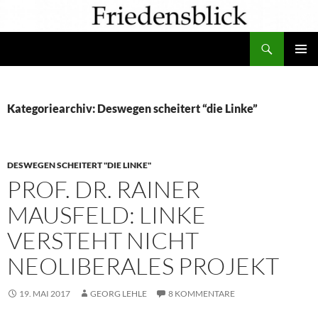
Zum
Inhalt
Suchen
springen
PRIMÄR
MENÜ
Kategoriearchiv: Deswegen scheitert “die Linke”
DESWEGEN SCHEITERT "DIE LINKE"
PROF. DR. RAINER
MAUSFELD: LINKE
VERSTEHT NICHT
NEOLIBERALES PROJEKT
19. MAI 2017
GEORG LEHLE
8 KOMMENTARE