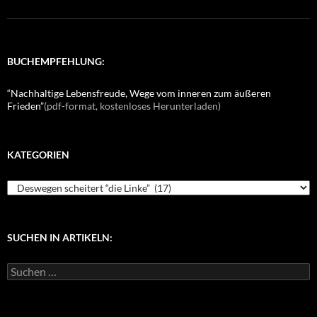
BUCHEMPFEHLUNG:
“Nachhaltige Lebensfreude, Wege vom inneren zum äußeren
Frieden”
(pdf-format, kostenloses Herunterladen)
KATEGORIEN
K
a
t
e
g
SUCHEN IN ARTIKELN:
o
r
S
i
u
e
c
n
h