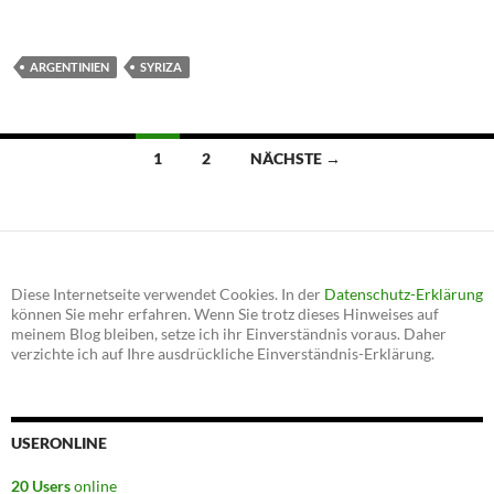
ARGENTINIEN
SYRIZA
1
2
NÄCHSTE →
Beitragsnavigation
Diese Internetseite verwendet Cookies. In der
Datenschutz-Erklärung
können Sie mehr erfahren. Wenn Sie trotz dieses Hinweises auf
meinem Blog bleiben, setze ich ihr Einverständnis voraus. Daher
verzichte ich auf Ihre ausdrückliche Einverständnis-Erklärung.
USERONLINE
20 Users
online