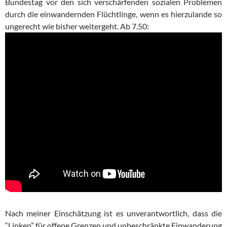
Bundestag vor den sich verschärfenden sozialen Problemen
durch die einwandernden Flüchtlinge, wenn es hierzulande so
ungerecht wie bisher weitergeht. Ab 7.50:
Nach meiner Einschätzung ist es unverantwortlich, dass die
“Linken” für offene Grenzen und unbeschränkte Einwanderung