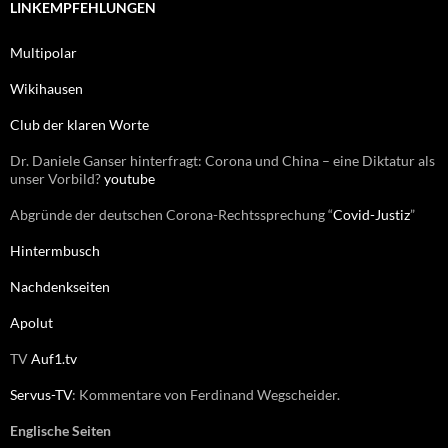
e
LINKEMPFEHLUNGEN
n
n
Multipolar
a
c
Wikihausen
h
:
Club der klaren Worte
Dr. Daniele Ganser hinterfragt: Corona und China – eine Diktatur als
unser Vorbild?
youtube
Abgründe der deutschen Corona-Rechtssprechung “
Covid-Justiz
”
Hintermbusch
Nachdenkseiten
Apolut
TV
Auf1.tv
Servus-TV
: Kommentare von Ferdinand Wegscheider.
Englische Seiten