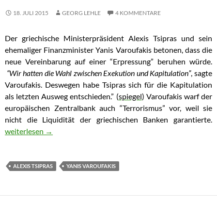
18. JULI 2015
GEORG LEHLE
4 KOMMENTARE
Der griechische Ministerpräsident Alexis Tsipras und sein
ehemaliger Finanzminister Yanis Varoufakis betonen, dass die
neue Vereinbarung auf einer “Erpressung” beruhen würde.
“Wir hatten die Wahl zwischen Exekution und Kapitulation”
, sagte
Varoufakis. Deswegen habe Tsipras sich für die Kapitulation
als letzten Ausweg entschieden.” (
spiegel
) Varoufakis warf der
europäischen Zentralbank auch “Terrorismus” vor, weil sie
nicht die Liquidität der griechischen Banken garantierte.
Tsipras, Varoufakis arbeiten an ihrem Opferstatus
weiterlesen
→
ALEXIS TSIPRAS
YANIS VAROUFAKIS