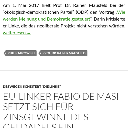
Am 1. Mai 2017 hielt Prof. Dr. Rainer Mausfeld bei der
“ökologisch-demokratischen Partei” (ÖDP) den Vortrag „
Wie
werden Meinung und Demokratie gesteuert
“. Darin kritisierte
er Linke, die das neoliberale Projekt nicht verstehen würden.
Prof. Dr. Rainer Mausfeld: Linke versteht nicht neoliberales Proj
weiterlesen
→
PHILIP MIROWSKI
PROF. DR. RAINER MAUSFELD
DESWEGEN SCHEITERT "DIE LINKE"
EU-LINKER FABIO DE MASI
SETZT SICH FÜR
ZINSGEWINNE DES
GELDADELS EIN