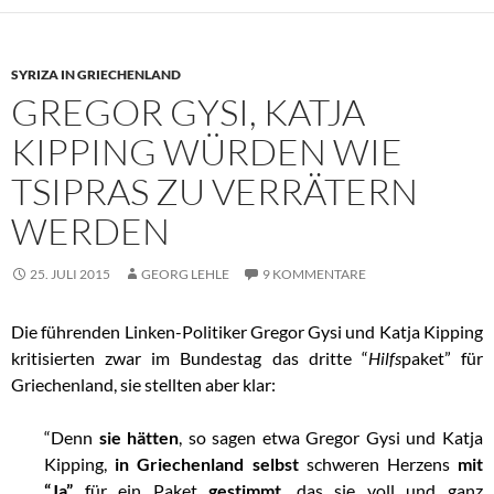
SYRIZA IN GRIECHENLAND
GREGOR GYSI, KATJA
KIPPING WÜRDEN WIE
TSIPRAS ZU VERRÄTERN
WERDEN
25. JULI 2015
GEORG LEHLE
9 KOMMENTARE
Die führenden Linken-Politiker Gregor Gysi und Katja Kipping
kritisierten zwar im Bundestag das dritte “
Hilfs
paket” für
Griechenland, sie stellten aber klar:
“Denn
sie hätten
, so sagen etwa Gregor Gysi und Katja
Kipping,
in Griechenland selbst
schweren Herzens
mit
“Ja”
für ein Paket
gestimmt
, das sie voll und ganz