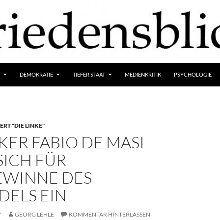
DEMOKRATIE
TIEFER STAAT
MEDIENKRITIK
PSYCHOLOGIE
RT "DIE LINKE"
KER FABIO DE MASI
SICH FÜR
EWINNE DES
DELS EIN
7
GEORG LEHLE
KOMMENTAR HINTERLASSEN