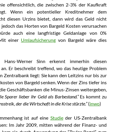
mie offensichtlich, die zwischen 2-3% der Kaufkraft
egt. Wenn ein potentieller Kreditnehmer dem
cht diesen Urzins bietet, dann wird das Geld nicht
 jedoch das Horten von Bargeld Kosten verursachen
ürde auch eine langfristige Geldanlage von 0%
 Mit einer
Umlaufsicherung
von Bargeld wäre dies
m) Hans-Werner Sinn erkennt immerhin diesen
n. Er beschreibt treffend, wo das heutige Problem
 Zentralbank liegt: Sie kann den Leitzins nur bis zur
kosten von Bargeld senken. Wenn der Zins tiefer ins
 die Geschäftsbanken die Minus-Zinsen weitergeben,
ie Sparer lieber ihr Geld als Barbestand.”
Es kommt zu
nsstreik, der die Wirtschaft in die Krise stürzte.”
(
inwo
)
ammenhang ist auf eine
Studie
der US-Zentralbank
sen: Im Jahr 2009, mitten während der Finanz- und
”, kam sie durch Anwendung der “Taylor Regel” zum