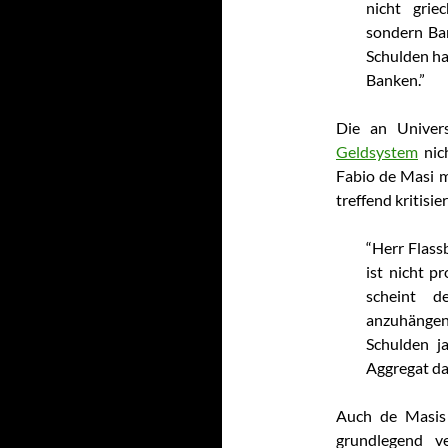
nicht grie
sondern Ba
Schulden ha
Banken.”
Die an Univers
Geldsystem
nich
Fabio de Masi m
treffend kritisier
“Herr Flass
ist nicht p
scheint de
anzuhängen,
Schulden j
Aggregat da
Auch de Masis 
grundlegend v