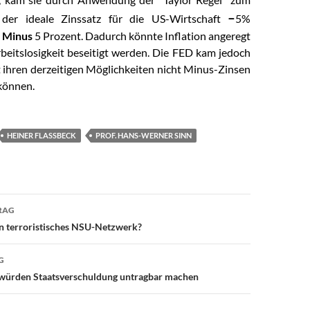
–
 der ideale Zinssatz für die US-Wirtschaft
5%
.
Minus
5 Prozent. Dadurch könnte Inflation angeregt
beitslosigkeit beseitigt werden. Die FED kam jedoch
t ihren derzeitigen Möglichkeiten nicht Minus-Zinsen
können.
HEINER FLASSBECK
PROF. HANS-WERNER SINN
RAG
avigation
in terroristisches NSU-Netzwerk?
G
 würden Staatsverschuldung untragbar machen