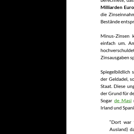
Milliarden Eur
die Zinseinnah
Bestände entspr
Minus-Zinsen 
einfach um. Am
hochverschuld
Zinsausgaben sp
Spiegelbildlich 
der Geldadel, 
Staat. Diese un
der Grund für d
Sogar
de Masi
r
Irland und Spani
“Dort war 
Ausland) d