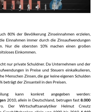
ch 80% der Bevölkerung Zinseinnahmen erzielen,
die Einnahmen immer durch die Zinsaufwendungen
fen. Nur die obersten 10% machen einen großen
eitsloses Einkommen.
icht nur private Schuldner. Da Unternehmen und der
aufwendungen in Preise und Steuern einkalkulieren,
che Menschen Zinsen, die gar keine eigenen Schulden
% beträgt der Zinsanteil in den Preisen.
ilung kann konkret angegeben werden:
gen
2010, allein in Deutschland, betrugen fast
8.000
. Der Wirtschaftsanalytiker Helmut Creutz
ss Geschäftsbanken allein von 1990 bis 2010
4.460