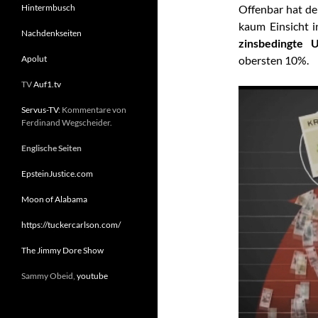
Hintermbusch
Offenbar hat de
kaum Einsicht i
Nachdenkseiten
zinsbedingte 
Apolut
obersten 10%.
TV
Auf1.tv
Servus-TV
: Kommentare von
Ferdinand Wegscheider.
Englische Seiten
EpsteinJustice.com
Moon of Alabama
https://tuckercarlson.com/
The Jimmy Dore Show
Sammy Obeid,
youtube