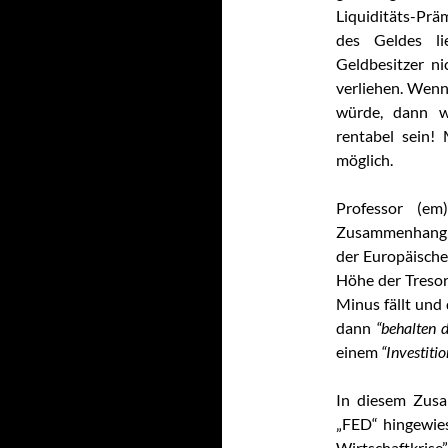
Liquiditäts-Prä
des Geldes li
Geldbesitzer ni
verliehen. Wenn
würde, dann w
rentabel sein!
möglich.
Professor (e
Zusammenhang a
der Europäischen
Höhe der Tresor
Minus fällt und
dann
“behalten d
einem
“Investitio
In diesem Zus
„FED“ hingewie
Wirtschaftkrise