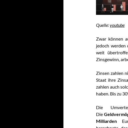
Quelle:
youtube
Zwar können au
jedoch werden 
weit übertrof
Zinsgewinn, arb
Zinsen zahlen n
Staat ihre Zins
zahlen auch sol
haben. Bis zu 30
Die Umverte
Die
Geldvermö
Milliarden
Euro
berechnete, da