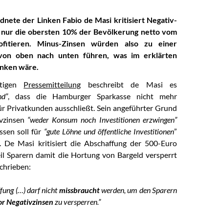
nete der Linken Fabio de Masi kritisiert Negativ-
 nur die obersten 10% der Bevölkerung netto vom
ofitieren. Minus-Zinsen würden also zu einer
von oben nach unten führen, was im erklärten
inken wäre.
utigen
Pressemitteilung
beschreibt de Masi es
nd”
, dass die Hamburger Sparkasse nicht mehr
ür Privatkunden ausschließt. Sein angeführter Grund
ivzinsen
“weder Konsum noch Investitionen erzwingen”
ssen soll für
“gute Löhne und öffentliche Investitionen
”
. De Masi kritisiert die Abschaffung der 500-Euro
il Sparern damit die Hortung von Bargeld versperrt
chrieben:
fung (…) darf nicht
missbraucht
werden, um den Sparern
or Negativzinsen
zu versperren.”