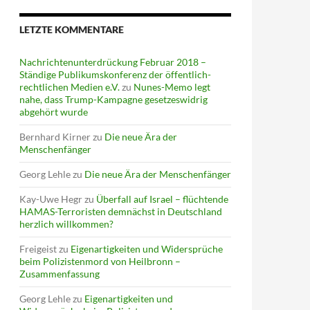
LETZTE KOMMENTARE
Nachrichtenunterdrückung Februar 2018 –
Ständige Publikumskonferenz der öffentlich-
rechtlichen Medien e.V.
zu
Nunes-Memo legt
nahe, dass Trump-Kampagne gesetzeswidrig
abgehört wurde
Bernhard Kirner
zu
Die neue Ära der
Menschenfänger
Georg Lehle
zu
Die neue Ära der Menschenfänger
Kay-Uwe Hegr
zu
Überfall auf Israel – flüchtende
HAMAS-Terroristen demnächst in Deutschland
herzlich willkommen?
Freigeist
zu
Eigenartigkeiten und Widersprüche
beim Polizistenmord von Heilbronn –
Zusammenfassung
Georg Lehle
zu
Eigenartigkeiten und