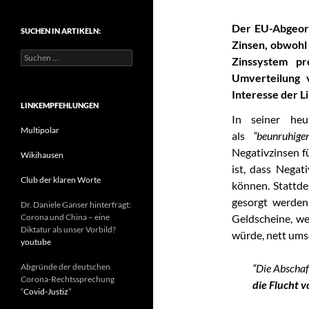
t
e
Der EU-Abgeord
SUCHEN IN ARTIKELN:
g
Zinsen, obwohl
o
S
r
Zinssystem pr
u
i
Umverteilung 
c
e
h
Interesse der L
n
e
LINKEMPFEHLUNGEN
n
In seiner he
n
Multipolar
als
“beunruhige
a
Negativzinsen f
c
Wikihausen
h
ist, dass Negat
:
Club der klaren Worte
können. Stattde
gesorgt werden
Dr. Daniele Ganser hinterfragt:
Corona und China – eine
Geldscheine, we
Diktatur als unser Vorbild?
würde, nett ums
youtube
Abgründe der deutschen
“Die Abschaf
Corona-Rechtssprechung
die Flucht v
“
Covid-Justiz
”