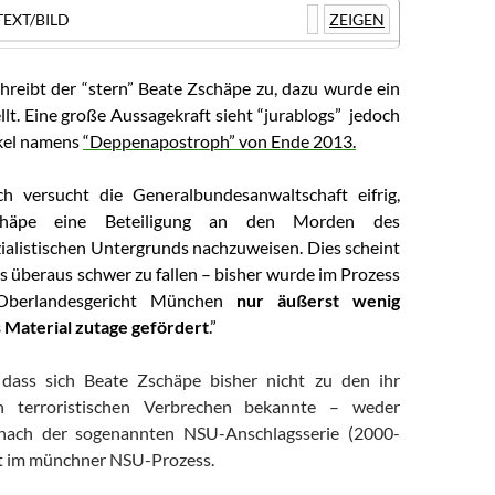
EXT/BILD
ZEIGEN
hreibt der “stern” Beate Zschäpe zu, dazu wurde ein
lt. Eine große Aussagekraft sieht “jurablogs” jedoch
ikel namens
“Deppenapostroph” von Ende 2013.
h versucht die Generalbundesanwaltschaft eifrig,
chäpe eine Beteiligung an den Morden des
ialistischen Untergrunds nachzuweisen. Dies scheint
gs überaus schwer zu fallen – bisher wurde im Prozess
berlandesgericht München
nur äußerst wenig
 Material zutage gefördert
.”
, dass sich Beate Zschäpe bisher nicht zu den ihr
en terroristischen Verbrechen bekannte – weder
nach der sogenannten NSU-Anschlagsserie (2000-
zt im münchner NSU-Prozess.