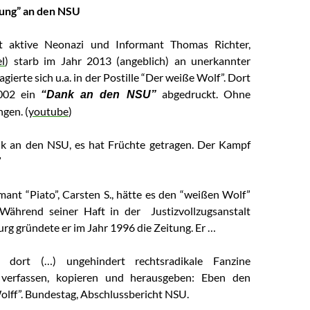
ung” an den NSU
t aktive Neonazi und Informant Thomas Richter,
el
) starb im Jahr 2013 (angeblich) an unerkannter
gierte sich u.a. in der Postille “Der weiße Wolf”. Dort
002 ein
abgedruckt. Ohne
“Dank an den NSU”
gen. (
youtube
)
nk an den NSU, es hat Früchte getragen. Der Kampf
”
ant “Piato”, Carsten S., hätte es den “weißen Wolf”
 Während seiner Haft in der Justizvollzugsanstalt
rg gründete er im Jahr 1996 die Zeitung. Er …
 dort (…) ungehindert rechtsradikale Fanzine
 verfassen, kopieren und herausgeben: Eben den
lff”.
Bundestag, Abschlussbericht NSU.