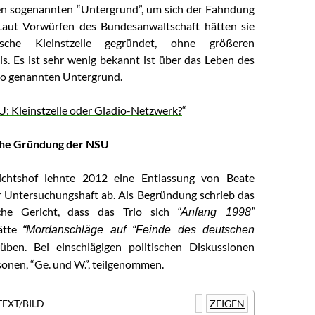
en sogenannten “Untergrund”, um sich der Fahndung
Laut Vorwürfen des Bundesanwaltschaft hätten sie
tische Kleinstzelle gegründet, ohne größeren
is. Es ist sehr wenig bekannt ist über das Leben des
 so genannten Untergrund.
: Kleinstzelle oder Gladio-Netzwerk?
“
che Gründung der NSU
ichtshof lehnte 2012 eine Entlassung von Beate
 Untersuchungshaft ab. Als Begründung schrieb das
che Gericht, dass das Trio sich
“Anfang 1998”
ätte
“Mordanschläge auf “Feinde des deutschen
üben. Bei einschlägigen politischen Diskussionen
sonen, “Ge. und W.”, teilgenommen.
EXT/BILD
ZEIGEN