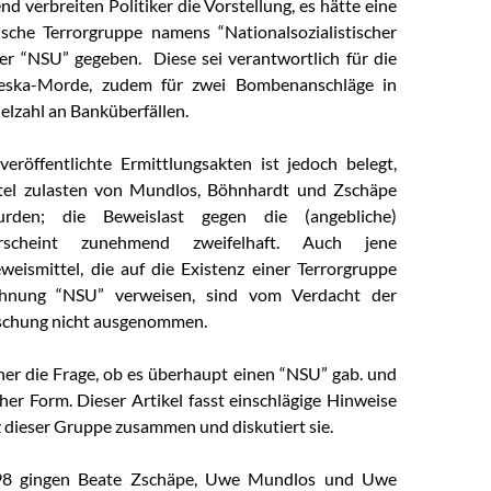
nd verbreiten Politiker die Vorstellung, es hätte eine
ische Terrorgruppe namens “Nationalsozialistischer
r “NSU” gegeben. Diese sei verantwortlich für die
eska-Morde, zudem für zwei Bombenanschläge in
elzahl an Banküberfällen.
veröffentlichte Ermittlungsakten ist jedoch belegt,
tel zulasten von Mundlos, Böhnhardt und Zschäpe
urden; die Beweislast gegen die (angebliche)
 erscheint zunehmend zweifelhaft. Auch jene
weismittel, die auf die Existenz einer Terrorgruppe
chnung “NSU” verweisen, sind vom Verdacht der
lschung nicht ausgenommen.
aher die Frage, ob es überhaupt einen “NSU” gab. und
her Form. Dieser Artikel fasst einschlägige Hinweise
z dieser Gruppe zusammen und diskutiert sie.
98 gingen Beate Zschäpe, Uwe Mundlos und Uwe