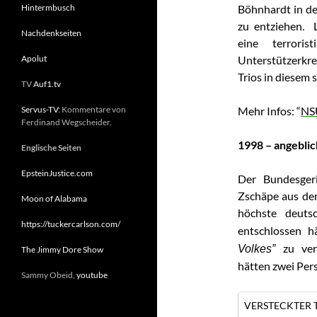
Hintermbusch
Böhnhardt in d
zu entziehen. 
Nachdenkseiten
eine terroris
Apolut
Unterstützerkre
Trios in diesem
TV
Auf1.tv
Servus-TV
: Kommentare von
Mehr Infos: “
NSU
Ferdinand Wegscheider.
1998 – angebli
Englische Seiten
EpsteinJustice.com
Der Bundesger
Zschäpe aus der
Moon of Alabama
höchste deuts
https://tuckercarlson.com/
entschlossen h
zu ver
Volkes”
The Jimmy Dore Show
hätten zwei Per
Sammy Obeid,
youtube
VERSTECKTER T