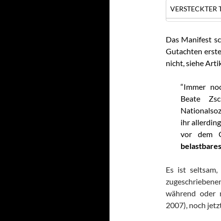
VERSTECKTER T
Das Manifest sc
Gutachten erstel
nicht, siehe Art
“Immer noc
Beate Zs
Nationalsoz
ihr allerdin
vor dem O
belastbares
Es ist seltsam
zugeschrieben
während oder 
2007), noch jet