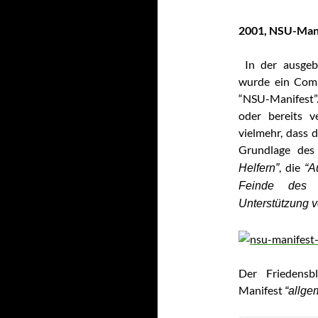
2001, NSU-Man
In der ausgeb
wurde ein Compu
“NSU-Manifest”.
oder bereits v
vielmehr, dass d
Grundlage de
, die
Helfern”
“A
Feinde des 
Unterstützung 
Der Friedensb
Manifest
“allge