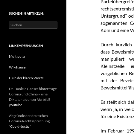
Parteiübergreife
t
rechtsextremist
e
SUCHEN IN ARTIKELN:
g
Untergrund” ode
o
sogenannten C
S
r
u
Köln und eine Vi
i
c
e
h
n
Durch kürzlich 
e
LINKEMPFEHLUNGEN
n
dass Beweismit
n
Multipolar
manipuliert w
a
Kleinstzelle
c
Wikihausen
h
vorgeblichen Be
:
Club der klaren Worte
mit der Bezei
Beweismittelfä
Dr. Daniele Ganser hinterfragt:
Corona und China – eine
Diktatur als unser Vorbild?
Es stellt sich d
youtube
wenn ja, in welc
Abgründe der deutschen
für eine Existen
Corona-Rechtssprechung
“
Covid-Justiz
”
Im Februar 19