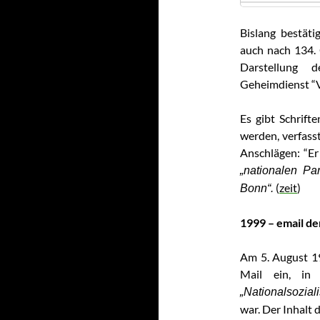
Bislang bestät
auch nach 134.
Darstellung
Geheimdienst “
Es gibt Schrif
werden, verfass
Anschlägen: “Er
„nationalen Par
(
zeit
)
Bonn“.
1999 – email d
Am 5. August 1
Mail ein, in
„Nationalsozia
war. Der Inhalt d