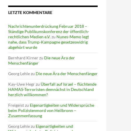
LETZTE KOMMENTARE
Nachrichtenunterdrückung Februar 2018 –
Ständige Publikumskonferenz der öffentlich-
rechtlichen Medien e.V.
zu
Nunes-Memo legt
nahe, dass Trump-Kampagne gesetzeswidrig
abgehört wurde
Bernhard Kirner
zu
Die neue Ära der
Menschenfänger
Georg Lehle
zu
Die neue Ära der Menschenfänger
Kay-Uwe Hegr
zu
Überfall auf Israel – flüchtende
HAMAS-Terroristen demnächst in Deutschland
herzlich willkommen?
Freigeist
zu
Eigenartigkeiten und Widersprüche
beim Polizistenmord von Heilbronn –
Zusammenfassung
Georg Lehle
zu
Eigenartigkeiten und