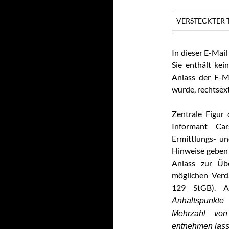
VERSTECKTER T
In dieser E-Mail 
Sie enthält ke
Anlass der E-M
wurde, rechtsex
Zentrale Figur
Informant Car
Ermittlungs- un
Hinweise geben
Anlass zur Üb
möglichen Verda
129 StGB). A
Anhaltspunkte
Mehrzahl von
entnehmen lass