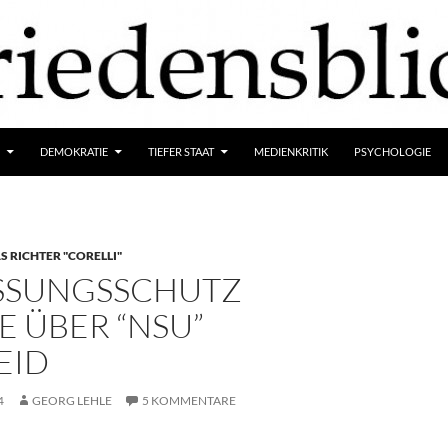
DEMOKRATIE
TIEFER STAAT
MEDIENKRITIK
PSYCHOLOGIE
 RICHTER "CORELLI"
SSUNGSSCHUTZ
 ÜBER “NSU”
EID
4
GEORG LEHLE
5 KOMMENTARE