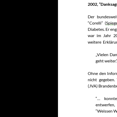
2002, “Danksag
Der bundeswei
“Corelli” (
Spieg
Diabetes. Er enga
war im Jahr 2
weitere Erklärun
„Vielen Da
geht weiter.
Ohne den Inform
nicht gegeben.
(JVA) Brandenbu
“… konnte
entwerfen,
“Weissen Wo