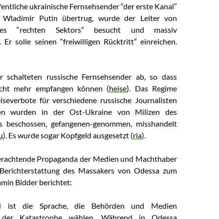
entliche ukrainische Fernsehsender “der erste Kanal”
 Wladimir Putin übertrug, wurde der Leiter von
des “rechten Sektors” besucht und massiv
 Er solle seinen “freiwilligen Rücktritt” einreichen.
 schalteten russische Fernsehsender ab, so dass
icht mehr empfangen können (
heise
). Das Regime
iseverbote für verschiedene russische Journalisten
sten wurden in der Ost-Ukraine von Milizen des
s beschossen, gefangenen-genommen, misshandelt
u
). Es wurde sogar Kopfgeld ausgesetzt (
ria
).
rachtende Propaganda der Medien und Machthaber
Berichterstattung des Massakers von Odessa zum
min Bidder berichtet:
nd ist die Sprache, die Behörden und Medien
s der Katastrophe wählen. Während in Odessa