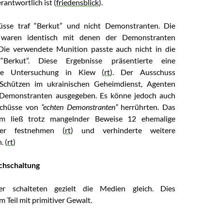
antwortlich ist (
friedensblick
).
üsse traf “Berkut” und nicht Demonstranten. Die
waren identisch mit denen der Demonstranten
 Die verwendete Munition passte auch nicht in die
Berkut”. Diese Ergebnisse präsentierte eine
che Untersuchung in Kiew (
rt
). Der Ausschuss
Schützen im ukrainischen Geheimdienst, Agenten
s Demonstranten ausgegeben. Es könne jedoch auch
 Schüsse von
“echten Demonstranten”
herrührten. Das
ium ließ trotz mangelnder Beweise 12 ehemalige
eder festnehmen (
rt
) und verhinderte weitere
. (
rt
)
ichschaltung
r schalteten gezielt die Medien gleich. Dies
m Teil mit primitiver Gewalt.