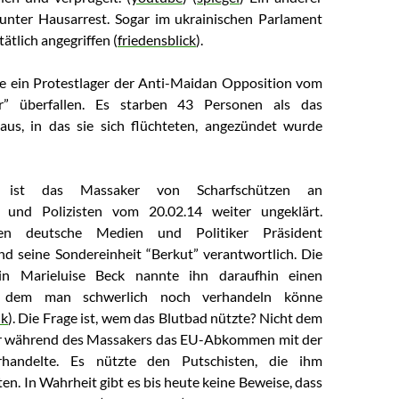
 unter Hausarrest.
Sogar im ukrainischen Parlament
tätlich angegriffen (
friedensblick
).
e ein Protestlager der Anti-Maidan Opposition vom
or” überfallen. Es starben 43 Personen als das
aus, in das sie sich flüchteten, angezündet wurde
t ist das Massaker von Scharfschützen an
 und Polizisten vom 20.02.14 weiter ungeklärt.
ten deutsche Medien und Politiker Präsident
d seine Sondereinheit “Berkut” verantwortlich. Die
rin Marieluise Beck nannte ihn daraufhin einen
 dem man schwerlich noch verhandeln könne
nk
). Die Frage ist, wem das Blutbad nützte? Nicht dem
er während des Massakers das EU-Abkommen mit der
rhandelte. Es nützte den Putschisten, die ihm
en. In Wahrheit gibt es bis heute keine Beweise, dass