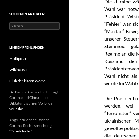
Die Ukraine wä
t
Wahl war notwe
e
SUCHEN IN ARTIKELN:
g
Präsident Wikt
o
“Fehler” war, s
S
r
u
“Maidan”-Bewe
i
c
e
unseren Steuerm
h
n
Steinmeier gela
e
LINKEMPFEHLUNGEN
n
Regime an die M
n
Multipolar
Russland den
a
Präsidentenwahl
c
Wikihausen
h
Wahl nicht als
:
Club der klaren Worte
wurde im Wahlka
Dr. Daniele Ganser hinterfragt:
Corona und China – eine
Die Präsidente
Diktatur als unser Vorbild?
werden, weil 
youtube
“Terroristen” v
Abgründe der deutschen
ukrainischen M
Corona-Rechtssprechung
gewollte politi
“
Covid-Justiz
”
die deutschen