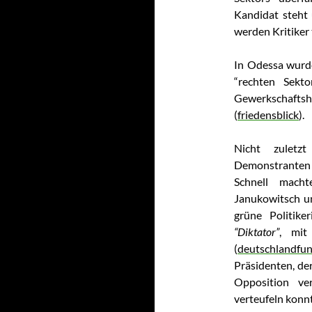
Kandidat steht
werden Kritiker 
In Odessa wurd
“rechten Sekt
Gewerkschaftsh
(
friedensblick
).
Nicht zuletz
Demonstranten
Schnell mach
Janukowitsch un
grüne Politike
“Diktator”
, mit
(
deutschlandfu
Präsidenten, d
Opposition ve
verteufeln konnt