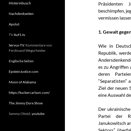
Hintermbusch
Präsidenten 
beschimpfen, je
Nachdenkseiten
vermissen lasse
Apolut
1. Gewalt gegen
TV
Auf1.tv
Servus-TV
: Kommentare von
Wie in Deutsc
Ferdinand Wegscheider.
Republik, werd
Andersdenkend
Englische Seiten
es zu Angriffen
EpsteinJustice.com
deren Partei
“Separatisten”
Moon of Alabama
Ziel der neuen 
https://tuckercarlson.com/
eine Auswahl der
The Jimmy Dore Show
Der ukrainische
Sammy Obeid,
youtube
Partei der R
Janukowitsch an
Sektors” überfal