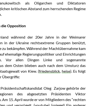
Janukowitsch als Oligarchen und Diktatoren
glichen kritischen Abstand zum herrschenden Regime
n.
 die Opposition
hland während der 20er Jahre in der Weimarer
en in der Ukraine rechtsextreme Gruppen benützt,
e zu bekämpfen. Während der Machtübernahme kam
 auf ehemalige Regierungspolitiker und Einrichtungen
en. Vor allen Dingen Linke und sogenannte
 aus dem Osten blieben auch nach dem Umsturz das
Staatsgewalt von Kiew. (
friedensblick
,
heise
). Es folgt
 Übergriffe:
 Präsidentschaftskandidat Oleg Zarjow gehörte der
egionen des abgesetzten Präsidenten Viktor
. Am 15. April wurde er von Mitgliedern des “rechten
len und verprügelt. (
youtube
) (
spiegel
) Ein anderer