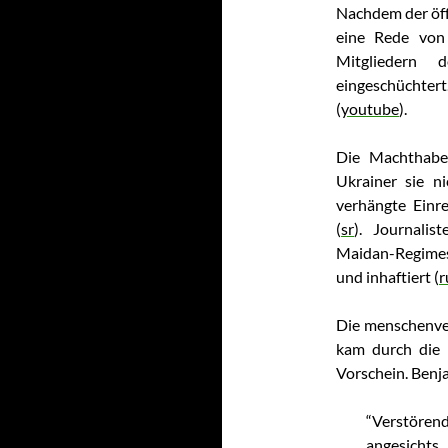
Nachdem der öff
eine Rede von
Mitgliedern 
eingeschüchtert.
(
youtube
).
Die Machthaber
Ukrainer sie n
verhängte Einre
(
sr
). Journali
Maidan-Regime
und inhaftiert (
r
Die menschenve
kam durch die 
Vorschein. Benja
“Verstöre
angesicht