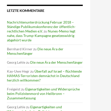
LETZTE KOMMENTARE
Nachrichtenunterdrückung Februar 2018 –
Ständige Publikumskonferenz der öffentlich-
rechtlichen Medien e.V.
zu
Nunes-Memo legt
nahe, dass Trump-Kampagne gesetzeswidrig
abgehört wurde
Bernhard Kirner
zu
Die neue Ära der
Menschenfänger
Georg Lehle
zu
Die neue Ära der Menschenfänger
Kay-Uwe Hegr
zu
Überfall auf Israel – flüchtende
HAMAS-Terroristen demnächst in Deutschland
herzlich willkommen?
Freigeist
zu
Eigenartigkeiten und Widersprüche
beim Polizistenmord von Heilbronn –
Zusammenfassung
Georg Lehle
zu
Eigenartigkeiten und