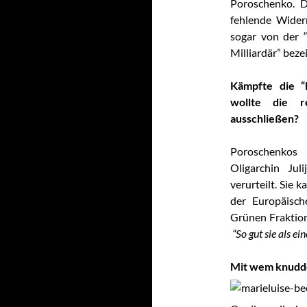
Poroschenko. D
fehlende Wider
sogar von der 
Milliardär” beze
…
Kämpfte die “
wollte die r
ausschließen?
…
Poroschenkos
Oligarchin Ju
verurteilt. Sie
der Europäisch
Grünen Fraktion
“So gut sie als ei
…
Mit wem knudde