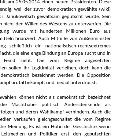
hlt am 25.05.2014 einen neuen Präsidenten. Diese
ndig, weil der zuvor demokratisch gewählte (
wiki
)
or Janukowitsch gewaltsam geputscht wurde. Sein
ich nicht den Willen des Westens zu unterwerfen. Die
gung wurde mit hunderten Millionen Euro aus
itteln finanziert. Auch Mithilfe von Außenminister
ng schließlich ein nationalistisch-rechtsextremes
acht, die eine enge Bindung an Europa sucht und in
 Feind sieht. Die vom Regime angesetzten
en sollen ihr Legitimität verleihen, doch kann die
 demokratisch bezeichnet werden. Die Opposition
mpf brutal bekämpft und medial unterdrückt.
nwahlen können nicht als demokratisch bezeichnet
die Machthaber politisch Andersdenkende als
erfolgen und deren Wahlkampf verhindern. Auch die
edien verkaufen gleichgeschaltet die vom Regime
sche Meinung. Es ist ein Hohn der Geschichte, wenn
 Leitmedien und Politiker erst den geputschten