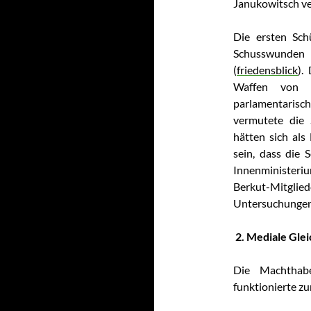
Janukowitsch ver
Die ersten Sch
Schusswunden 
(
friedensblick
).
Waffen von “
parlamentaris
vermutete die 
hätten sich al
sein, dass die
Innenminister
Berkut-Mitgli
Untersuchungen
2. Mediale Gle
Die Machthabe
funktionierte zu