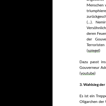
Menschen v
triumphie
zurückgeschl
(…). Nemir
Versöhnlich
deren Feue
der Gouve
Terroristen
(
spiegel
)
Dazu passt ins
Gouverneur Ado
(
youtube
)
3. Wahlsieg der
Es ist ein Trepp
Oligarchen der 