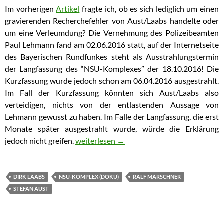
Im vorherigen
Artikel
fragte ich, ob es sich lediglich um einen
gravierenden Recherchefehler von Aust/Laabs handelte oder
um eine Verleumdung? Die Vernehmung des Polizeibeamten
Paul Lehmann fand am 02.06.2016 statt, auf der Internetseite
des Bayerischen Rundfunkes steht als Ausstrahlungstermin
der Langfassung des “NSU-Komplexes” der 18.10.2016! Die
Kurzfassung wurde jedoch schon am 06.04.2016 ausgestrahlt.
Im Fall der Kurzfassung könnten sich Aust/Laabs also
verteidigen, nichts von der entlastenden Aussage von
Lehmann gewusst zu haben. Im Falle der Langfassung, die erst
Monate später ausgestrahlt wurde, würde die Erklärung
jedoch nicht greifen.
Verleumden Aust/Laabs Ralf Marscher oder 
weiterlesen
→
DIRK LAABS
NSU-KOMPLEX (DOKU)
RALF MARSCHNER
STEFAN AUST