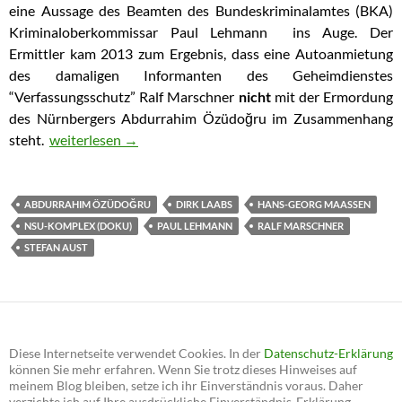
eine Aussage des Beamten des Bundeskriminalamtes (BKA)
Kriminaloberkommissar Paul Lehmann ins Auge. Der
Ermittler kam 2013 zum Ergebnis, dass eine Autoanmietung
des damaligen Informanten des Geheimdienstes
“Verfassungsschutz” Ralf Marschner
nicht
mit der Ermordung
des Nürnbergers Abdurrahim Özüdoğru im Zusammenhang
steht.
Aust/Laabs erwecken falschen Eindruck über Verwicklun
weiterlesen
→
ABDURRAHIM ÖZÜDOĞRU
DIRK LAABS
HANS-GEORG MAASSEN
NSU-KOMPLEX (DOKU)
PAUL LEHMANN
RALF MARSCHNER
STEFAN AUST
Diese Internetseite verwendet Cookies. In der
Datenschutz-Erklärung
können Sie mehr erfahren. Wenn Sie trotz dieses Hinweises auf
meinem Blog bleiben, setze ich ihr Einverständnis voraus. Daher
verzichte ich auf Ihre ausdrückliche Einverständnis-Erklärung.