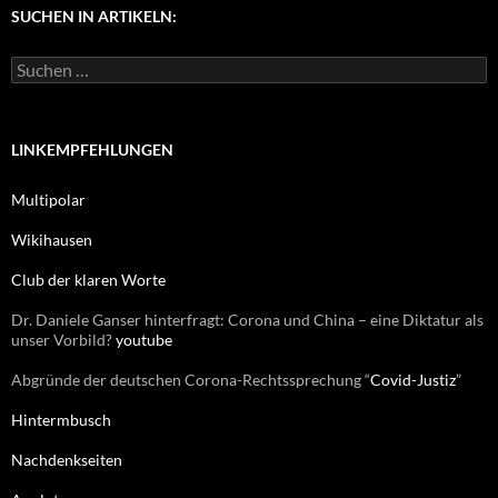
g
SUCHEN IN ARTIKELN:
o
r
S
i
u
e
c
n
h
e
LINKEMPFEHLUNGEN
n
n
Multipolar
a
c
Wikihausen
h
:
Club der klaren Worte
Dr. Daniele Ganser hinterfragt: Corona und China – eine Diktatur als
unser Vorbild?
youtube
Abgründe der deutschen Corona-Rechtssprechung “
Covid-Justiz
”
Hintermbusch
Nachdenkseiten