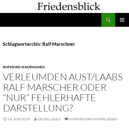
Zum
Inhalt
Suchen
springen
PRIMÄR
MENÜ
Schlagwortarchiv: Ralf Marschner
RUFMORD-KAMPAGNEN
VERLEUMDEN AUST/LAABS
RALF MARSCHER ODER
“NUR” FEHLERHAFTE
DARSTELLUNG?
14. JUNI 2018
GEORG LEHLE
KOMMENTAR HINTERLASSEN