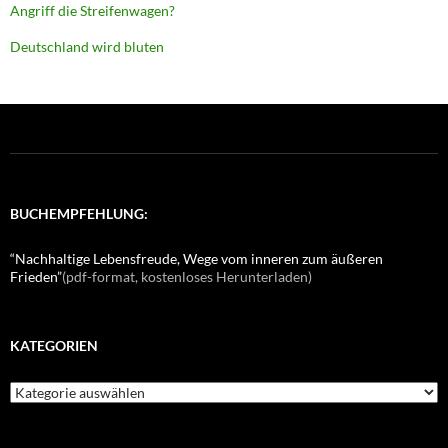
Angriff die Streifenwagen?
Deutschland wird bluten
BUCHEMPFEHLUNG:
“Nachhaltige Lebensfreude, Wege vom inneren zum äußeren
Frieden”
(pdf-format, kostenloses Herunterladen)
KATEGORIEN
K
a
t
e