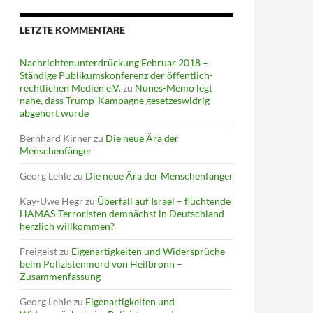
LETZTE KOMMENTARE
Nachrichtenunterdrückung Februar 2018 –
Ständige Publikumskonferenz der öffentlich-
rechtlichen Medien e.V.
zu
Nunes-Memo legt
nahe, dass Trump-Kampagne gesetzeswidrig
abgehört wurde
Bernhard Kirner
zu
Die neue Ära der
Menschenfänger
Georg Lehle
zu
Die neue Ära der Menschenfänger
Kay-Uwe Hegr
zu
Überfall auf Israel – flüchtende
HAMAS-Terroristen demnächst in Deutschland
herzlich willkommen?
Freigeist
zu
Eigenartigkeiten und Widersprüche
beim Polizistenmord von Heilbronn –
Zusammenfassung
Georg Lehle
zu
Eigenartigkeiten und