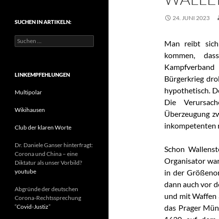
t
e
24. JUNI 2023
SUCHEN IN ARTIKELN:
g
o
S
r
Man reibt sic
u
i
kommen, dass 
c
e
h
Kampfverband
n
e
LINKEMPFEHLUNGEN
Bürgerkrieg dro
n
hypothetisch. De
n
Multipolar
a
Die Verursac
c
Wikihausen
Überzeugung zw
h
inkompetenten r
:
Club der klaren Worte
Dr. Daniele Ganser hinterfragt:
Schon Wallenst
Corona und China – eine
Organisator war
Diktatur als unser Vorbild?
youtube
in der Größeno
dann auch vor de
Abgründe der deutschen
und mit Waffen a
Corona-Rechtssprechung
“
Covid-Justiz
”
das Prager Münz