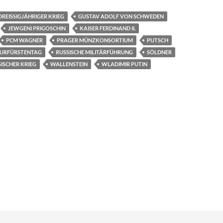
DREISSIGJÄHRIGER KRIEG
GUSTAV ADOLF VON SCHWEDEN
JEWGENI PRIGOSCHIN
KAISER FERDINAND II.
PCM WAGNER
PRAGER MÜNZKONSORTIUM
PUTSCH
KURFÜRSTENTAG
RUSSISCHE MILITÄRFÜHRUNG
SÖLDNER
ISCHER KRIEG
WALLENSTEIN
WLADIMIR PUTIN