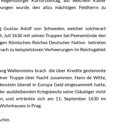
Regensburger Kurfürstentag, auf welchem Kaiser
wungen wurde, den allzu mächtigen Feldherrn zu
g Gustav Adolf von Schweden, welcher solcherart
 6. Juli 1630 mit seinen Truppen bei Peenemünde den
igen Römischen Reiches Deutscher Nation betreten
nach zu beispielslosen Verheerungen im Reichsgebiet
ung Wallensteins brach die über Kredite gestemmte
einer Truppe über Nacht zusammen. Hans de Witte,
lenstein überall in Europa Geld eingesammelt hatte,
r ausbleibenden Kriegsbeute seine Gläubiger nicht
en, und ertränkte sich am 11. September 1630 im
 Wohnhauses in Prag.
chin.