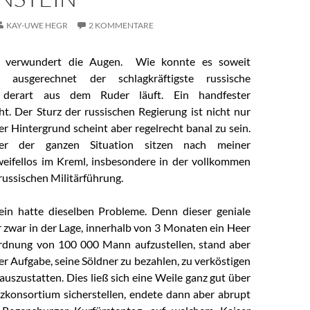
KAY-UWE HEGR
2 KOMMENTARE
h verwundert die Augen. Wie konnte es soweit
ausgerechnet der schlagkräftigste russische
 derart aus dem Ruder läuft. Ein handfester
ht. Der Sturz der russischen Regierung ist nicht nur
r Hintergrund scheint aber regelrecht banal zu sein.
her der ganzen Situation sitzen nach meiner
eifellos im Kreml, insbesondere in der vollkommen
ussischen Militärführung.
ein hatte dieselben Probleme. Denn dieser geniale
 zwar in der Lage, innerhalb von 3 Monaten ein Heer
rdnung von 100 000 Mann aufzustellen, stand aber
r Aufgabe, seine Söldner zu bezahlen, zu verköstigen
uszustatten. Dies ließ sich eine Weile ganz gut über
konsortium sicherstellen, endete dann aber abrupt