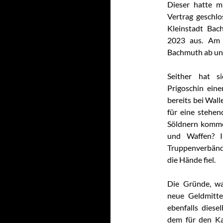
Dieser hatte m
Vertrag geschlo
Kleinstadt Bac
2023 aus. Am 
Bachmuth ab und
Seither hat s
Prigoschin ein
bereits bei Wall
für eine stehe
Söldnern komme
und Waffen? Im
Truppenverbänd
die Hände fiel.
Die Gründe, wa
neue Geldmitte
ebenfalls diese
dem für den K