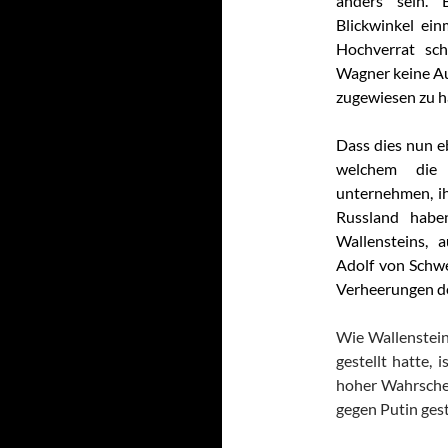
anders sein. 
Blickwinkel ein
Hochverrat sch
Wagner keine Au
zugewiesen zu h
Dass dies nun e
welchem die u
unternehmen, ih
Russland hab
Wallensteins,
Adolf von Schw
Verheerungen d
Wie Wallenstein
gestellt hatte, 
hoher Wahrschein
gegen Putin gest