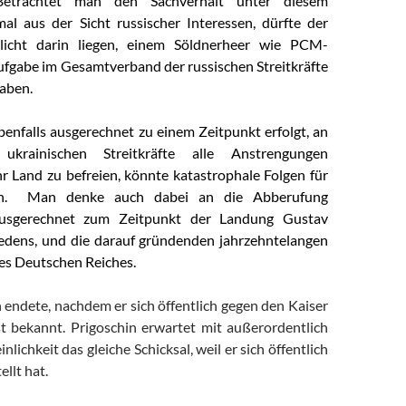
Betrachtet man den Sachverhalt unter diesem
mal aus der Sicht russischer Interessen, dürfte der
licht darin liegen, einem Söldnerheer wie PCM-
fgabe im Gesamtverband der russischen Streitkräfte
aben.
benfalls ausgerechnet zu einem Zeitpunkt erfolgt, an
krainischen Streitkräfte alle Anstrengungen
r Land zu befreien, könnte katastrophale Folgen für
en. Man denke auch dabei an die Abberufung
 ausgerechnet zum Zeitpunkt der Landung Gustav
edens, und die darauf gründenden jahrzehntelangen
es Deutschen Reiches.
 endete, nachdem er sich öffentlich gegen den Kaiser
ist bekannt. Prigoschin erwartet mit außerordentlich
lichkeit das gleiche Schicksal, weil er sich öffentlich
ellt hat.