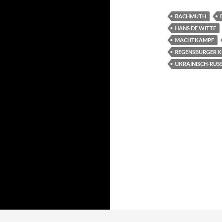
BACHMUTH
HANS DE WITTE
MACHTKAMPF
REGENSBURGER 
UKRAINISCH-RUSS