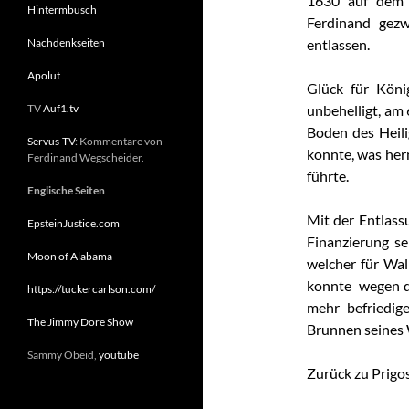
1630 auf dem 
Hintermbusch
Ferdinand gez
Nachdenkseiten
entlassen.
Apolut
Glück für Köni
TV
Auf1.tv
unbehelligt, am
Boden des Heil
Servus-TV
: Kommentare von
konnte, was her
Ferdinand Wegscheider.
führte.
Englische Seiten
Mit der Entlass
EpsteinJustice.com
Finanzierung s
Moon of Alabama
welcher für Wal
konnte wegen de
https://tuckercarlson.com/
mehr befriedig
The Jimmy Dore Show
Brunnen seines
Sammy Obeid,
youtube
Zurück zu Prigos