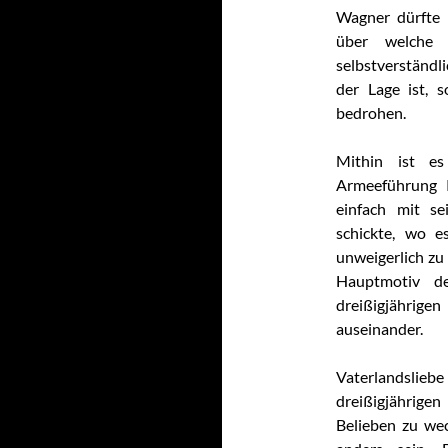
Wagner dürfte 
über welche d
selbstverständl
der Lage ist, s
bedrohen.
Mithin ist es
Armeeführung 
einfach mit s
schickte, wo e
unweigerlich zu
Hauptmotiv de
dreißigjährigen 
auseinander.
Vaterlandsli
dreißigjährige
Belieben zu wec