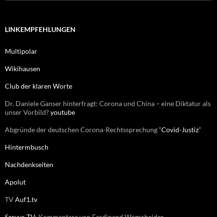
u
e
c
n
h
e
LINKEMPFEHLUNGEN
n
n
Multipolar
a
c
Wikihausen
h
:
Club der klaren Worte
Dr. Daniele Ganser hinterfragt: Corona und China – eine Diktatur als
unser Vorbild?
youtube
Abgründe der deutschen Corona-Rechtssprechung “
Covid-Justiz
”
Hintermbusch
Nachdenkseiten
Apolut
TV
Auf1.tv
Servus-TV
: Kommentare von Ferdinand Wegscheider.