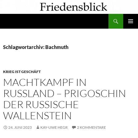
Zum
Inhalt
Suchen
springen
PRIMÄR
MENÜ
Schlagwortarchiv: Bachmuth
KRIEG IST GESCHÄFT
MACHTKAMPF IN
RUSSLAND – PRIGOSCHIN
DER RUSSISCHE
WALLENSTEIN
24. JUNI 2023
KAY-UWE HEGR
2 KOMMENTARE