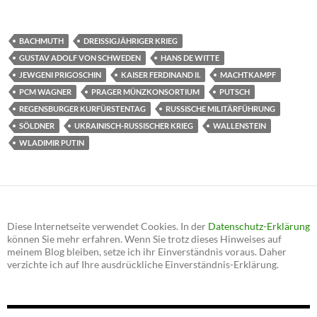
BACHMUTH
DREISSIGJÄHRIGER KRIEG
GUSTAV ADOLF VON SCHWEDEN
HANS DE WITTE
JEWGENI PRIGOSCHIN
KAISER FERDINAND II.
MACHTKAMPF
PCM WAGNER
PRAGER MÜNZKONSORTIUM
PUTSCH
REGENSBURGER KURFÜRSTENTAG
RUSSISCHE MILITÄRFÜHRUNG
SÖLDNER
UKRAINISCH-RUSSISCHER KRIEG
WALLENSTEIN
WLADIMIR PUTIN
Diese Internetseite verwendet Cookies. In der
Datenschutz-Erklärung
können Sie mehr erfahren. Wenn Sie trotz dieses Hinweises auf
meinem Blog bleiben, setze ich ihr Einverständnis voraus. Daher
verzichte ich auf Ihre ausdrückliche Einverständnis-Erklärung.