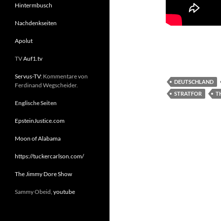
Hintermbusch
Nachdenkseiten
Apolut
TV
Auf1.tv
Servus-TV
: Kommentare von
DEUTSCHLAND
Ferdinand Wegscheider.
STRATFOR
T
Englische Seiten
EpsteinJustice.com
Moon of Alabama
https://tuckercarlson.com/
The Jimmy Dore Show
Sammy Obeid,
youtube