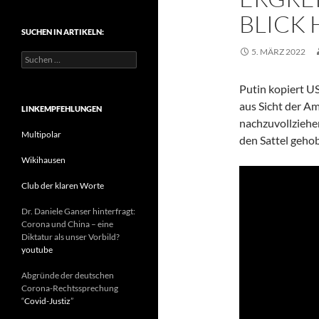
t
BLICK 
e
SUCHEN IN ARTIKELN:
g
o
5. MÄRZ 2022
S
r
u
i
c
e
Putin kopiert U
h
n
aus Sicht der Am
e
LINKEMPFEHLUNGEN
n
nachzuvollziehe
n
Multipolar
den Sattel geho
a
c
Wikihausen
h
:
Club der klaren Worte
Dr. Daniele Ganser hinterfragt:
Corona und China – eine
Diktatur als unser Vorbild?
youtube
Abgründe der deutschen
Corona-Rechtssprechung
“
Covid-Justiz
”