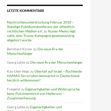
LETZTE KOMMENTARE
Nachrichtenunterdrückung Februar 2018 –
Ständige Publikumskonferenz der öffentlich-
rechtlichen Medien e.V.
zu
Nunes-Memo legt
nahe, dass Trump-Kampagne gesetzeswidrig
abgehört wurde
Bernhard Kirner
zu
Die neue Ära der
Menschenfänger
Georg Lehle
zu
Die neue Ära der Menschenfänger
Kay-Uwe Hegr
zu
Überfall auf Israel – flüchtende
HAMAS-Terroristen demnächst in Deutschland
herzlich willkommen?
Freigeist
zu
Eigenartigkeiten und Widersprüche
beim Polizistenmord von Heilbronn –
Zusammenfassung
Georg Lehle
zu
Eigenartigkeiten und