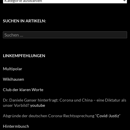
a
t
e
g
SUCHEN IN ARTIKELN:
o
r
S
i
u
e
c
n
h
e
LINKEMPFEHLUNGEN
n
n
Multipolar
a
c
Wikihausen
h
:
Club der klaren Worte
Dr. Daniele Ganser hinterfragt: Corona und China – eine Diktatur als
unser Vorbild?
youtube
Abgründe der deutschen Corona-Rechtssprechung “
Covid-Justiz
”
Hintermbusch