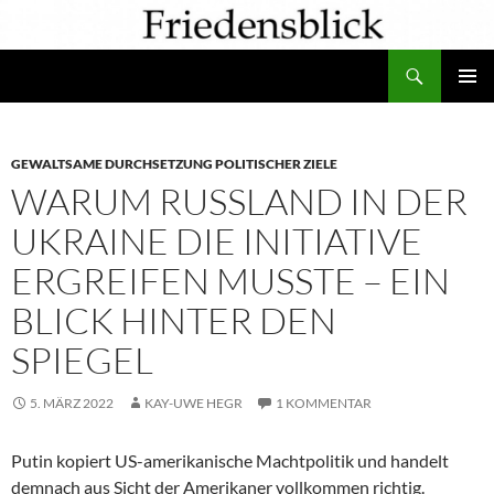
Zum
Inhalt
Suchen
springen
PRIMÄR
MENÜ
GEWALTSAME DURCHSETZUNG POLITISCHER ZIELE
WARUM RUSSLAND IN DER
UKRAINE DIE INITIATIVE
ERGREIFEN MUSSTE – EIN
BLICK HINTER DEN
SPIEGEL
5. MÄRZ 2022
KAY-UWE HEGR
1 KOMMENTAR
Putin kopiert US-amerikanische Machtpolitik und handelt
demnach aus Sicht der Amerikaner vollkommen richtig.