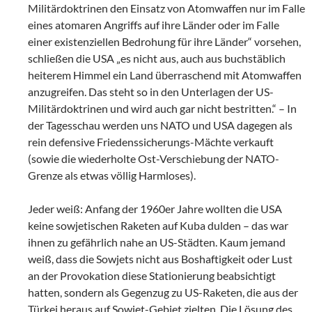
Militärdoktrinen den Einsatz von Atomwaffen nur im Falle
eines atomaren Angriffs auf ihre Länder oder im Falle
einer existenziellen Bedrohung für ihre Länder“ vorsehen,
schließen die USA „es nicht aus, auch aus buchstäblich
heiterem Himmel ein Land überraschend mit Atomwaffen
anzugreifen. Das steht so in den Unterlagen der US-
Militärdoktrinen und wird auch gar nicht bestritten.“ – In
der Tagesschau werden uns NATO und USA dagegen als
rein defensive Friedenssicherungs-Mächte verkauft
(sowie die wiederholte Ost-Verschiebung der NATO-
Grenze als etwas völlig Harmloses).
Jeder weiß: Anfang der 1960er Jahre wollten die USA
keine sowjetischen Raketen auf Kuba dulden – das war
ihnen zu gefährlich nahe an US-Städten. Kaum jemand
weiß, dass die Sowjets nicht aus Boshaftigkeit oder Lust
an der Provokation diese Stationierung beabsichtigt
hatten, sondern als Gegenzug zu US-Raketen, die aus der
Türkei heraus auf Sowjet-Gebiet zielten. Die Lösung des