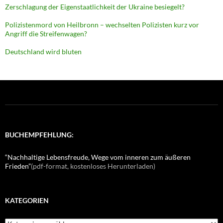
Zerschlagung der Eigenstaatlichkeit der Ukraine besiegelt?
Polizistenmord von Heilbronn – wechselten Polizisten kurz vor
Angriff die Streifenwagen?
Deutschland wird bluten
BUCHEMPFEHLUNG:
“Nachhaltige Lebensfreude, Wege vom inneren zum äußeren
Frieden”
(pdf-format, kostenloses Herunterladen)
KATEGORIEN
K