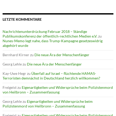
LETZTE KOMMENTARE
Nachrichtenunterdrückung Februar 2018 – Ständige
Publikumskonferenz der öffentlich-rechtlichen Medien e.V.
zu
Nunes-Memo legt nahe, dass Trump-Kampagne gesetzeswidrig
abgehört wurde
Bernhard Kirner
zu
Die neue Ära der Menschenfänger
Georg Lehle
zu
Die neue Ära der Menschenfänger
Kay-Uwe Hegr
zu
Überfall auf Israel – flüchtende HAMAS-
Terroristen demnächst in Deutschland herzlich willkommen?
Freigeist
zu
Eigenartigkeiten und Widersprüche beim Polizistenmord
von Heilbronn – Zusammenfassung
Georg Lehle
zu
Eigenartigkeiten und Widersprüche beim
Polizistenmord von Heilbronn – Zusammenfassung
Freigeist
zu
Eigenartigkeiten und Widersprüche beim Polizistenmord