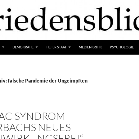
DEMOKRATIE
TIEFER STAAT
MEDIENKRITIK
PSYCHOLOGIE
iv: falsche Pandemie der Ungeimpften
VAC-SYNDROM –
RBACHS NEUES
NWIRKUNGSFREI“