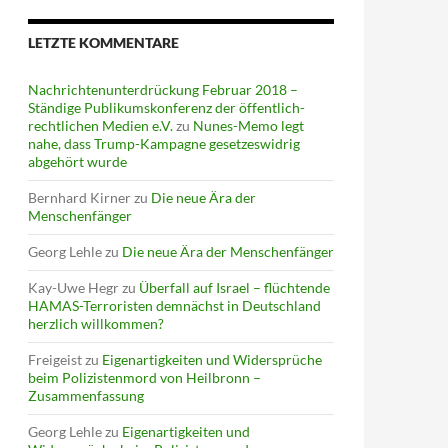
LETZTE KOMMENTARE
Nachrichtenunterdrückung Februar 2018 –
Ständige Publikumskonferenz der öffentlich-
rechtlichen Medien e.V.
zu
Nunes-Memo legt
nahe, dass Trump-Kampagne gesetzeswidrig
abgehört wurde
Bernhard Kirner
zu
Die neue Ära der
Menschenfänger
Georg Lehle
zu
Die neue Ära der Menschenfänger
Kay-Uwe Hegr
zu
Überfall auf Israel – flüchtende
HAMAS-Terroristen demnächst in Deutschland
herzlich willkommen?
Freigeist
zu
Eigenartigkeiten und Widersprüche
beim Polizistenmord von Heilbronn –
Zusammenfassung
Georg Lehle
zu
Eigenartigkeiten und