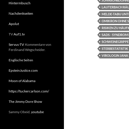
JOHNSON&JOHN
Hintermbusch
LAUTERBACH RÄU
Nachdenkseiten
MELDE-TABU UNT
OMIKRON OHNE 
Apolut
RISIKEN ZU HÄUF
TV
Auf1.tv
SADS - SYNDROM
SCHWEINEGRIPPE
Servus-TV
: Kommentare von
STERBESTATISTIK
Ferdinand Wegscheider.
VIROLOGIN JANA
Englische Seiten
EpsteinJustice.com
Moon of Alabama
https://tuckercarlson.com/
The Jimmy Dore Show
Sammy Obeid,
youtube