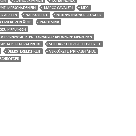
SON
JOSHUA KIMMICH
KUHBANDNER
MT IMPFSCHÄDEN EIN
MARCO CAVALERI
MDR
ER ÄRZTEN
NARKOLEPSIE
NEBENWIRKUNGS-LEUGNER
SCHWERE VERLÄUFE
PANDEMRIX
IGER IMPFUNGEN
 DER UNERWARTETEN TODESFÄLLE BEI JUNGEN MENSCHEN
 2010 ALS GENERALPROBE
SOLIDARISCHER GLEICHSCHRITT
ÜBERSTERBLICHKEIT
VERKÜRZTE IMPF-ABSTÄNDE
 SCHROEDER