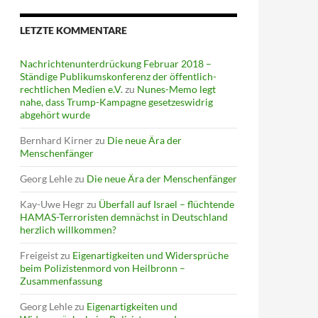
LETZTE KOMMENTARE
Nachrichtenunterdrückung Februar 2018 –
Ständige Publikumskonferenz der öffentlich-
rechtlichen Medien e.V.
zu
Nunes-Memo legt
nahe, dass Trump-Kampagne gesetzeswidrig
abgehört wurde
Bernhard Kirner
zu
Die neue Ära der
Menschenfänger
Georg Lehle
zu
Die neue Ära der Menschenfänger
Kay-Uwe Hegr
zu
Überfall auf Israel – flüchtende
HAMAS-Terroristen demnächst in Deutschland
herzlich willkommen?
Freigeist
zu
Eigenartigkeiten und Widersprüche
beim Polizistenmord von Heilbronn –
Zusammenfassung
Georg Lehle
zu
Eigenartigkeiten und