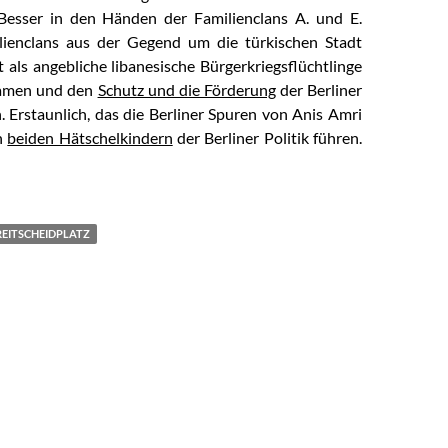
esser in den Händen der Familienclans A. und E.
lienclans aus der Gegend um die türkischen Stadt
t als angebliche libanesische Bürgerkriegsflüchtlinge
kamen und den
Schutz und die Förderung
der Berliner
. Erstaunlich, das die Berliner Spuren von Anis Amri
n
beiden Hätschelkindern
der Berliner Politik führen.
IS-Terrorist aus der Gosse?
REITSCHEIDPLATZ