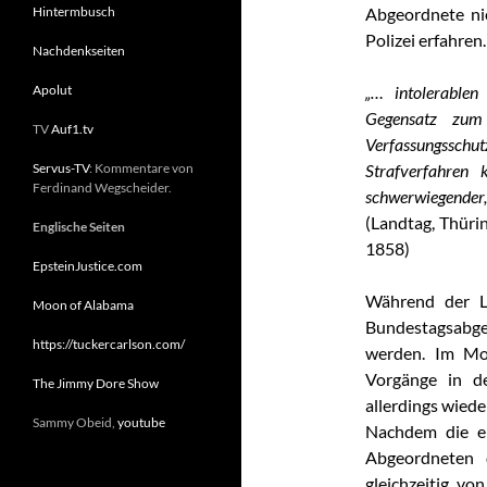
Hintermbusch
Abgeordnete nie
Polizei erfahre
Nachdenkseiten
Apolut
„…
intolerable
Gegensatz zum 
TV
Auf1.tv
Verfassungssch
Servus-TV
: Kommentare von
Strafverfahren 
Ferdinand Wegscheider.
schwerwiegender, 
(Landtag, Thüri
Englische Seiten
1858)
EpsteinJustice.com
Während der Le
Moon of Alabama
Bundestagsabge
https://tuckercarlson.com/
werden. Im Mo
Vorgänge in d
The Jimmy Dore Show
allerdings wied
Sammy Obeid,
youtube
Nachdem die er
Abgeordneten 
gleichzeitig vo