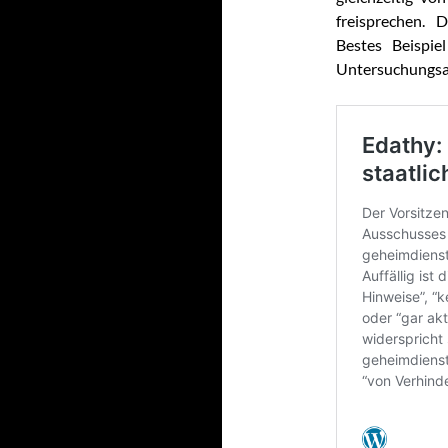
freisprechen. 
Bestes Beispie
Untersuchungsa