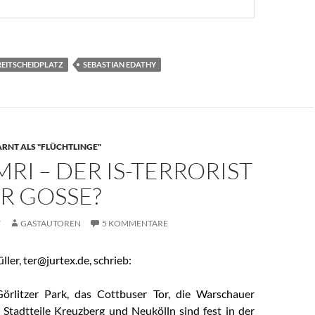
REITSCHEIDPLATZ
SEBASTIAN EDATHY
RNT ALS "FLÜCHTLINGE"
MRI – DER IS-TERRORIST
R GOSSE?
7
GASTAUTOREN
5 KOMMENTARE
ller, ter@jurtex.de, schrieb:
örlitzer Park, das Cottbuser Tor, die Warschauer
 Stadtteile Kreuzberg und Neukölln sind fest in der