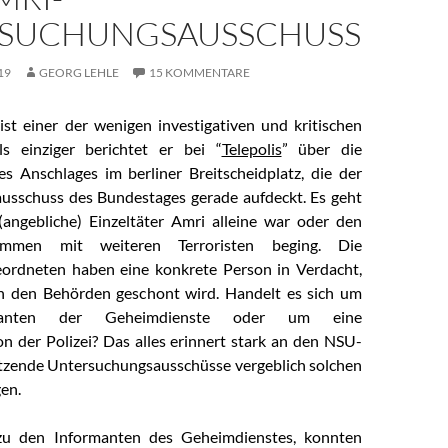
SUCHUNGSAUSSCHUSS
19
GEORG LEHLE
15 KOMMENTARE
t einer der wenigen investigativen und kritischen
ls einziger berichtet er bei “
Telepolis
” über die
s Anschlages im berliner Breitscheidplatz, die der
usschuss des Bundestages gerade aufdeckt. Es geht
angebliche) Einzeltäter Amri alleine war oder den
ammen mit weiteren Terroristen beging. Die
ordneten haben eine konkrete Person in Verdacht,
on den Behörden geschont wird. Handelt es sich um
manten der Geheimdienste oder um eine
n der Polizei? Das alles erinnert stark an den NSU-
tzende Untersuchungsausschüsse vergeblich solchen
en.
zu den Informanten des Geheimdienstes, konnten