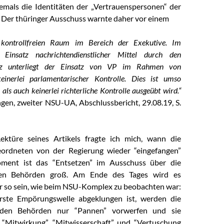
mals die Identitäten der „Vertrauenspersonen“ der
n. Der thüringer Ausschuss warnte daher vor einem
n kontrollfreien Raum im Bereich der Exekutive. Im
Einsatz nachrichtendienstlicher Mittel durch den
utz unterliegt der Einsatz von VP im Rahmen von
keinerlei parlamentarischer Kontrolle. Dies ist umso
als auch keinerlei richterliche Kontrolle ausgeübt wird.“
ngen, zweiter NSU-UA, Abschlussbericht, 29.08.19, S.
ktüre seines Artikels fragte ich mich, wann die
ordneten von der Regierung wieder “eingefangen”
ment ist das “Entsetzen” im Ausschuss über die
en Behörden groß. Am Ende des Tages wird es
er so sein, wie beim NSU-Komplex zu beobachten war:
ste Empörungswelle abgeklungen ist, werden die
den Behörden nur “Pannen” vorwerfen und sie
n “Mitwirkung”, “Mitwisserschaft” und “Vertuschung