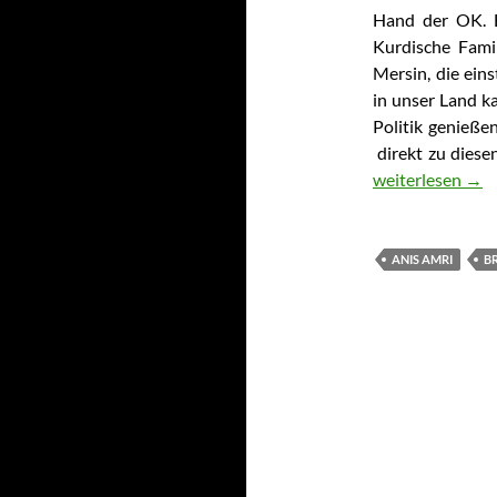
Hand der OK. B
Kurdische Fami
Mersin, die eins
in unser Land 
Politik genießen
direkt zu diese
Anis Amri – der 
weiterlesen
→
ANIS AMRI
B