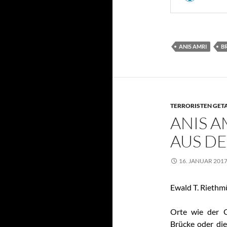
ANIS AMRI
B
TERRORISTEN GETA
ANIS A
AUS DE
16. JANUAR 201
Ewald T. Riethmü
Orte wie der G
Brücke oder die