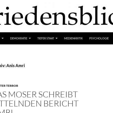
DEMOKRATIE
TIEFER STAAT
MEDIENKRITIK
PSYCHOLOGIE
iv: Anis Amri
TER TERROR
S MOSER SCHREIBT
TTELNDEN BERICHT
MRI-