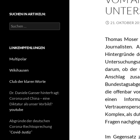
t
UNTER
e
SUCHEN IN ARTIKELN:
g
o
21. OKTOBER 20
S
r
u
i
c
e
Thomas Moser is
h
n
Journalisten. A
e
LINKEMPFEHLUNGEN
n
Hintergründe de
n
Multipolar
Untersuchungsa
a
darum, ob der (
c
Wikihausen
h
Anschlag zus
:
Club der klaren Worte
Bundestagsabge
die offenbar v
Dr. Daniele Ganser hinterfragt:
Corona und China – eine
einen Infor
Diktatur als unser Vorbild?
Vertrauensperso
youtube
Komplex, als du
Abgründe der deutschen
Fragen nachging
Corona-Rechtssprechung
“
Covid-Justiz
”
Im Gegensatz 