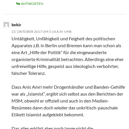
ANTWORTEN
bekir
23. OKTOBER 2017 UM 5:14 A.M. UHR
Untätigkeit, Unfähigkeit und Feigheit des politischen
Apparates z.B. in Berlin und Bremen kann man schon als
eine Art „Hilfe der Politik“ für die eingewanderte
organisierte Kriminalität betrachten. Allerdings eine eher
unfreiwillige Hilfe, gespeist aus ideologisch verbohrter,
falscher Toleranz.
Dass Anis Amri mehr Drogenhändler und Banden-Gehilfe
war als „Islamist“, ergibt sich selbst aus den Berichten der
MSM, obwohl er offiziell und auch in den Medien-
Resümees dann doch wieder das unkritisch-pauschale
Etikett Islamist aufgeklebt bekommt.
Das alles erklärt aber noch lange nicht die