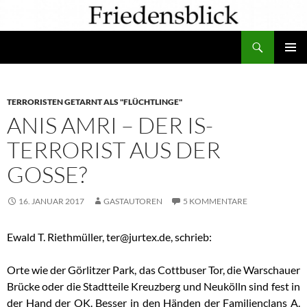
Zum
Inhalt
Suchen
springen
PRIMÄR
MENÜ
TERRORISTEN GETARNT ALS "FLÜCHTLINGE"
ANIS AMRI – DER IS-
TERRORIST AUS DER
GOSSE?
16. JANUAR 2017
GASTAUTOREN
5 KOMMENTARE
Ewald T. Riethmüller, ter@jurtex.de, schrieb:
Orte wie der Görlitzer Park, das Cottbuser Tor, die Warschauer
Brücke oder die Stadtteile Kreuzberg und Neukölln sind fest in
der Hand der OK. Besser in den Händen der Familienclans A.