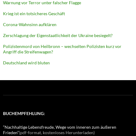
Warnung vor Terror unter falscher Flagge
Krieg ist ein totsicheres Geschäft
Corona-Wahnsinn aufklären
Zerschlagung der Eigenstaatlichkeit der Ukraine besiegelt?
Polizistenmord von Heilbronn – wechselten Polizisten kurz vor
Angriff die Streifenwagen?
Deutschland wird bluten
BUCHEMPFEHLUNG:
“Nachhaltige Lebensfreude, Wege vom inneren zum äußeren
Frieden”
(pdf-format, kostenloses Herunterladen)