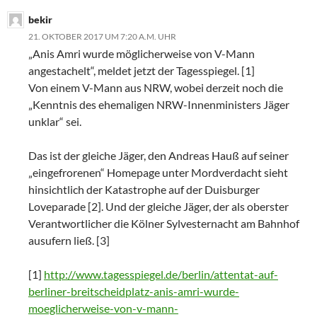
bekir
21. OKTOBER 2017 UM 7:20 A.M. UHR
„Anis Amri wurde möglicherweise von V-Mann
angestachelt“, meldet jetzt der Tagesspiegel. [1]
Von einem V-Mann aus NRW, wobei derzeit noch die
„Kenntnis des ehemaligen NRW-Innenministers Jäger
unklar“ sei.
Das ist der gleiche Jäger, den Andreas Hauß auf seiner
„eingefrorenen“ Homepage unter Mordverdacht sieht
hinsichtlich der Katastrophe auf der Duisburger
Loveparade [2]. Und der gleiche Jäger, der als oberster
Verantwortlicher die Kölner Sylvesternacht am Bahnhof
ausufern ließ. [3]
[1]
http://www.tagesspiegel.de/berlin/attentat-auf-
berliner-breitscheidplatz-anis-amri-wurde-
moeglicherweise-von-v-mann-