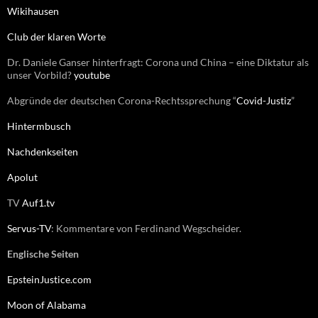
c
Wikihausen
h
:
Club der klaren Worte
Dr. Daniele Ganser hinterfragt: Corona und China – eine Diktatur als
unser Vorbild?
youtube
Abgründe der deutschen Corona-Rechtssprechung “
Covid-Justiz
”
Hintermbusch
Nachdenkseiten
Apolut
TV
Auf1.tv
Servus-TV
: Kommentare von Ferdinand Wegscheider.
Englische Seiten
EpsteinJustice.com
Moon of Alabama