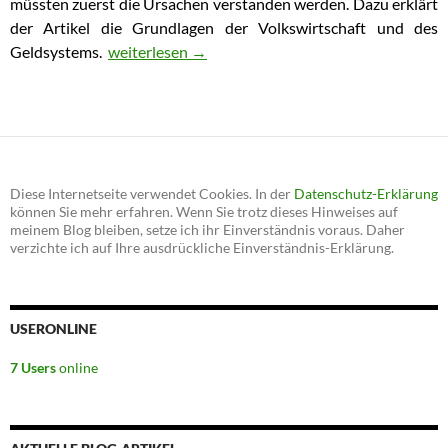
müssten zuerst die Ursachen verstanden werden. Dazu erklärt
der Artikel die Grundlagen der Volkswirtschaft und des
Geldsystems.
Die Ursache der nahenden Weltwirtschaftskrise
weiterlesen
→
Diese Internetseite verwendet Cookies. In der
Datenschutz-Erklärung
können Sie mehr erfahren. Wenn Sie trotz dieses Hinweises auf
meinem Blog bleiben, setze ich ihr Einverständnis voraus. Daher
verzichte ich auf Ihre ausdrückliche Einverständnis-Erklärung.
USERONLINE
7 Users
online