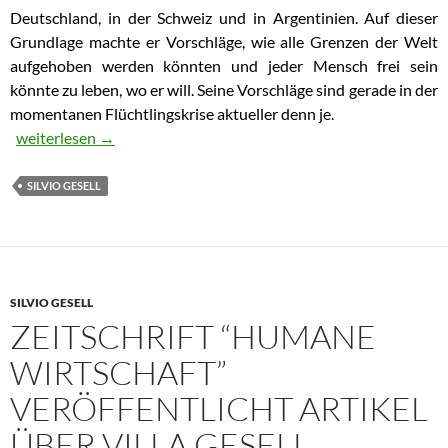
Deutschland, in der Schweiz und in Argentinien. Auf dieser
Grundlage machte er Vorschläge, wie alle Grenzen der Welt
aufgehoben werden könnten und jeder Mensch frei sein
könnte zu leben, wo er will. Seine Vorschläge sind gerade in der
momentanen Flüchtlingskrise aktueller denn je.
.
Was ist Freiland? Definition Silvio Gesell
weiterlesen
→
SILVIO GESELL
SILVIO GESELL
ZEITSCHRIFT “HUMANE
WIRTSCHAFT”
VERÖFFENTLICHT ARTIKEL
ÜBER VILLA GESELL