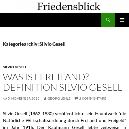
Zum
Inhalt
Suchen
springen
PRIMÄR
MENÜ
Kategoriearchiv: Silvio Gesell
SILVIO GESELL
WAS IST FREILAND?
DEFINITION SILVIO GESELL
5. NOVEMBER 2015
GEORG LEHLE
2 KOMMENTARE
Silvio Gesell (1862-1930) veröffentlichte sein Hauptwerk “die
Natürliche Wirtschaftsordnung durch Freiland und Freigeld”
im Jahr 1916. Der Kaufmann Gesell lebte zeitweise in