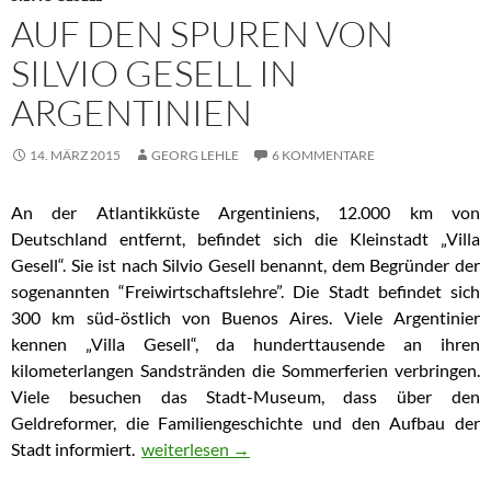
AUF DEN SPUREN VON
SILVIO GESELL IN
ARGENTINIEN
14. MÄRZ 2015
GEORG LEHLE
6 KOMMENTARE
An der Atlantikküste Argentiniens, 12.000 km von
Deutschland entfernt, befindet sich die Kleinstadt „Villa
Gesell“. Sie ist nach Silvio Gesell benannt, dem Begründer der
sogenannten “Freiwirtschaftslehre”. Die Stadt befindet sich
300 km süd-östlich von Buenos Aires. Viele Argentinier
kennen „Villa Gesell“, da hunderttausende an ihren
kilometerlangen Sandstränden die Sommerferien verbringen.
Viele besuchen das Stadt-Museum, dass über den
Geldreformer, die Familiengeschichte und den Aufbau der
Stadt informiert.
Auf den Spuren von Silvio Gesell in Argentinie
weiterlesen
→