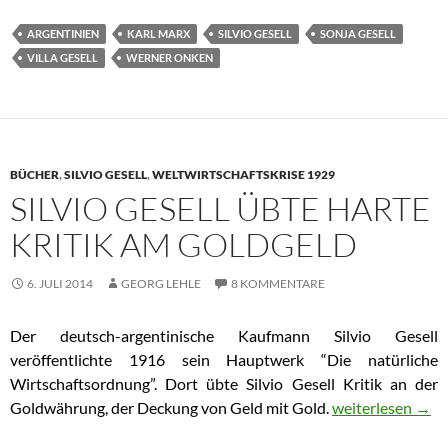
ARGENTINIEN
KARL MARX
SILVIO GESELL
SONJA GESELL
VILLA GESELL
WERNER ONKEN
BÜCHER
,
SILVIO GESELL
,
WELTWIRTSCHAFTSKRISE 1929
SILVIO GESELL ÜBTE HARTE
KRITIK AM GOLDGELD
6. JULI 2014
GEORG LEHLE
8 KOMMENTARE
Der deutsch-argentinische Kaufmann Silvio Gesell
veröffentlichte 1916 sein Hauptwerk “Die natürliche
Wirtschaftsordnung”. Dort übte Silvio Gesell Kritik an der
Goldwährung, der Deckung von Geld mit Gold.
Silvio Gesell übt
weiterlesen
→