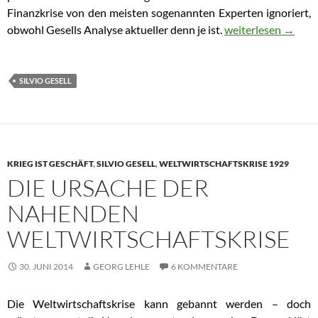
Finanzkrise von den meisten sogenannten Experten ignoriert,
obwohl Gesells Analyse aktueller denn je ist.
Bereits 1916 erklär
weiterlesen
→
SILVIO GESELL
KRIEG IST GESCHÄFT
,
SILVIO GESELL
,
WELTWIRTSCHAFTSKRISE 1929
DIE URSACHE DER
NAHENDEN
WELTWIRTSCHAFTSKRISE
30. JUNI 2014
GEORG LEHLE
6 KOMMENTARE
Die Weltwirtschaftskrise kann gebannt werden – doch