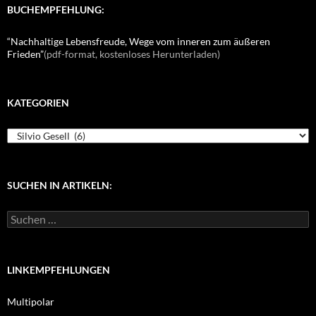
BUCHEMPFEHLUNG:
“Nachhaltige Lebensfreude, Wege vom inneren zum äußeren
Frieden”
(pdf-format, kostenloses Herunterladen)
KATEGORIEN
K
a
t
e
g
SUCHEN IN ARTIKELN:
o
r
S
i
u
e
c
n
h
e
LINKEMPFEHLUNGEN
n
n
Multipolar
a